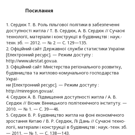
Посилання
1. Сердюк Т. В. Роль пільгової політики в забезпеченні
доступності житла / Т. В. Сердюк, А. В. Сердюк // Сучасні
технології, матеріали і конструкції в будівництві : наук.-
техн. зб. — 2012. — № 2 — С. 129—135.
2. Офіційний сайт Державної служби статистики України
[Електронний ресурс]. — Режим доступу :
http://www.ukrstat.gov.ua.
3. Офіційний сайт Міністерства регіонального розвитку,
будівництва та житлово-комунального господарства
Украї-
ни [Електронний ресурс]. — Режим доступу :
http://minregion.gov.ua/.
4. Сердюк А. В. Підвищення доступності житла / А. В.
Сердюк // Вісник Вінницького політехнічного інституту. —
2010. — № 1. — С. 39—46.
5. Сердюк В. Р. Будівництво житла на фоні економічного
зростання Китаю / В. Р. Сердюк, Лі Дань // Сучасні техно-
логії, матеріали і конструкції в будівництві : наук.-техн. зб.
— 2011. — № 1. — С. 138—143.