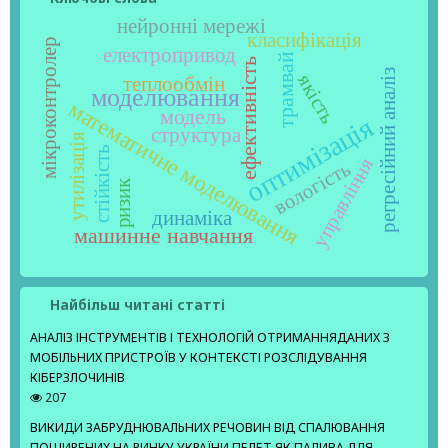
нейронні мережі
класифікація
мікроконтролер
електропривод
трамвай
ефективність
регресійний аналіз
якість
теплообмін
моделювання
математичне моделювання
модель
оптимізація
структура
утилізація
стійкість
управління
вологість
ризик
динаміка
машинне навчання
Найбільш читані статті
АНАЛІЗ ІНСТРУМЕНТІВ І ТЕХНОЛОГІЙ ОТРИМАННЯДАНИХ З
МОБІЛЬНИХ ПРИСТРОЇВ У КОНТЕКСТІ РОЗСЛІДУВАННЯ
КІБЕРЗЛОЧИНІВ
207
ВИКИДИ ЗАБРУДНЮВАЛЬНИХ РЕЧОВИН ВІД СПАЛЮВАННЯ
ПОШИРЕНИХ НА РИНКУ УКРАЇНИ ПЕЛЕТ ЯК ПАЛИВА ДЛЯ