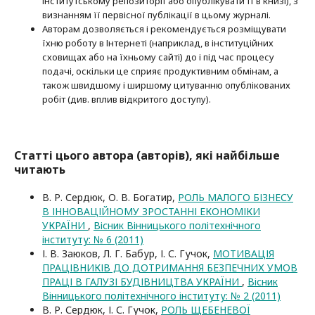
інститутському репозиторії або опубліку­вати її в книзі), з
визнанням її первісної публікації в цьому журналі.
Авторам дозволяється і рекомендується розміщувати
їхню роботу в Інтернеті (наприклад, в інституційних
сховищах або на їхньому сайті) до і під час процесу
подачі, оскільки це сприяє продуктивним обмінам, а
також швидшому і ширшому цитуванню опубліко­ва­них
робіт (див. вплив відкритого доступу).
Статті цього автора (авторів), які найбільше
читають
В. Р. Сердюк, О. В. Богатир,
РОЛЬ МАЛОГО БІЗНЕСУ
В ІННОВАЦІЙНОМУ ЗРОСТАННІ ЕКОНОМІКИ
УКРАЇНИ
,
Вісник Вінницького політехнічного
інституту: № 6 (2011)
І. В. Заюков, Л. Г. Бабур, І. С. Гучок,
МОТИВАЦІЯ
ПРАЦІВНИКІВ ДО ДОТРИМАННЯ БЕЗПЕЧНИХ УМОВ
ПРАЦІ В ГАЛУЗІ БУДІВНИЦТВА УКРАЇНИ
,
Вісник
Вінницького політехнічного інституту: № 2 (2011)
В. Р. Сердюк, І. С. Гучок,
РОЛЬ ЩЕБЕНЕВОЇ