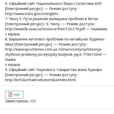
6. Офіційний сайт Національного бюро статистики КНР
[Електронний ресурс]. — Режим доступу :
http://www.stats.gov.cn/english/.
7. Чжоу Е. Пути решения жилищных проблем в Китае
[Электронный ресурс] / Е. Чжоу. — Режим доступа :
http://www.lib.usue.ru/resource/free/12/s179.pdf — Название
с экрана.
8. Вирішення житлової проблеми по-китайськи: будинок-
яйце [Електронний ресурс]. — Режим доступу :
http://www.epochtimes.com.ua /china/society/vyrishennja-
zhytlovoi-problemy-po-kytajsky-budynok-jajce-71961.html —
Назва
з екрана.
9. Офіційний сайт Наукового товариства Івана Кушніра
[Електронний ресурс]. — Режим доступу :
http://be5.biz/makroekonomika/index.html.
PDF
Завантажень: 131