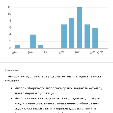
Ліцензія
Автори, які публікуються у цьому журналі, згодні з такими
умовами:
Автори зберігають авторське право і надають журналу
право першої публі­кації.
Автори можуть укладати окремі, додат­кові договірні
угоди з неексклюзив­ного поширення опублікованої
журналом версії статті (наприклад, розмістити її в