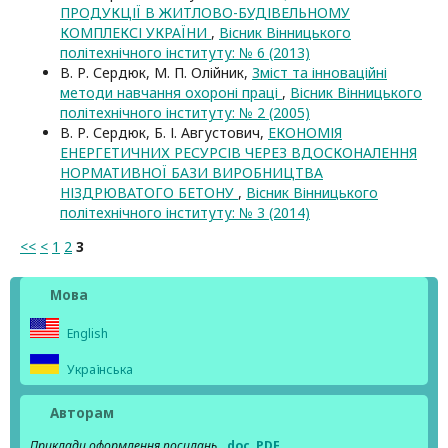
ПРОДУКЦІЇ В ЖИТЛОВО-БУДІВЕЛЬНОМУ
КОМПЛЕКСІ УКРАЇНИ
,
Вісник Вінницького
політехнічного інституту: № 6 (2013)
В. Р. Сердюк, М. П. Олійник,
Зміст та інноваційні
методи навчання охороні праці
,
Вісник Вінницького
політехнічного інституту: № 2 (2005)
В. Р. Сердюк, Б. І. Августович,
ЕКОНОМІЯ
ЕНЕРГЕТИЧНИХ РЕСУРСІВ ЧЕРЕЗ ВДОСКОНАЛЕННЯ
НОРМАТИВНОЇ БАЗИ ВИРОБНИЦТВА
НІЗДРЮВАТОГО БЕТОНУ
,
Вісник Вінницького
політехнічного інституту: № 3 (2014)
<<
<
1
2
3
Мова
English
Українська
Авторам
Приклади оформлення посилань
.doc
PDF