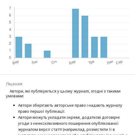
Ліцензія
Автори, які публікуються у цьому журналі, згодні з такими
умовами:
Автори зберігають авторське право і надають журналу
право першої публі­кації.
Автори можуть укладати окремі, додат­кові договірні
угоди з неексклюзив­ного поширення опублікованої
журналом версії статті (наприклад, розмістити її в