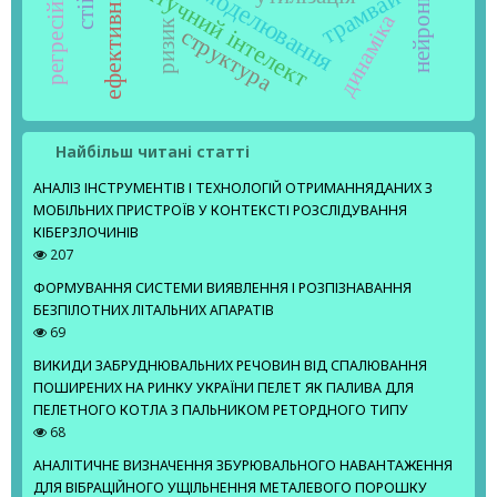
ефективність
штучний інтелект
трамвай
динаміка
ризик
структура
Найбільш читані статті
АНАЛІЗ ІНСТРУМЕНТІВ І ТЕХНОЛОГІЙ ОТРИМАННЯДАНИХ З
МОБІЛЬНИХ ПРИСТРОЇВ У КОНТЕКСТІ РОЗСЛІДУВАННЯ
КІБЕРЗЛОЧИНІВ
207
ФОРМУВАННЯ СИСТЕМИ ВИЯВЛЕННЯ І РОЗПІЗНАВАННЯ
БЕЗПІЛОТНИХ ЛІТАЛЬНИХ АПАРАТІВ
69
ВИКИДИ ЗАБРУДНЮВАЛЬНИХ РЕЧОВИН ВІД СПАЛЮВАННЯ
ПОШИРЕНИХ НА РИНКУ УКРАЇНИ ПЕЛЕТ ЯК ПАЛИВА ДЛЯ
ПЕЛЕТНОГО КОТЛА З ПАЛЬНИКОМ РЕТОРДНОГО ТИПУ
68
АНАЛІТИЧНЕ ВИЗНАЧЕННЯ ЗБУРЮВАЛЬНОГО НАВАНТАЖЕННЯ
ДЛЯ ВІБРАЦІЙНОГО УЩІЛЬНЕННЯ МЕТАЛЕВОГО ПОРОШКУ