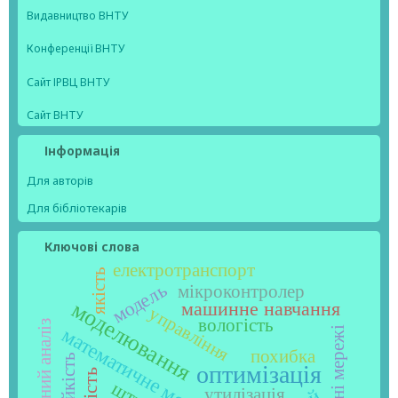
Видавництво ВНТУ
Конференції ВНТУ
Сайт ІРВЦ ВНТУ
Сайт ВНТУ
Інформація
Для авторів
Для бібліотекарів
Ключові слова
електротранспорт
якість
модель
мікроконтролер
моделювання
машинне навчання
управління
вологість
регресійний аналіз
математичне моделювання
нейронні мережі
похибка
стійкість
оптимізація
утилізація