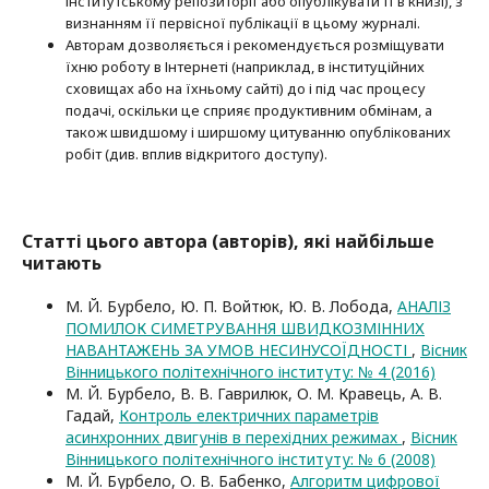
інститутському репозиторії або опубліку­вати її в книзі), з
визнанням її первісної публікації в цьому журналі.
Авторам дозволяється і рекомендується розміщувати
їхню роботу в Інтернеті (наприклад, в інституційних
сховищах або на їхньому сайті) до і під час процесу
подачі, оскільки це сприяє продуктивним обмінам, а
також швидшому і ширшому цитуванню опубліко­ва­них
робіт (див. вплив відкритого доступу).
Статті цього автора (авторів), які найбільше
читають
М. Й. Бурбело, Ю. П. Войтюк, Ю. В. Лобода,
АНАЛІЗ
ПОМИЛОК СИМЕТРУВАННЯ ШВИДКОЗМІННИХ
НАВАНТАЖЕНЬ ЗА УМОВ НЕСИНУСОЇДНОСТІ
,
Вісник
Вінницького політехнічного інституту: № 4 (2016)
М. Й. Бурбело, В. В. Гаврилюк, О. М. Кравець, А. В.
Гадай,
Контроль електричних параметрів
асинхронних двигунів в перехідних режимах
,
Вісник
Вінницького політехнічного інституту: № 6 (2008)
М. Й. Бурбело, О. В. Бабенко,
Алгоритм цифрової