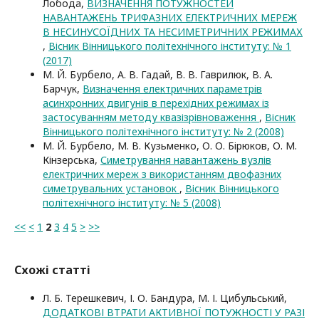
Лобода,
ВИЗНАЧЕННЯ ПОТУЖНОСТЕЙ
НАВАНТАЖЕНЬ ТРИФАЗНИХ ЕЛЕКТРИЧНИХ МЕРЕЖ
В НЕСИНУСОЇДНИХ ТА НЕСИМЕТРИЧНИХ РЕЖИМАХ
,
Вісник Вінницького політехнічного інституту: № 1
(2017)
М. Й. Бурбело, А. В. Гадай, В. В. Гаврилюк, В. А.
Барчук,
Визначення електричних параметрів
асинхронних двигунів в перехідних режимах із
застосуванням методу квазізрівноваження
,
Вісник
Вінницького політехнічного інституту: № 2 (2008)
М. Й. Бурбело, М. В. Кузьменко, О. О. Бірюков, О. М.
Кінзерська,
Симетрування навантажень вузлів
електричних мереж з використанням двофазних
симетрувальних установок
,
Вісник Вінницького
політехнічного інституту: № 5 (2008)
<<
<
1
2
3
4
5
>
>>
Схожі статті
Л. Б. Терешкевич, І. О. Бандура, М. І. Цибульський,
ДОДАТКОВІ ВТРАТИ АКТИВНОЇ ПОТУЖНОСТІ У РАЗІ