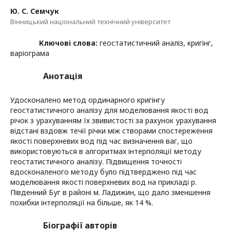
Ю. С. Семчук
Вінницький національний технічний університет
Ключові слова:
геостатистичний аналіз, кригінг,
варіограма
Анотація
Удосконалено метод ординарного кригінгу
геостатистичного аналізу для моделювання якості вод
річок з урахуванням їх звивистості за рахунок урахування
відстані вздовж течії річки між створами спостереження
якості поверхневих вод під час визначення ваг, що
використовуються в алгоритмах інтерполяції методу
геостатистичного аналізу. Підвищення точності
вдосконаленого методу було підтверджено під час
моделювання якості поверхневих вод на прикладі р.
Південний Буг в районі м. Ладижин, що дало зменшення
похибки інтерполяції на більше, як 14 %.
Біографії авторів