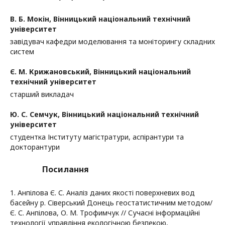
В. Б. Мокін,
Вінницький національний технічний
університет
завідувач кафедри моделювання та моніторингу складних
систем
Є. М. Крижановський,
Вінницький національний
технічний університет
старший викладач
Ю. С. Семчук,
Вінницький національний технічний
університет
студентка Інституту магістратури, аспірантури та
докторантури
Посилання
1. Анпілова Є. С. Аналіз даних якості поверхневих вод
басейну р. Сіверський Донець геостатистичним методом/
Є. С. Анпілова, О. М. Трофимчук // Сучасні інформаційні
технології управління екологічною безпекою,