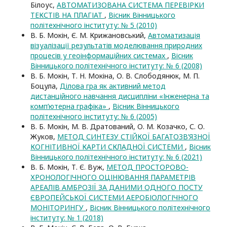
Білоус,
АВТОМАТИЗОВАНА СИСТЕМА ПЕРЕВІРКИ
ТЕКСТІВ НА ПЛАГІАТ
,
Вісник Вінницького
політехнічного інституту: № 5 (2010)
В. Б. Мокін, Є. М. Крижановський,
Автоматизація
візуалізації результатів моделювання природних
процесів у геоінформаційних системах
,
Вісник
Вінницького політехнічного інституту: № 6 (2008)
В. Б. Мокін, Т. Н. Мокіна, О. В. Слободянюк, М. П.
Боцула,
Ділова гра як активний метод
дистанційного навчання дисципліни «Інженерна та
комп’ютерна графіка»
,
Вісник Вінницького
політехнічного інституту: № 6 (2005)
В. Б. Мокін, М. В. Дратований, О. М. Козачко, С. О.
Жуков,
МЕТОД СИНТЕЗУ СТІЙКОЇ БАГАТОЗВ’ЯЗНОЇ
КОГНІТИВНОЇ КАРТИ СКЛАДНОЇ СИСТЕМИ
,
Вісник
Вінницького політехнічного інституту: № 6 (2021)
В. Б. Мокін, Т. Є. Вуж,
МЕТОД ПРОСТОРОВО-
ХРОНОЛОГІЧНОГО ОЦІНЮВАННЯ ПАРАМЕТРІВ
АРЕАЛІВ АМБРОЗІЇ ЗА ДАНИМИ ОДНОГО ПОСТУ
ЄВРОПЕЙСЬКОЇ СИСТЕМИ АЕРОБІОЛОГІЧНОГО
МОНІТОРИНГУ
,
Вісник Вінницького політехнічного
інституту: № 1 (2018)