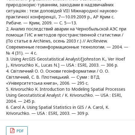
природокорис-туванням, заходами в надзвичайних
ситуаціях : тези доповідей VIIІ Міжнародної науково-
практичної конференції, 7—10.09.2009 р., АР Крим с.
Рибаче. — Крим, 2009. — С. 5—13.
2. Анализ последствий аварии на Чернобыльской АЭС при
помощи ГИС и методов пространственной статистики /
(По статье в ArcNews, осень 2003 г.) // ArcReview.
Современные геоинформационные технологии. — 2004. —
№ 4 (31). — 4 с.
3. Using ArcGIS Geostatistical Analyst/[Johnston K., Ver Hoef
J., Krivoruchko K., Lucas N.] — USA : ESRI, 2003. — 306 p.
4. Світличний О. О. Основи геоінформатики / О. О.
Світличний, С. В. Плотницький. — Суми : ВТД
«Університетська книга», 2006. — 295 с.
5. Krivoruchko K. Introduction to Modeling Spatial Processes
Using Geostatistical Analyst / K. Krivoruchko. — USA : ESRI,
2004. — 245 p.
6. Carol A. Using Spatial Statistics in GIS / A. Carol, K.
Krivoruchko. — USA : ESRI, 2003. — 309 p.
PDF