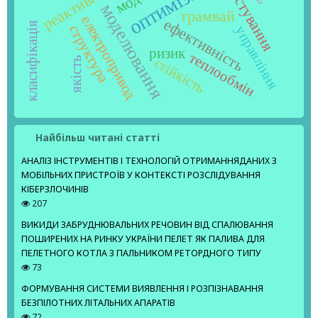
діагностування
оптимізація
моделювання
трамвай
електропривод
ефективність
класифікація
структура
управління
ризик
теплообмін
якість
стійкість
Найбільш читані статті
АНАЛІЗ ІНСТРУМЕНТІВ І ТЕХНОЛОГІЙ ОТРИМАННЯДАНИХ З
МОБІЛЬНИХ ПРИСТРОЇВ У КОНТЕКСТІ РОЗСЛІДУВАННЯ
КІБЕРЗЛОЧИНІВ
207
ВИКИДИ ЗАБРУДНЮВАЛЬНИХ РЕЧОВИН ВІД СПАЛЮВАННЯ
ПОШИРЕНИХ НА РИНКУ УКРАЇНИ ПЕЛЕТ ЯК ПАЛИВА ДЛЯ
ПЕЛЕТНОГО КОТЛА З ПАЛЬНИКОМ РЕТОРДНОГО ТИПУ
73
ФОРМУВАННЯ СИСТЕМИ ВИЯВЛЕННЯ І РОЗПІЗНАВАННЯ
БЕЗПІЛОТНИХ ЛІТАЛЬНИХ АПАРАТІВ
72