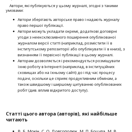
Автори, які публікуються у цьому журналі, згодні з такими
умовами:
Автори зберігають авторське право і надають журналу
право першої публі­кації.
Автори можуть укладати окремі, додат­кові договірні
угоди з неексклюзив­ного поширення опублікованої
журналом версії статті (наприклад, розмістити її в
інститутському репозиторії або опубліку­вати її в книзі), з
визнанням її первісної публікації в цьому журналі.
Авторам дозволяється і рекомендується розміщувати
їхню роботу в Інтернеті (наприклад, в інституційних
сховищах або на їхньому сайті) до і під час процесу
подачі, оскільки це сприяє продуктивним обмінам, а
також швидшому і ширшому цитуванню опубліко­ва­них
робіт (див. вплив відкритого доступу).
Статті цього автора (авторів), які найбільше
читають
В. Б. Мокін, С. О. Довгополюк, М. П. Боцула, М. В.