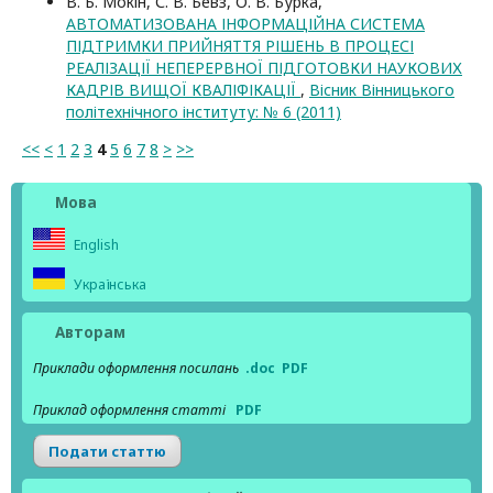
В. Б. Мокін, С. В. Бевз, О. В. Бурка,
АВТОМАТИЗОВАНА ІНФОРМАЦІЙНА СИСТЕМА
ПІДТРИМКИ ПРИЙНЯТТЯ РІШЕНЬ В ПРОЦЕСІ
РЕАЛІЗАЦІЇ НЕПЕРЕРВНОЇ ПІДГОТОВКИ НАУКОВИХ
КАДРІВ ВИЩОЇ КВАЛІФІКАЦІЇ
,
Вісник Вінницького
політехнічного інституту: № 6 (2011)
<<
<
1
2
3
4
5
6
7
8
>
>>
Мова
English
Українська
Авторам
Приклади оформлення посилань
.doc
PDF
Приклад оформлення статті
PDF
Подати статтю