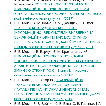
Коханський,
РОЗРОБКА КОМПЛЕКСНОЇ МОДЕЛІ
ІНФОРМАЦІЙНО-ПОШУКОВОЇ ВЕБ-СИСТЕМИ
ВІДКРИТИХ ЧИСЛОВИХ ДАНИХ
,
Вісник Вінницького
політехнічного інституту: № 1 (2017)
В. Б. Мокін, А. М. Лучко, O. M. Давидюк, Т. Є. Вуж,
ТЕХНОЛОГІЯ ПОБУДОВИ ЕКСПЕРТНОЇ
ІНФОРМАЦІЙНОЇ ВЕБ-СИСТЕМИ ВИЯВЛЕННЯ ТА
ВЕРИФІКАЦІЇ ПРІОРИТЕТНИХ ЕКОЛОГІЧНИХ
ПРОБЛЕМ У МАСИВАХ ВОД БАСЕЙНУ РІЧКИ
,
Вісник
Вінницького політехнічного інституту: № 1 (2021)
В. Б. Мокін, І. В. Варчук, Є. М. Крижановський,
ІНФОРМАЦІЙНА ТЕХНОЛОГІЯ ПОБУДОВИ
ТОПОЛОГІЧНО СПОСТЕРЕЖУВАНОЇ БАГАТОЗВ’ЯЗНОЇ
АНАЛІТИЧНОЇ ГЕОІНФОРМАЦІЙНОЇ СИСТЕМИ ЗІ
ЗМІННОЮ СТРУКТУРОЮ
,
Вісник Вінницького
політехнічного інституту: № 5 (2016)
В. Б. Мокін, В. Г. Сторчак,
ІНФОРМАЦІЙНА
ТЕХНОЛОГІЯ АВТОМАТИЗАЦІЇ ОБРОБКИ
ПАРАМЕТРІВ ГЕОІНФОРМАЦІЙНИХ СИСТЕМ З
ГЕОМЕТРИЧНИМИ МЕРЕЖАМИ
,
Вісник Вінницького
політехнічного інституту: № 5 (2010)
В. Б. Мокін, В. В. Войтко, С. В. Бевз, О. В. Гавенко, І. А.