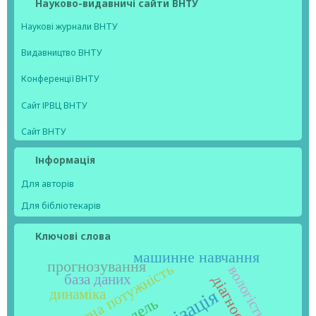
Науково-видавничі сайти ВНТУ
Наукові журнали ВНТУ
Видавництво ВНТУ
Конференції ВНТУ
Сайт ІРВЦ ВНТУ
Сайт ВНТУ
Інформація
Для авторів
Для бібліотекарів
Ключові слова
машинне навчання
прогнозування
реактивна потужність
вологість
база даних
динаміка
модель