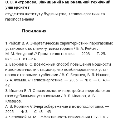
О. В. Антропова,
Вінницький національний технічний
університет
студентка Інституту будівництва, теплоенергетики та
газопостачання
Посилання
1 Рейсиг В. А. Энергетические характеристики парогазовых
установок с котлами-утилизаторами / В. А. Рейсиг,
М. М. Чепурной // Пром. теплотехника. — 2003. — Т. 25. —
№ 1. — С. 61—64.
2. Беркнев В. С. Возможный способ повышения мощности
и экономичности стационарных комбинированных уста-
новок с газовыми турбинами / В. С. Беркнев, В. Л. Иванов,
В. А. Фомин. // Теплоэнергетика. — 2005. — № 6. — С. 43—
47.
3. Иванов В. Л. О возможности надстройки энергоблоков
газотурбинными установками / В. Л. Иванов, А. В.
Клевцов,
А. В. Корягин // Энергосбережение и водоподготовка. —
2005. — № 3. — С. 43—45.
4. Чепурной М. М. Эффективность применения ГТУ-ТЭС /