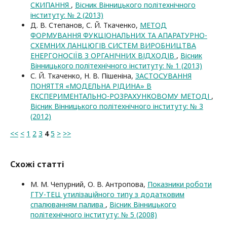
СКИПАННЯ
,
Вісник Вінницького політехнічного
інституту: № 2 (2013)
Д. В. Степанов, С. Й. Ткаченко,
МЕТОД
ФОРМУВАННЯ ФУКЦІОНАЛЬНИХ ТА АПАРАТУРНО-
СХЕМНИХ ЛАНЦЮГІВ СИСТЕМ ВИРОБНИЦТВА
ЕНЕРГОНОСІЇВ З ОРГАНІЧНИХ ВІДХОДІВ
,
Вісник
Вінницького політехнічного інституту: № 1 (2013)
С. Й. Ткаченко, Н. В. Пішеніна,
ЗАСТОСУВАННЯ
ПОНЯТТЯ «МОДЕЛЬНА РІДИНА» В
ЕКСПЕРИМЕНТАЛЬНО-РОЗРАХУНКОВОМУ МЕТОДІ
,
Вісник Вінницького політехнічного інституту: № 3
(2012)
<<
<
1
2
3
4
5
>
>>
Схожі статті
М. М. Чепурний, О. В. Антропова,
Показники роботи
ГТУ-ТЕЦ утилізаційного типу з додатковим
спалюванням палива
,
Вісник Вінницького
політехнічного інституту: № 5 (2008)