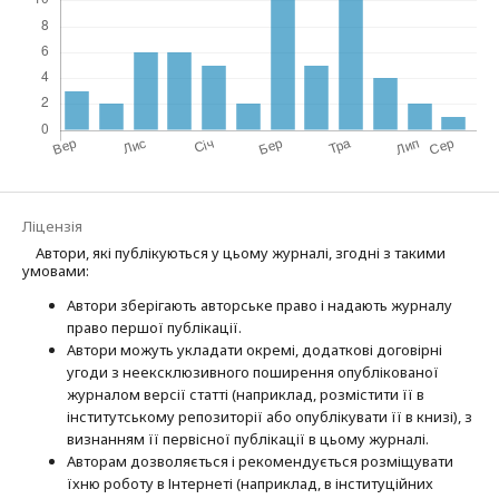
Ліцензія
Автори, які публікуються у цьому журналі, згодні з такими
умовами:
Автори зберігають авторське право і надають журналу
право першої публі­кації.
Автори можуть укладати окремі, додат­кові договірні
угоди з неексклюзив­ного поширення опублікованої
журналом версії статті (наприклад, розмістити її в
інститутському репозиторії або опубліку­вати її в книзі), з
визнанням її первісної публікації в цьому журналі.
Авторам дозволяється і рекомендується розміщувати
їхню роботу в Інтернеті (наприклад, в інституційних