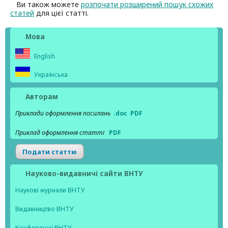
Ви також можете
розпочати розширений пошук схожих
статей
для цієї статті.
Мова
English
Українська
Авторам
Приклади оформлення посилань
.doc
PDF
Приклад оформлення статті
PDF
Подати статтю
Науково-видавничі сайти ВНТУ
Наукові журнали ВНТУ
Видавництво ВНТУ
Конференції ВНТУ