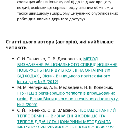
сховищах або на їхньому сайті) до і під час процесу
подачі, оскільки це сприяє продуктивним обмінам, а
також швидшому і ширшому цитуванню опубліко­ва­них
робіт (див. вплив відкритого доступу).
Статті цього автора (авторів), які найбільше
читають
С. Й. Ткаченко, О. В. Дахновська,
МЕТОД
ВИЗНАЧЕННЯ РАЦІОНАЛЬНОГО СПІВВІДНОШЕННЯ
ПОВЕРХОНЬ НАГРІВУ В КОТЛІ НА ОРГАНІЧНИХ
ВІДХОДАХ
,
Вісник Вінницького політехнічного
інституту: № 5 (2012)
М. М. Чепурний, А. В. Медведєва, Н. В. Колесник,
ГТУ-ТЕЦ з регенерацією теплоти відпрацьованих
газів
,
Вісник Вінницького політехнічного інституту:
№ 5 (2005)
С. Й. Ткаченко, О. В. Власенко,
НЕСТАЦІОНАРНИЙ
ТЕПЛООБМІН — ВИЗНАЧЕННЯ КОЕФІЦІЄНТА
ТЕПЛОВІДДАЧІ СТАЦІОНАРНИМ МЕТОДОМ ТА
МЕТОДОМ РЕГУЛЯРНОГО ТЕПЛОВОГО РЕЖИМУ
,