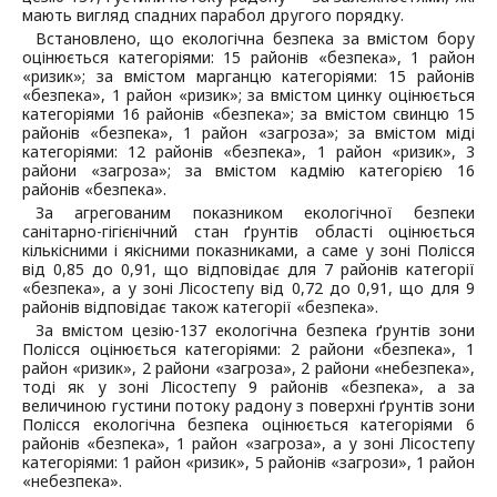
мають вигляд спадних парабол другого порядку.
Встановлено, що екологічна безпека за вмістом бору
оцінюється категоріями: 15 районів «безпека», 1 район
«ризик»; за вмістом марганцю категоріями: 15 районів
«безпека», 1 район «ризик»; за вмістом цинку оцінюється
категоріями 16 районів «безпека»; за вмістом свинцю 15
районів «безпека», 1 район «загроза»; за вмістом міді
категоріями: 12 районів «безпека», 1 район «ризик», 3
райони «загроза»; за вмістом кадмію категорією 16
районів «безпека».
За агрегованим показником екологічної безпеки
санітарно-гігієнічний стан ґрунтів області оцінюється
кількісними і якісними показниками, а саме у зоні Полісся
від 0,85 до 0,91, що відповідає для 7 районів категорії
«безпека», а у зоні Лісостепу від 0,72 до 0,91, що для 9
районів відповідає також категорії «безпека».
За вмістом цезію-137 екологічна безпека ґрунтів зони
Полісся оцінюється категоріями: 2 райони «безпека», 1
район «ризик», 2 райони «загроза», 2 райони «небезпека»,
тоді як у зоні Лісостепу 9 районів «безпека», а за
величиною густини потоку радону з поверхні ґрунтів зони
Полісся екологічна безпека оцінюється категоріями 6
районів «безпека», 1 район «загроза», а у зоні Лісостепу
категоріями: 1 район «ризик», 5 районів «загрози», 1 район
«небезпека».