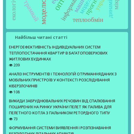
моделювання
динаміка
модель
трамвай
теплообмін
Найбільш читані статті
ЕНЕРГОЕФЕКТИВНІСТЬ ІНДИВІДУАЛЬНИХ СИСТЕМ
ТЕПЛОПОСТАЧАННЯ КВАРТИР В БАГАТОПОВЕРХОВИХ
ЖИТЛОВИХ БУДИНКАХ
209
АНАЛІЗ ІНСТРУМЕНТІВ І ТЕХНОЛОГІЙ ОТРИМАННЯДАНИХ З
МОБІЛЬНИХ ПРИСТРОЇВ У КОНТЕКСТІ РОЗСЛІДУВАННЯ
КІБЕРЗЛОЧИНІВ
108
ВИКИДИ ЗАБРУДНЮВАЛЬНИХ РЕЧОВИН ВІД СПАЛЮВАННЯ
ПОШИРЕНИХ НА РИНКУ УКРАЇНИ ПЕЛЕТ ЯК ПАЛИВА ДЛЯ
ПЕЛЕТНОГО КОТЛА З ПАЛЬНИКОМ РЕТОРДНОГО ТИПУ
73
ФОРМУВАННЯ СИСТЕМИ ВИЯВЛЕННЯ І РОЗПІЗНАВАННЯ
БЕЗПІЛОТНИХ ЛІТАЛЬНИХ АПАРАТІВ