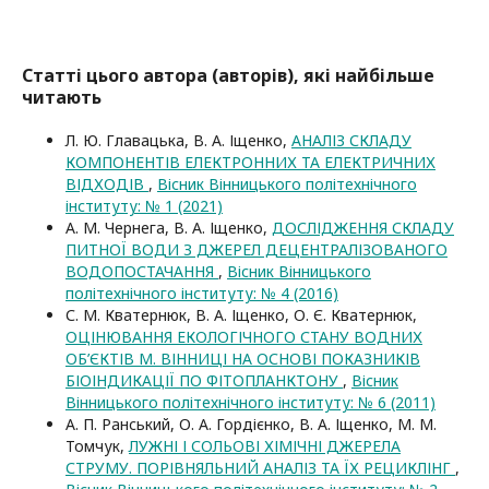
Статті цього автора (авторів), які найбільше
читають
Л. Ю. Главацька, В. А. Іщенко,
АНАЛІЗ СКЛАДУ
КОМПОНЕНТІВ ЕЛЕКТРОННИХ ТА ЕЛЕКТРИЧНИХ
ВІДХОДІВ
,
Вісник Вінницького політехнічного
інституту: № 1 (2021)
А. М. Чернега, В. А. Іщенко,
ДОСЛІДЖЕННЯ СКЛАДУ
ПИТНОЇ ВОДИ З ДЖЕРЕЛ ДЕЦЕНТРАЛІЗОВАНОГО
ВОДОПОСТАЧАННЯ
,
Вісник Вінницького
політехнічного інституту: № 4 (2016)
С. М. Кватернюк, В. А. Іщенко, О. Є. Кватернюк,
ОЦІНЮВАННЯ ЕКОЛОГІЧНОГО СТАНУ ВОДНИХ
ОБ’ЄКТІВ М. ВІННИЦІ НА ОСНОВІ ПОКАЗНИКІВ
БІОІНДИКАЦІЇ ПО ФІТОПЛАНКТОНУ
,
Вісник
Вінницького політехнічного інституту: № 6 (2011)
А. П. Ранський, О. А. Гордієнко, В. А. Іщенко, М. М.
Томчук,
ЛУЖНІ І СОЛЬОВІ ХІМІЧНІ ДЖЕРЕЛА
СТРУМУ. ПОРІВНЯЛЬНИЙ АНАЛІЗ ТА ЇХ РЕЦИКЛІНГ
,