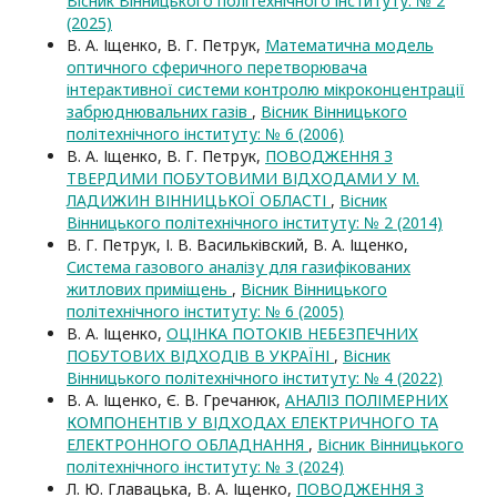
Вісник Вінницького політехнічного інституту: № 2
(2025)
В. А. Іщенко, В. Г. Петрук,
Математична модель
оптичного сферичного перетворювача
інтерактивної системи контролю мікроконцентрації
забрюднювальних газів
,
Вісник Вінницького
політехнічного інституту: № 6 (2006)
В. А. Іщенко, В. Г. Петрук,
ПОВОДЖЕННЯ З
ТВЕРДИМИ ПОБУТОВИМИ ВІДХОДАМИ У М.
ЛАДИЖИН ВІННИЦЬКОЇ ОБЛАСТІ
,
Вісник
Вінницького політехнічного інституту: № 2 (2014)
В. Г. Петрук, І. В. Васильківский, В. А. Іщенко,
Система газового аналізу для газифікованих
житлових приміщень
,
Вісник Вінницького
політехнічного інституту: № 6 (2005)
В. А. Іщенко,
ОЦІНКА ПОТОКІВ НЕБЕЗПЕЧНИХ
ПОБУТОВИХ ВІДХОДІВ В УКРАЇНІ
,
Вісник
Вінницького політехнічного інституту: № 4 (2022)
В. А. Іщенко, Є. В. Гречанюк,
АНАЛІЗ ПОЛІМЕРНИХ
КОМПОНЕНТІВ У ВІДХОДАХ ЕЛЕКТРИЧНОГО ТА
ЕЛЕКТРОННОГО ОБЛАДНАННЯ
,
Вісник Вінницького
політехнічного інституту: № 3 (2024)
Л. Ю. Главацька, В. А. Іщенко,
ПОВОДЖЕННЯ З