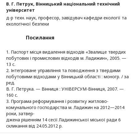
В. Г. Петрук,
Вінницький національний технічний
університет
д-р техн. наук, професор, завідувач кафедри екології та
екологічної безпеки
Посилання
1. Паспорт місця видалення відходів «Звалище твердих
побутових і промислових відходів м. Ладижин», 2005. —
13 с.
2. Інтегроване управління та поводження з твердими
побутовими відходами у Вінницькій області : моногр. / за
ред.
В. Г. Петрука. — Вінниця : УНІВЕРСУМ-Вінниця, 2007. —
160 с.
3. Програма реформування і розвитку житлово-
комунального господарства м. Ладижин на 2012—2014
роки, затвер-
джена рішенням 14 сесії Ладижинської міської ради 6
скликання від 24.05.2012 р.