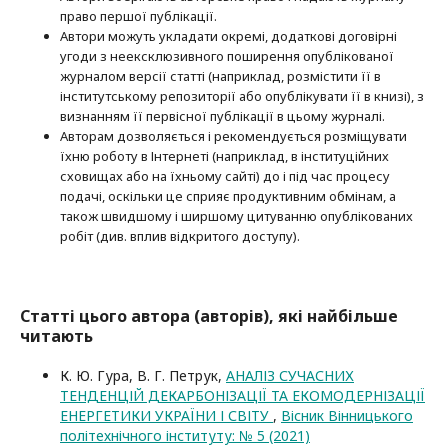
право першої публі­кації.
Автори можуть укладати окремі, додат­кові договірні
угоди з неексклюзив­ного поширення опублікованої
журналом версії статті (наприклад, розмістити її в
інститутському репозиторії або опубліку­вати її в книзі), з
визнанням її первісної публікації в цьому журналі.
Авторам дозволяється і рекомендується розміщувати
їхню роботу в Інтернеті (наприклад, в інституційних
сховищах або на їхньому сайті) до і під час процесу
подачі, оскільки це сприяє продуктивним обмінам, а
також швидшому і ширшому цитуванню опубліко­ва­них
робіт (див. вплив відкритого доступу).
Статті цього автора (авторів), які найбільше
читають
К. Ю. Гура, В. Г. Петрук,
АНАЛІЗ СУЧАСНИХ
ТЕНДЕНЦІЙ ДЕКАРБОНІЗАЦІЇ ТА ЕКОМОДЕРНІЗАЦІЇ
ЕНЕРГЕТИКИ УКРАЇНИ І СВІТУ
,
Вісник Вінницького
політехнічного інституту: № 5 (2021)