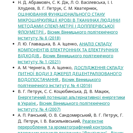
Н. Д. Абрамовіч, С. К. Дік, Л. О. Васілевська, І. І.
Хлудеєв, В. Г. Петрук, С. М. Кватернюк,
ОЦІНЮВАННЯ ФУНКЦІОНАЛЬНОГО СТАНУ
МІКРОЦИРКУЛЯЦІЇ КРОВІ В ТКАНИНАХ ЛЮДИНИ
МЕТОДАМИ СПЕКЛ-МЕТРІЇ І ДОППЛЕРІВСЬКОЇ
ФЛОУМЕТРІЇ
,
Вісник Вінницького політехнічного
інституту: № 6 (2018)
Л. Ю. Главацька, В. А. Іщенко,
АНАЛІЗ СКЛАДУ
КОМПОНЕНТІВ ЕЛЕКТРОННИХ ТА ЕЛЕКТРИЧНИХ
ВІДХОДІВ
,
Вісник Вінницького політехнічного
інституту: № 1 (2021)
А. М. Чернега, В. А. Іщенко,
ДОСЛІДЖЕННЯ СКЛАДУ
ПИТНОЇ ВОДИ З ДЖЕРЕЛ ДЕЦЕНТРАЛІЗОВАНОГО
ВОДОПОСТАЧАННЯ
,
Вісник Вінницького
політехнічного інституту: № 4 (2016)
В. Г. Петрук, С. С. Коцюбинська, Д. В. Мацюк,
Енергетичний потенціал альтернативної енергетики
в Україні
,
Вісник Вінницького політехнічного
інституту: № 4 (2007)
А. П. Ранський, О. В. Сандомирський, В. Г. Петрук, Г.
Д. Петрук, І. В. Васильківський,
Реагентне
перероблення та хроматографічний контроль
вторинних розчинів пестициду "Фентіурам"
,
Вісник