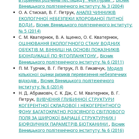
Вінницького політехнічного інституту: № 3 (2004)
О. А. Стискал, В. Г. Петрук,
АНАЛІЗ ЧИННИКІВ
ЕКОЛОГІЧНОЇ НЕБЕЗПЕКИ ХЛОРОВАНОЇ ПИТНОЇ
ВОДИ
,
Вісник Вінницького політехнічного інституту:
№ 5 (2014)
С. М. Кватернюк, В. А. Іщенко, О. Є. Кватернюк,
ОЦІНЮВАННЯ ЕКОЛОГІЧНОГО СТАНУ ВОДНИХ
ОБ’ЄКТІВ М. ВІННИЦІ НА ОСНОВІ ПОКАЗНИКІВ
БІОІНДИКАЦІЇ ПО ФІТОПЛАНКТОНУ
,
Вісник
Вінницького політехнічного інституту: № 6 (2011)
П. М. Турчик, В. Г. Петрук, Л. В. Гикавчук,
Моделі
кількісної оцінки ризиків перевезення небезпечних
відходів
,
Вісник Вінницького політехнічного
інституту: № 6 (2014)
Н. Д. Абрамовіч, С. К. Дік, С. М. Кватернюк, В. Г.
Петрук,
ВИВЧЕННЯ ГЛИБИННОЇ СТРУКТУРИ
КОГЕРЕНТНОЇ СКЛАДОВОЇ І НЕКОГЕРЕНТНОГО
ФОНУ БАГАТОКРАТНО РОЗСІЯНОГО СВІТЛОВОГО
ПОЛЯ ЗА ШИРОКОЇ ВАРІАЦІЇ СТРУКТУРНИХ І
БІОФІЗИЧНИХ ПАРАМЕТРІВ БІОТКАНИНИ
,
Вісник
Вінницького політехнічного інституту: № 6 (2016)