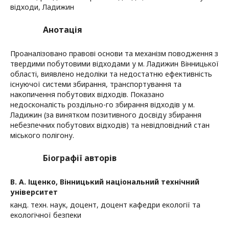
відходи, Ладижин
Анотація
Проаналізовано правові основи та механізм поводження з
твердими побутовими відходами у м. Ладижин Вінницької
області, виявлено недоліки та недостатню ефективність
існуючої системи збирання, транспортування та
накопичення побутових відходів. Показано
недосконалість роздільно-го збирання відходів у м.
Ладижин (за винятком позитивного досвіду збирання
небезпечних побутових відходів) та невідповідний стан
міського полігону.
Біографії авторів
В. А. Іщенко,
Вінницький національний технічний
університет
канд. техн. наук, доцент, доцент кафедри екології та
екологічної безпеки