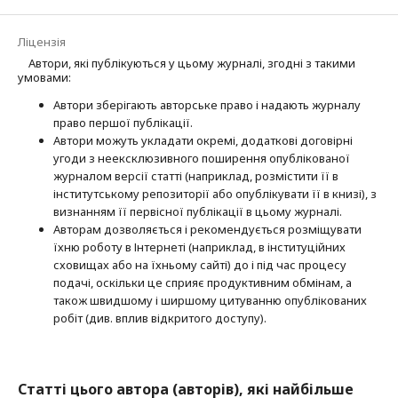
Ліцензія
Автори, які публікуються у цьому журналі, згодні з такими
умовами:
Автори зберігають авторське право і надають журналу
право першої публі­кації.
Автори можуть укладати окремі, додат­кові договірні
угоди з неексклюзив­ного поширення опублікованої
журналом версії статті (наприклад, розмістити її в
інститутському репозиторії або опубліку­вати її в книзі), з
визнанням її первісної публікації в цьому журналі.
Авторам дозволяється і рекомендується розміщувати
їхню роботу в Інтернеті (наприклад, в інституційних
сховищах або на їхньому сайті) до і під час процесу
подачі, оскільки це сприяє продуктивним обмінам, а
також швидшому і ширшому цитуванню опубліко­ва­них
робіт (див. вплив відкритого доступу).
Статті цього автора (авторів), які найбільше