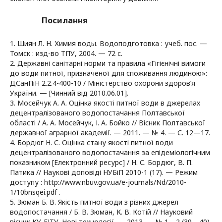
Посилання
1. Шиян Л. Н. Химия воды. Водоподготовка : учеб. пос. —
Томск : изд-во ТПУ, 2004. — 72 с.
2. Державні санітарні норми та правила «Гігієнічні вимоги
до води питної, призначеної для споживання людиною»:
ДСанПіН 2.2.4-400-10 / Міністерство охорони здоров’я
України. — [Чинний від 2010.06.01].
3. Мосейчук А. А. Оцінка якості питної води в джерелах
децентралізованого водопостачання Полтавської
області / А. А. Мосейчук, І. А. Бойко // Вісник Полтавської
державної аграрної академії. — 2011. — № 4. — С. 12—17.
4. Бордюг Н. С. Оцінка стану якості питної води
децентралізованого водопостачання за епідеміологічним
показником [Електронний ресурс] / Н. С. Бордюг, В. П.
Патика // Наукові доповіді НУБіП 2010-1 (17). — Режим
доступу : http://www.nbuv.gov.ua/e-journals/Nd/2010-
1/10bnsqei.pdf .
5. Зюман Б. В. Якість питної води з різних джерел
водопостачання / Б. В. Зюман, К. В. Котій // Науковий
вісник КУ-ЕІТУ. Нові технології. — 2013. — № 1—2 (39—40).