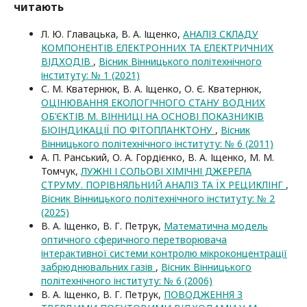
читають
Л. Ю. Главацька, В. А. Іщенко,
АНАЛІЗ СКЛАДУ
КОМПОНЕНТІВ ЕЛЕКТРОННИХ ТА ЕЛЕКТРИЧНИХ
ВІДХОДІВ
,
Вісник Вінницького політехнічного
інституту: № 1 (2021)
С. М. Кватернюк, В. А. Іщенко, О. Є. Кватернюк,
ОЦІНЮВАННЯ ЕКОЛОГІЧНОГО СТАНУ ВОДНИХ
ОБ’ЄКТІВ М. ВІННИЦІ НА ОСНОВІ ПОКАЗНИКІВ
БІОІНДИКАЦІЇ ПО ФІТОПЛАНКТОНУ
,
Вісник
Вінницького політехнічного інституту: № 6 (2011)
А. П. Ранський, О. А. Гордієнко, В. А. Іщенко, М. М.
Томчук,
ЛУЖНІ І СОЛЬОВІ ХІМІЧНІ ДЖЕРЕЛА
СТРУМУ. ПОРІВНЯЛЬНИЙ АНАЛІЗ ТА ЇХ РЕЦИКЛІНГ
,
Вісник Вінницького політехнічного інституту: № 2
(2025)
В. А. Іщенко, В. Г. Петрук,
Математична модель
оптичного сферичного перетворювача
інтерактивної системи контролю мікроконцентрації
забрюднювальних газів
,
Вісник Вінницького
політехнічного інституту: № 6 (2006)
В. А. Іщенко, В. Г. Петрук,
ПОВОДЖЕННЯ З