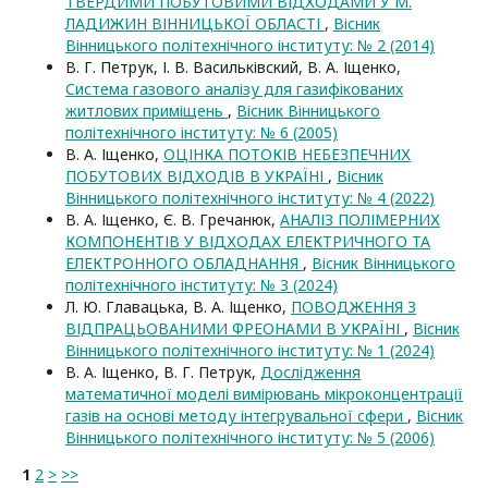
ТВЕРДИМИ ПОБУТОВИМИ ВІДХОДАМИ У М.
ЛАДИЖИН ВІННИЦЬКОЇ ОБЛАСТІ
,
Вісник
Вінницького політехнічного інституту: № 2 (2014)
В. Г. Петрук, І. В. Васильківский, В. А. Іщенко,
Система газового аналізу для газифікованих
житлових приміщень
,
Вісник Вінницького
політехнічного інституту: № 6 (2005)
В. А. Іщенко,
ОЦІНКА ПОТОКІВ НЕБЕЗПЕЧНИХ
ПОБУТОВИХ ВІДХОДІВ В УКРАЇНІ
,
Вісник
Вінницького політехнічного інституту: № 4 (2022)
В. А. Іщенко, Є. В. Гречанюк,
АНАЛІЗ ПОЛІМЕРНИХ
КОМПОНЕНТІВ У ВІДХОДАХ ЕЛЕКТРИЧНОГО ТА
ЕЛЕКТРОННОГО ОБЛАДНАННЯ
,
Вісник Вінницького
політехнічного інституту: № 3 (2024)
Л. Ю. Главацька, В. А. Іщенко,
ПОВОДЖЕННЯ З
ВІДПРАЦЬОВАНИМИ ФРЕОНАМИ В УКРАЇНІ
,
Вісник
Вінницького політехнічного інституту: № 1 (2024)
В. А. Іщенко, В. Г. Петрук,
Дослідження
математичної моделі вимірювань мікроконцентрації
газів на основі методу інтегрувальної сфери
,
Вісник
Вінницького політехнічного інституту: № 5 (2006)
1
2
>
>>