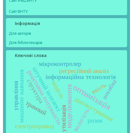
Сайт ІРВЦ ВНТУ
Сайт ВНТУ
Інформація
Для авторів
Для бібліотекарів
Ключові слова
мікроконтролер
штучний інтелект
регресійний аналіз
реактивна потужність
машинне навчання
інформаційна технологія
структура
похибка
модель
управління
якість
оптимізація
моделювання
діагностування
трамвай
утилізація
вологість
ризик
електропривод