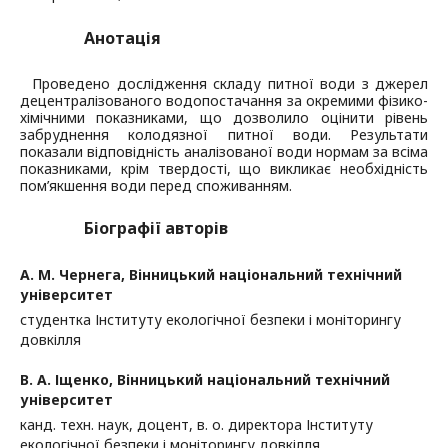
Анотація
Проведено дослідження складу питної води з джерел
децентралізованого водопостачання за окремими фізико-
хімічними показниками, що дозволило оцінити рівень
забруднення колодязної питної води. Результати
показали відповідність аналізованої води нормам за всіма
показниками, крім твердості, що викликає необхідність
пом’якшення води перед споживанням.
Біографії авторів
А. М. Чернега,
Вінницький національний технічний
університет
студентка Інституту екологічної безпеки і моніторингу
довкілля
В. А. Іщенко,
Вінницький національний технічний
університет
канд. техн. наук, доцент, в. о. директора Інституту
екологічної безпеки і моніторингу довкілля