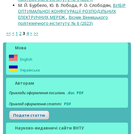
М. Й. Бурбело, Ю. В. Лобода, Р. О. Слободян,
ВИБІР
ОПТИМАЛЬНОЇ КОНФІГУРАЦІЇ РОЗПОДІЛЬНИХ
ЕЛЕКТРИЧНИХ МЕРЕЖ
,
Вісник Вінницького
політехнічного інституту: № 6 (2023)
<<
<
1
2
3
4
>
>>
Мова
English
Українська
Авторам
Приклади оформлення посилань
.doc
PDF
Приклад оформлення статті
PDF
Подати статтю
Науково-видавничі сайти ВНТУ