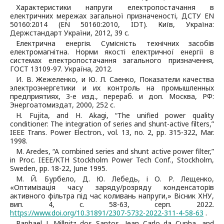
Характеристики напруги електропостачання в
електричних мережах загальної призначеності, ДСТУ ЕN
50160:2014 (ЕN 50160:2010, IDT). Київ, Україна:
Держстандарт України, 2012, 39 с.
Електрична енергія. Сумісність технічних засобів
електромагнітна. Норми якості електричної енергії в
системах електропостачання загального призначення,
ГОСТ 13109-97. Україна, 2012.
И. В. Жежеленко, и Ю. Л. Саенко, Показатели качества
электроэнергетики и их контроль на промышленных
предприятиях, 3-е изд., перераб. и доп. Москва, РФ:
Энергоатомиздат, 2000, 252 с.
H. Fujita, and H. Akagi, “The unified power quality
conditioner: The integration of series and shunt-active filters,”
IEEE Trans. Power Electron., vol. 13, no. 2, pp. 315-322, Mar.
1998.
M. Aredes, “A combined series and shunt active power filter,”
in Proc. IEEE/KTH Stockholm Power Tech Conf., Stockholm,
Sweden, pp. 18-22, June 1995.
М. Й. Бурбело, Д. Ю. Лебедь, i О. Р. Лещенко,
«Оптимізація часу заряду/розряду конденсаторів
активного фільтра під час коливань напруги,» Вісник ХНУ,
вип. 4, с. 58-63, серп. 2022.
https://www.doi.org/10.31891/2307-5732-2022-311-4-58-63
.
Raphael J. Millnitz dos Santos, Jean Carlo da Cunha, and