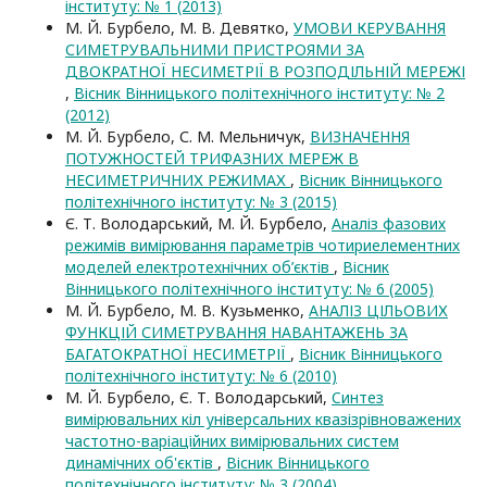
інституту: № 1 (2013)
М. Й. Бурбело, М. В. Девятко,
УМОВИ КЕРУВАННЯ
СИМЕТРУВАЛЬНИМИ ПРИСТРОЯМИ ЗА
ДВОКРАТНОЇ НЕСИМЕТРІЇ В РОЗПОДІЛЬНІЙ МЕРЕЖІ
,
Вісник Вінницького політехнічного інституту: № 2
(2012)
М. Й. Бурбело, С. М. Мельничук,
ВИЗНАЧЕННЯ
ПОТУЖНОСТЕЙ ТРИФАЗНИХ МЕРЕЖ В
НЕСИМЕТРИЧНИХ РЕЖИМАХ
,
Вісник Вінницького
політехнічного інституту: № 3 (2015)
Є. Т. Володарський, М. Й. Бурбело,
Аналіз фазових
режимів вимірювання параметрів чотириелементних
моделей електротехнічних об’єктів
,
Вісник
Вінницького політехнічного інституту: № 6 (2005)
М. Й. Бурбело, М. В. Кузьменко,
АНАЛІЗ ЦІЛЬОВИХ
ФУНКЦІЙ СИМЕТРУВАННЯ НАВАНТАЖЕНЬ ЗА
БАГАТОКРАТНОЇ НЕСИМЕТРІЇ
,
Вісник Вінницького
політехнічного інституту: № 6 (2010)
М. Й. Бурбело, Є. Т. Володарський,
Cинтез
вимірювальних кіл універсальних квазізрівноважених
частотно-варіаційних вимірювальних систем
динамічних об'єктів
,
Вісник Вінницького
політехнічного інституту: № 3 (2004)