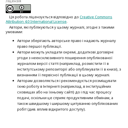
Ліцензія
Ця робота ліцензується відповідно до
Creative Commons
Attribution 4.0 International License
.
Автори, які публікуються у цьому журналі, згодні з такими
умовами:
Автори зберігають авторське право і надають журналу
право першої публі­кації.
Автори можуть укладати окремі, додат­кові договірні
угоди з неексклюзив­ного поширення опублікованої
журналом версії статті (наприклад, розмістити її в
інститутському репозиторії або опубліку­вати її в книзі), з
визнанням її первісної публікації в цьому журналі.
Авторам дозволяється і рекомендується розміщувати
їхню роботу в Інтернеті (наприклад, в інституційних
сховищах або на їхньому сайті) до і під час процесу
подачі, оскільки це сприяє продуктивним обмінам, а
також швидшому і ширшому цитуванню опубліко­ва­них
робіт (див. вплив відкритого доступу).