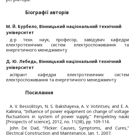
Біографії авторів
М. Й. Бурбело,
Вінницький національний технічний
університет
д-р техн. наук, професор, завідувач кафедри
електротехнічних систем електроспоживання та
енергетичного менеджменту
Д. Ю. Лебедь,
Вінницький національний технічний
університет
аспірант кафедри електротехнічних систем
електроспоживання та енергетичного менеджменту
Посилання
A. V. Bessolitsyn, N. S. Bakshayeva, A. V. Votintsev, and E. A.
Kalinina, “Influence of power equipment on change of voltage
fluctuations in system of power supply,” Perspektivy nauki
[Prospects of science], 2012, no. 11(38), pp. 109-116.
John De Dad, “Flicker: Causes, Symptoms, and Cures,”
Electrical Construction and Maintenance, Jan. 1, 2007.