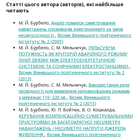
Статті цього автора (авторів), які найбільше
читають
М. Й. Бурбело,
Аналіз помилок симетрування
навантажень споживачів електроенергії за умов
несинусоїдності
,
Вісник Вінницького політехнічного
інституту: № 2 (2005)
М. Й. Бурбело, С. М. Мельничук,
ПУЛЬСУЮЧА
ПОТУЖНІСТЬ ЯК КРИТЕРІЙ АВАРІЙНОГО РЕЖИМУ
ЛІНІЙ ЗВ’ЯЗКУ МІЖ ЕЛЕКТРОЕНЕРГЕТИЧНОЮ
СИСТЕМОЮ ТА СОНЯЧНИМИ ЕЛЕКТРОСТАНЦІЯМИ
,
Вісник Вінницького політехнічного інституту: № 2
(2013)
М. Й. Бурбело, С. М. Мельничук,
Використання реле
провідності для виявлення неповнофазних режимів
у мережах 110–220 кв
,
Вісник Вінницького
політехнічного інституту: № 2 (2015)
М. Й. Бурбело, Ю. П. Войтюк, В. О. Кошкалда,
КЕРУВАННЯ КОМПЕНСАЦІЙНО-СИМЕТРУВАЛЬНИМИ
ПРИСТРОЯМИ ЗА БАГАТОКРАТНОЇ НЕСИМЕТРІЇ
НАВАНТАЖЕНЬ І НЕСИМЕТРІЇ НАПРУГИ ДЖЕРЕЛА
ЖИВЛЕННЯ
,
Вісник Вінницького політехнічного