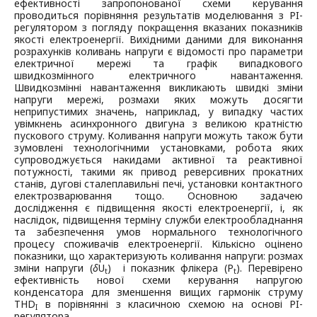
ефективності запропонованої схеми керування
проводиться порівняння результатів моделювання з PI-
регулятором з погляду покращення вказаних показників
якості електроенергії. Вихідними даними для виконання
розрахунків коливань напруги є відомості про параметри
електричної мережі та графік випадкового
швидкозмінного електричного навантаження.
Швидкозмінні навантаження викликають швидкі зміни
напруги мережі, розмахи яких можуть досягти
неприпустимих значень, наприклад, у випадку частих
увімкнень асинхронного двигуна з великою кратністю
пускового струму. Коливання напруги можуть також бути
зумовлені технологічними установками, робота яких
супроводжується накидами активної та реактивної
потужності, такими як привод реверсивних прокатних
станів, дугові сталеплавильні печі, установки контактного
електрозварювання тощо. Основною задачею
дослідження є підвищення якості електроенергії, і, як
наслідок, підвищення терміну служби електрообладнання
та забезпечення умов нормального технологічного
процесу споживачів електроенергії. Кількісно оцінено
показники, що характеризують коливання напруги: розмах
зміни напруги (
δ
U
) і показник флікера (P
). Перевірено
t
t
ефективність нової схеми керування напругою
конденсатора для зменшення вищих гармонік струму
THD
в порівнянні з класичною схемою на основі PI-
I
регулятора.