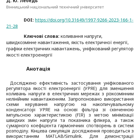
Д. Ю. Лебедь
Вінницький національний технічний університет
DOI:
https://doi.org/10.31649/1997-9266-2023-166-1-
21-28
Ключові слова:
коливання напруги,
швидкозмінне навантаження, якість електричної енергії,
графіки електричних навантажень, уніфікований регулятор
якості електроенергії
Анотація
Досліджено ефективність застосування уніфікованого
регулятора якості електроенергії (УРЯЕ) для зменшення
коливань напруги в електричних мережах з різкозмінним
нелінійним навантаженням. Запропоновано використання
схеми керування напругою на накопичувальному
конденсаторі УРЯЕ на основі фільтра зі скінченною
імпульсною характеристикою (FIR) з метою мінімізації
швидких змін напруги та показника флікера, а також
сумарного коефіцієнта гармонічних спотворень в системі
розподілу. Кінцева симуляція дослідження проводиться з
використанням MATLAB/Simulink. Для демонстрації