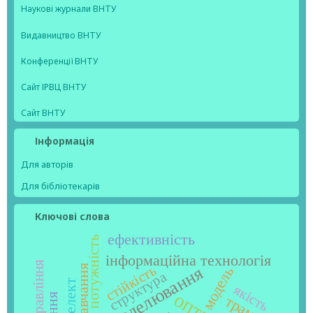
Наукові журнали ВНТУ
Видавництво ВНТУ
Конференції ВНТУ
Сайт ІРВЦ ВНТУ
Сайт ВНТУ
Інформація
Для авторів
Для бібліотекарів
Ключові слова
ефективність
реактивна потужність
інформаційна технологія
управління
стійкість
моделювання
модель
структура
якість