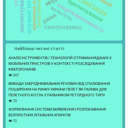
машинне навчання
штучний інтелект
оптимізація
діагностування
трамвай
прогнозування
енергоефективність
вологість
ризик
електропривод
Найбільш читані статті
АНАЛІЗ ІНСТРУМЕНТІВ І ТЕХНОЛОГІЙ ОТРИМАННЯДАНИХ З
МОБІЛЬНИХ ПРИСТРОЇВ У КОНТЕКСТІ РОЗСЛІДУВАННЯ
КІБЕРЗЛОЧИНІВ
207
ВИКИДИ ЗАБРУДНЮВАЛЬНИХ РЕЧОВИН ВІД СПАЛЮВАННЯ
ПОШИРЕНИХ НА РИНКУ УКРАЇНИ ПЕЛЕТ ЯК ПАЛИВА ДЛЯ
ПЕЛЕТНОГО КОТЛА З ПАЛЬНИКОМ РЕТОРДНОГО ТИПУ
73
ФОРМУВАННЯ СИСТЕМИ ВИЯВЛЕННЯ І РОЗПІЗНАВАННЯ
БЕЗПІЛОТНИХ ЛІТАЛЬНИХ АПАРАТІВ
72