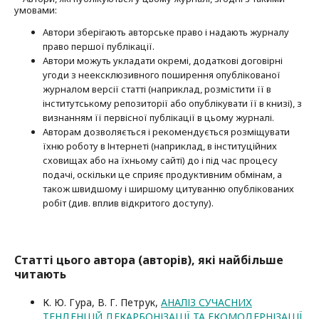
умовами:
Автори зберігають авторське право і надають журналу
право першої публі­кації.
Автори можуть укладати окремі, додат­кові договірні
угоди з неексклюзив­ного поширення опублікованої
журналом версії статті (наприклад, розмістити її в
інститутському репозиторії або опубліку­вати її в книзі), з
визнанням її первісної публікації в цьому журналі.
Авторам дозволяється і рекомендується розміщувати
їхню роботу в Інтернеті (наприклад, в інституційних
сховищах або на їхньому сайті) до і під час процесу
подачі, оскільки це сприяє продуктивним обмінам, а
також швидшому і ширшому цитуванню опубліко­ва­них
робіт (див. вплив відкритого доступу).
Статті цього автора (авторів), які найбільше
читають
К. Ю. Гура, В. Г. Петрук,
АНАЛІЗ СУЧАСНИХ
ТЕНДЕНЦІЙ ДЕКАРБОНІЗАЦІЇ ТА ЕКОМОДЕРНІЗАЦІЇ