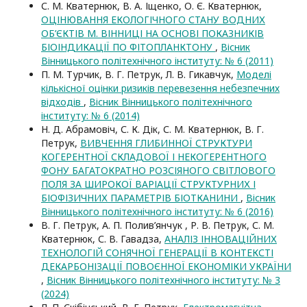
С. М. Кватернюк, В. А. Іщенко, О. Є. Кватернюк,
ОЦІНЮВАННЯ ЕКОЛОГІЧНОГО СТАНУ ВОДНИХ
ОБ’ЄКТІВ М. ВІННИЦІ НА ОСНОВІ ПОКАЗНИКІВ
БІОІНДИКАЦІЇ ПО ФІТОПЛАНКТОНУ
,
Вісник
Вінницького політехнічного інституту: № 6 (2011)
П. М. Турчик, В. Г. Петрук, Л. В. Гикавчук,
Моделі
кількісної оцінки ризиків перевезення небезпечних
відходів
,
Вісник Вінницького політехнічного
інституту: № 6 (2014)
Н. Д. Абрамовіч, С. К. Дік, С. М. Кватернюк, В. Г.
Петрук,
ВИВЧЕННЯ ГЛИБИННОЇ СТРУКТУРИ
КОГЕРЕНТНОЇ СКЛАДОВОЇ І НЕКОГЕРЕНТНОГО
ФОНУ БАГАТОКРАТНО РОЗСІЯНОГО СВІТЛОВОГО
ПОЛЯ ЗА ШИРОКОЇ ВАРІАЦІЇ СТРУКТУРНИХ І
БІОФІЗИЧНИХ ПАРАМЕТРІВ БІОТКАНИНИ
,
Вісник
Вінницького політехнічного інституту: № 6 (2016)
В. Г. Петрук, А. П. Полив’янчук , Р. В. Петрук, С. М.
Кватернюк, С. В. Гавадза,
АНАЛІЗ ІННОВАЦІЙНИХ
ТЕХНОЛОГІЙ СОНЯЧНОЇ ГЕНЕРАЦІЇ В КОНТЕКСТІ
ДЕКАРБОНІЗАЦІЇ ПОВОЄННОЇ ЕКОНОМІКИ УКРАЇНИ
,
Вісник Вінницького політехнічного інституту: № 3
(2024)