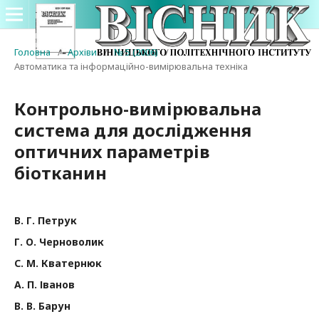
Головна
/
Архіви
/
№ 5 (2006)
/
Автоматика та інформаційно-вимірювальна техніка
Контрольно-вимірювальна
система для дослідження
оптичних параметрів
біотканин
В. Г. Петрук
Г. О. Черноволик
С. М. Кватернюк
А. П. Іванов
В. В. Барун