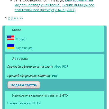
Л. П. Скібінський, В. Г. Петрук,
Електромагнітна
модель розпаду нейтрона
,
Вісник Вінницького
політехнічного інституту: № 5 (2007)
1
2
3
4
>
>>
Мова
English
Українська
Авторам
Приклади оформлення посилань
.doc
PDF
Приклад оформлення статті
PDF
Подати статтю
Науково-видавничі сайти ВНТУ
Наукові журнали ВНТУ