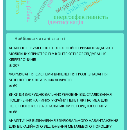
моделювання
ефективність
ризик
динаміка
стійкість
енергоефективність
ідентифікація
Найбільш читані статті
АНАЛІЗ ІНСТРУМЕНТІВ І ТЕХНОЛОГІЙ ОТРИМАННЯДАНИХ З
МОБІЛЬНИХ ПРИСТРОЇВ У КОНТЕКСТІ РОЗСЛІДУВАННЯ
КІБЕРЗЛОЧИНІВ
207
ФОРМУВАННЯ СИСТЕМИ ВИЯВЛЕННЯ І РОЗПІЗНАВАННЯ
БЕЗПІЛОТНИХ ЛІТАЛЬНИХ АПАРАТІВ
69
ВИКИДИ ЗАБРУДНЮВАЛЬНИХ РЕЧОВИН ВІД СПАЛЮВАННЯ
ПОШИРЕНИХ НА РИНКУ УКРАЇНИ ПЕЛЕТ ЯК ПАЛИВА ДЛЯ
ПЕЛЕТНОГО КОТЛА З ПАЛЬНИКОМ РЕТОРДНОГО ТИПУ
68
АНАЛІТИЧНЕ ВИЗНАЧЕННЯ ЗБУРЮВАЛЬНОГО НАВАНТАЖЕННЯ
ДЛЯ ВІБРАЦІЙНОГО УЩІЛЬНЕННЯ МЕТАЛЕВОГО ПОРОШКУ