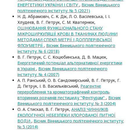
ЕНЕРГЕТИКИ УКРАЇНИ І СВІТУ
,
Вісник Вінницького
політехнічного інституту: № 5 (2021)
Н. Д. Абрамовіч, С. К. Дік, Л. О. Васілевська, І. І.
Хлудеєв, В. Г. Петрук, С. М. Кватернюк,
ОЦІНЮВАННЯ ФУНКЦІОНАЛЬНОГО СТАНУ
МІКРОЦИРКУЛЯЦІЇ КРОВІ В ТКАНИНАХ ЛЮДИНИ
МЕТОДАМИ СПЕКЛ-МЕТРІЇ І ДОППЛЕРІВСЬКОЇ
ФЛОУМЕТРІЇ
,
Вісник Вінницького політехнічного
інституту: № 6 (2018)
В. Г. Петрук, С. С. Коцюбинська, Д. В. Мацюк,
Енергетичний потенціал альтернативної енергетики
в Україні
,
Вісник Вінницького політехнічного
інституту: № 4 (2007)
А. П. Ранський, О. В. Сандомирський, В. Г. Петрук, Г.
Д. Петрук, І. В. Васильківський,
Реагентне
перероблення та хроматографічний контроль
вторинних розчинів пестициду "Фентіурам"
,
Вісник
Вінницького політехнічного інституту: № 3 (2004)
О. А. Стискал, В. Г. Петрук,
АНАЛІЗ ЧИННИКІВ
ЕКОЛОГІЧНОЇ НЕБЕЗПЕКИ ХЛОРОВАНОЇ ПИТНОЇ
ВОДИ
,
Вісник Вінницького політехнічного інституту:
№ 5 (2014)