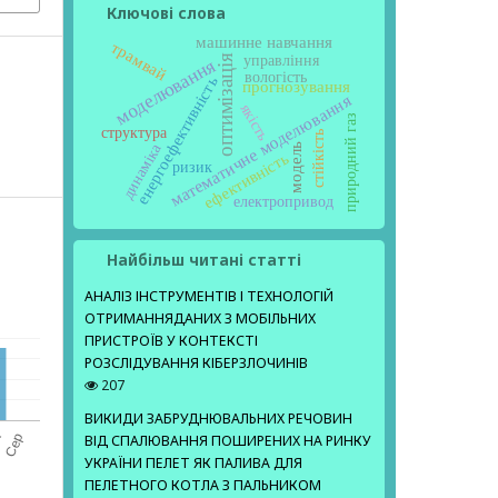
Ключові слова
машинне навчання
трамвай
оптимізація
управління
моделювання
вологість
енергоефективність
прогнозування
математичне моделювання
якість
природний газ
структура
стійкість
динаміка
модель
ефективність
ризик
електропривод
Найбільш читані статті
АНАЛІЗ ІНСТРУМЕНТІВ І ТЕХНОЛОГІЙ
ОТРИМАННЯДАНИХ З МОБІЛЬНИХ
ПРИСТРОЇВ У КОНТЕКСТІ
РОЗСЛІДУВАННЯ КІБЕРЗЛОЧИНІВ
207
ВИКИДИ ЗАБРУДНЮВАЛЬНИХ РЕЧОВИН
ВІД СПАЛЮВАННЯ ПОШИРЕНИХ НА РИНКУ
УКРАЇНИ ПЕЛЕТ ЯК ПАЛИВА ДЛЯ
ПЕЛЕТНОГО КОТЛА З ПАЛЬНИКОМ