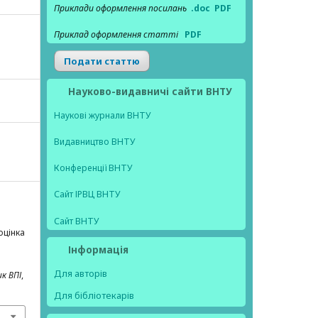
Приклади оформлення посилань
.doc
PDF
Приклад оформлення статті
PDF
Подати статтю
Науково-видавничі сайти ВНТУ
Наукові журнали ВНТУ
Видавництво ВНТУ
Конференції ВНТУ
Сайт ІРВЦ ВНТУ
Сайт ВНТУ
оцінка
Інформація
Для авторів
ик ВПІ
,
Для бібліотекарів