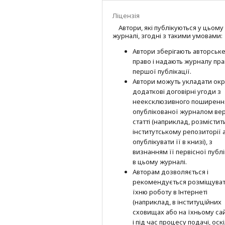
Ліцензія
Автори, які публікуються у цьому
журналі, згодні з такими умовами:
Автори зберігають авторськ
право і надають журналу пр
першої публі­кації.
Автори можуть укладати окр
додат­кові договірні угоди з
неексклюзив­ного поширенн
опублікованої журналом вер
статті (наприклад, розмістити
інститутському репозиторії 
опубліку­вати її в книзі), з
визнанням її первісної публі
в цьому журналі.
Авторам дозволяється і
рекомендується розміщува
їхню роботу в Інтернеті
(наприклад, в інституційних
сховищах або на їхньому сай
і під час процесу подачі, оск