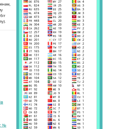
мінам,
му
біт
пу).
їв
у: №