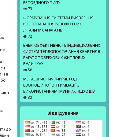
РЕТОРДНОГО ТИПУ
73
ФОРМУВАННЯ СИСТЕМИ ВИЯВЛЕННЯ І
РОЗПІЗНАВАННЯ БЕЗПІЛОТНИХ
ЛІТАЛЬНИХ АПАРАТІВ
е
72
аво
ЕНЕРГОЕФЕКТИВНІСТЬ ІНДИВІДУАЛЬНИХ
емі,
СИСТЕМ ТЕПЛОПОСТАЧАННЯ КВАРТИР В
БАГАТОПОВЕРХОВИХ ЖИТЛОВИХ
я
БУДИНКАХ
сії
58
 її в
МЕТАЕВРИСТИЧНИЙ МЕТОД
або
ЕВОЛЮЦІЙНОЇ ОПТИМІЗАЦІЇ З
ВИКОРИСТАННЯМ ІМУННИХ ПІДХОДІВ
кації
32
ти
Відвідування
ті) до
ільки