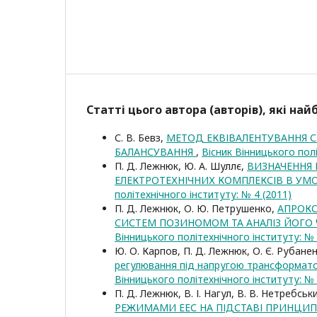
Статті цього автора (авторів), які на
С. В. Бевз,
МЕТОД ЕКВІВАЛЕНТУВАННЯ 
БАЛАНСУВАННЯ
,
Вісник Вінницького полі
П. Д. Лежнюк, Ю. А. Шуллє,
ВИЗНАЧЕННЯ 
ЕЛЕКТРОТЕХНІЧНИХ КОМПЛЕКСІВ В УМ
політехнічного інституту: № 4 (2011)
П. Д. Лежнюк, О. Ю. Петрушенко,
АПРОКС
СИСТЕМ ПОЗИНОМОМ ТА АНАЛІЗ ЙОГО 
Вінницького політехнічного інституту: № 
Ю. О. Карпов, П. Д. Лежнюк, О. Є. Рубанен
регулювання під напругою трансформато
Вінницького політехнічного інституту: № 
П. Д. Лежнюк, В. І. Нагул, В. В. Нетребськ
РЕЖИМАМИ ЕЕС НА ПІДСТАВІ ПРИНЦИП