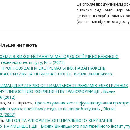
це сприяє продуктивним об
а також швидшому і ширшо
цитуванню опубліко­ва­них ро
(див. вплив відкритого досту
йбільше читають
СХЕМИ З ВИКОРИСТАННЯМ МЕТОДОЛОГІЇ РІВНОВАЖНОГО
технічного інституту: № 5 (2021)
І ПРОГНОЗУВАННЯ ЕКСТРЕМАЛЬНИХ НАВАНТАЖЕНЬ
ОВАХ РИЗИКУ ТА НЕВИЗНАЧЕНОСТІ
,
Вісник Вінницького
ИМАЦІЯ КРИТЕРІЮ ОПТИМАЛЬНОСТІ РЕЖИМІВ ЕЛЕКТРИЧНИХ
ЧУТЛИВОСТІ ДО КОЕФІЦІЄНТІВ ТРАНСФОРМАЦІЇ
,
Вісник
6 (2012)
ко, М. І. Пиріжок,
Прогнозування якості функціонування пристро
рів в умовах нечітких результатів випробовувань
,
Вісник
2 (2007)
ий,
МЕТОД ТА АЛГОРИТМ ОПТИМАЛЬНОГО КЕРУВАННЯ
У НАЙМЕНШОЇ ДІЇ
,
Вісник Вінницького політехнічного інститут