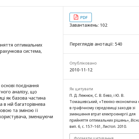
PDF
Завантажень: 102
Переглядів анотації: 540
ийняття оптимальних
зрахункова система,
Опубліковано
2010-11-12
 основі поєднання
Як цитувати
тного аналізу, що
П. Д. Лежнюк, С. В. Бевз, і Ю. В.
ці як базова частина
Томашевський, «Техніко-економічна 
 в ній багаторівнева
в графічному середовищі заходів зі
овою та зміною її
зменшення втрат електроенергії для
 користувача, зменшуючи
прийняття оптимальних рішень»,
Вісн
вип. 6, с. 157–161, Листоп. 2010.
Формати цитування