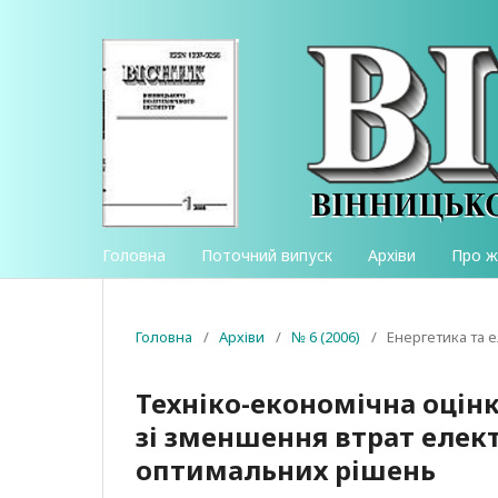
Головна
Поточний випуск
Архіви
Про 
Головна
/
Архіви
/
№ 6 (2006)
/
Енергетика та 
Техніко-економічна оцін
зі зменшення втрат елек
оптимальних рішень