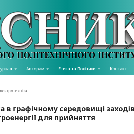
журнал
Авторам
Етика та Політики
Контакт
електротехніка
ка в графічному середовищі заході
троенергії для прийняття