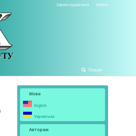
Зареєструватися
Увійти
Пошук
Мова
English
в
Українська
Авторам