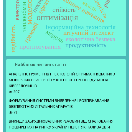
моделювання
електропривод
похибка
машинне навчання
вологість
якість
теплообмін
стійкість
оптимізація
трамвай
інформаційна технологія
надійність
модель
штучний інтелект
екологічна безпека
продуктивність
прогнозування
Найбільш читані статті
АНАЛІЗ ІНСТРУМЕНТІВ І ТЕХНОЛОГІЙ ОТРИМАННЯДАНИХ З
МОБІЛЬНИХ ПРИСТРОЇВ У КОНТЕКСТІ РОЗСЛІДУВАННЯ
КІБЕРЗЛОЧИНІВ
207
ФОРМУВАННЯ СИСТЕМИ ВИЯВЛЕННЯ І РОЗПІЗНАВАННЯ
БЕЗПІЛОТНИХ ЛІТАЛЬНИХ АПАРАТІВ
71
ВИКИДИ ЗАБРУДНЮВАЛЬНИХ РЕЧОВИН ВІД СПАЛЮВАННЯ
ПОШИРЕНИХ НА РИНКУ УКРАЇНИ ПЕЛЕТ ЯК ПАЛИВА ДЛЯ