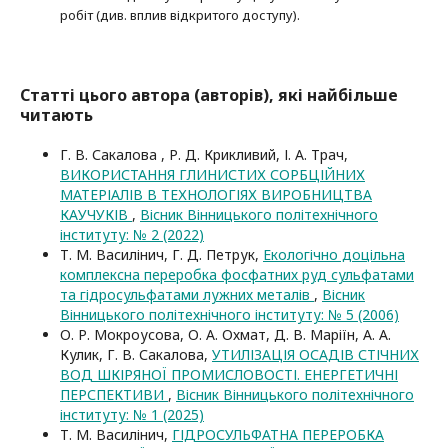
робіт (див. вплив відкритого доступу).
Статті цього автора (авторів), які найбільше
читають
Г. В. Сакалова , Р. Д. Крикливий, І. А. Трач,
ВИКОРИСТАННЯ ГЛИНИСТИХ СОРБЦІЙНИХ
МАТЕРІАЛІВ В ТЕХНОЛОГІЯХ ВИРОБНИЦТВА
КАУЧУКІВ
,
Вісник Вінницького політехнічного
інституту: № 2 (2022)
Т. М. Василінич, Г. Д. Петрук,
Екологічно доцільна
комплексна переробка фосфатних руд сульфатами
та гідросульфатами лужних металів
,
Вісник
Вінницького політехнічного інституту: № 5 (2006)
О. Р. Мокроусова, О. А. Охмат, Д. В. Маріїн, А. А.
Кулик, Г. В. Сакалова,
УТИЛІЗАЦІЯ ОСАДІВ СТІЧНИХ
ВОД ШКІРЯНОЇ ПРОМИСЛОВОСТІ. ЕНЕРГЕТИЧНІ
ПЕРСПЕКТИВИ
,
Вісник Вінницького політехнічного
інституту: № 1 (2025)
Т. М. Василінич,
ГІДРОСУЛЬФАТНА ПЕРЕРОБКА