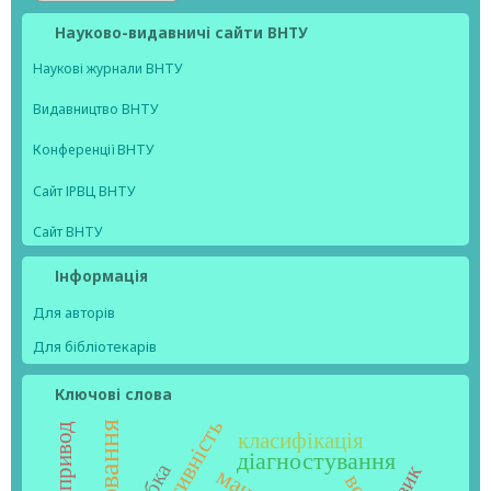
Науково-видавничі сайти ВНТУ
Наукові журнали ВНТУ
Видавництво ВНТУ
Конференції ВНТУ
Сайт ІРВЦ ВНТУ
Сайт ВНТУ
Інформація
Для авторів
Для бібліотекарів
Ключові слова
ефективність
класифікація
діагностування
ризик