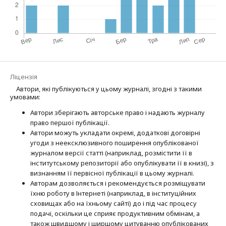
Ліцензія
Автори, які публікуються у цьому журналі, згодні з такими
умовами:
Автори зберігають авторське право і надають журналу
право першої публі­кації.
Автори можуть укладати окремі, додат­кові договірні
угоди з неексклюзив­ного поширення опублікованої
журналом версії статті (наприклад, розмістити її в
інститутському репозиторії або опубліку­вати її в книзі), з
визнанням її первісної публікації в цьому журналі.
Авторам дозволяється і рекомендується розміщувати
їхню роботу в Інтернеті (наприклад, в інституційних
сховищах або на їхньому сайті) до і під час процесу
подачі, оскільки це сприяє продуктивним обмінам, а
також швидшому і ширшому цитуванню опубліко­ва­них