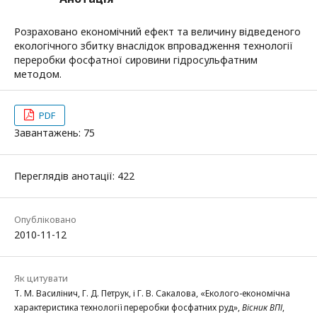
Розраховано економічний ефект та величину відведеного
екологічного збитку внаслідок впровадження технології
переробки фосфатної сировини гідросульфатним
методом.
PDF
Завантажень: 75
Переглядів анотації: 422
Опубліковано
2010-11-12
Як цитувати
Т. М. Василінич, Г. Д. Петрук, і Г. В. Сакалова, «Еколого-економічна
характеристика технології переробки фосфатних руд»,
Вісник ВПІ
,