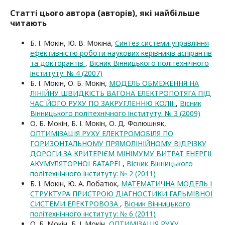
Статті цього автора (авторів), які найбільше
читають
Б. І. Мокін, Ю. В. Мокіна,
Синтез системи управління
ефективністю роботи наукових керівників аспірантів
та докторантів
,
Вісник Вінницького політехнічного
інституту: № 4 (2007)
Б. І. Мокін, О. Б. Мокін,
МОДЕЛЬ ОБМЕЖЕННЯ НА
ЛІНІЙНУ ШВИДКІСТЬ ВАГОНА ЕЛЕКТРОПОТЯГА ПІД
ЧАС ЙОГО РУХУ ПО ЗАКРУГЛЕННЮ КОЛІЇ
,
Вісник
Вінницького політехнічного інституту: № 3 (2009)
О. Б. Мокін, Б. І. Мокін, О. Д. Фолюшняк,
ОПТИМІЗАЦІЯ РУХУ ЕЛЕКТРОМОБІЛЯ ПО
ГОРИЗОНТАЛЬНОМУ ПРЯМОЛІНІЙНОМУ ВІДРІЗКУ
ДОРОГИ ЗА КРИТЕРІЄМ МІНІМУМУ ВИТРАТ ЕНЕРГІЇ
АКУМУЛЯТОРНОЇ БАТАРЕЇ
,
Вісник Вінницького
політехнічного інституту: № 2 (2011)
Б. І. Мокін, Ю. А. Лобатюк,
МАТЕМАТИЧНА МОДЕЛЬ І
СТРУКТУРА ПРИСТРОЮ ДІАГНОСТИКИ ГАЛЬМІВНОЇ
СИСТЕМИ ЕЛЕКТРОВОЗА
,
Вісник Вінницького
політехнічного інституту: № 6 (2011)
О. Б. Мокін, Б. І. Мокін,
ОПТИМІЗАЦІЯ РУХУ