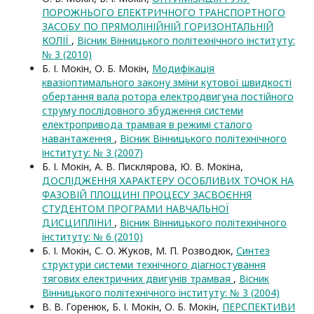
ПОРОЖНЬОГО ЕЛЕКТРИЧНОГО ТРАНСПОРТНОГО
ЗАСОБУ ПО ПРЯМОЛІНІЙНІЙ ГОРИЗОНТАЛЬНІЙ
КОЛІЇ
,
Вісник Вінницького політехнічного інституту:
№ 3 (2010)
Б. І. Мокін, О. Б. Мокін,
Модифікація
квазіоптимального закону зміни кутової швидкості
обертання вала ротора електродвигуна постійного
струму послідовного збудження системи
електропривода трамвая в режимі сталого
навантаження
,
Вісник Вінницького політехнічного
інституту: № 3 (2007)
Б. І. Мокін, А. В. Писклярова, Ю. В. Мокіна,
ДОСЛІДЖЕННЯ ХАРАКТЕРУ ОСОБЛИВИХ ТОЧОК НА
ФАЗОВІЙ ПЛОЩИНІ ПРОЦЕСУ ЗАСВОЄННЯ
СТУДЕНТОМ ПРОГРАМИ НАВЧАЛЬНОЇ
ДИСЦИПЛІНИ
,
Вісник Вінницького політехнічного
інституту: № 6 (2010)
Б. І. Мокін, С. О. Жуков, М. П. Розводюк,
Синтез
структури системи технічного діагностування
тягових електричних двигунів трамвая
,
Вісник
Вінницького політехнічного інституту: № 3 (2004)
В. В. Горенюк, Б. І. Мокін, О. Б. Мокін,
ПЕРСПЕКТИВИ