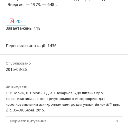
: Энергия. — 1973. — 648 с.
PDF
Завантажень: 118
Переглядів анотації: 1436
Опубліковано
2015-03-26
Як цитувати
О. Б. Мокін, Б. І. Мокін, і Д. А. Шокарьов, «До питання про
характеристики частотно-регульованого електропривода з
короткозамкненим асинхронним електродвигуном»,
Вісник ВПІ
, вип.
2, с. 35–39, Берез. 2015.
Формати цитування