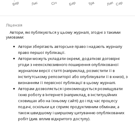
Ліцензія
Автори, які публікуються у цьому журналі, згодні з такими
умовами:
Автори зберігають авторське право і надають журналу
право першої публі­кації.
Автори можуть укладати окремі, додат­кові договірні
угоди з неексклюзив­ного поширення опублікованої
журналом версії статті (наприклад, розмістити її в
інститутському репозиторії або опубліку­вати її в книзі), з
визнанням її первісної публікації в цьому журналі.
Авторам дозволяється і рекомендується розміщувати
їхню роботу в Інтернеті (наприклад, в інституційних
сховищах або на їхньому сайті) до і під час процесу
подачі, оскільки це сприяє продуктивним обмінам, а
також швидшому і ширшому цитуванню опубліко­ва­них
робіт (див. вплив відкритого доступу).