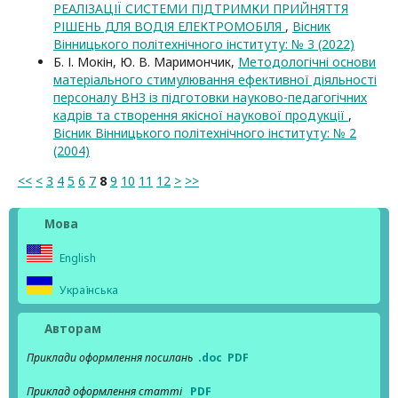
РЕАЛІЗАЦІЇ СИСТЕМИ ПІДТРИМКИ ПРИЙНЯТТЯ
РІШЕНЬ ДЛЯ ВОДІЯ ЕЛЕКТРОМОБІЛЯ
,
Вісник
Вінницького політехнічного інституту: № 3 (2022)
Б. І. Мокін, Ю. В. Маримончик,
Методологічні основи
матеріального стимулювання ефективної діяльності
персоналу ВНЗ із підготовки науково-педагогічних
кадрів та створення якісної наукової продукції
,
Вісник Вінницького політехнічного інституту: № 2
(2004)
<<
<
3
4
5
6
7
8
9
10
11
12
>
>>
Мова
English
Українська
Авторам
Приклади оформлення посилань
.doc
PDF
Приклад оформлення статті
PDF