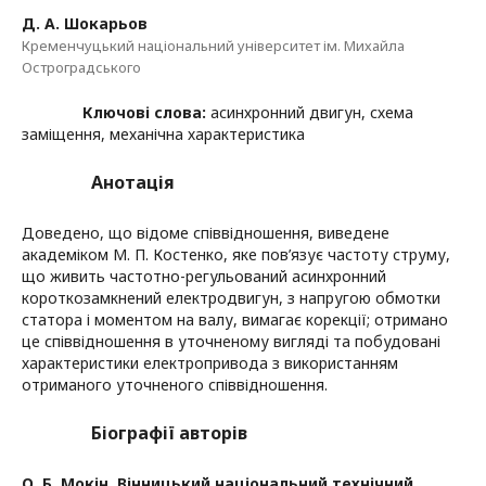
Д. А. Шокарьов
Кременчуцький національний університет ім. Михайла
Остроградського
Ключові слова:
асинхронний двигун, схема
заміщення, механічна характеристика
Анотація
Доведено, що відоме співвідношення, виведене
академіком М. П. Костенко, яке пов’язує частоту струму,
що живить частотно-регульований асинхронний
короткозамкнений електродвигун, з напругою обмотки
статора і моментом на валу, вимагає корекції; отримано
це співвідношення в уточненому вигляді та побудовані
характеристики електропривода з використанням
отриманого уточненого співвідношення.
Біографії авторів
О. Б. Мокін,
Вінницький національний технічний