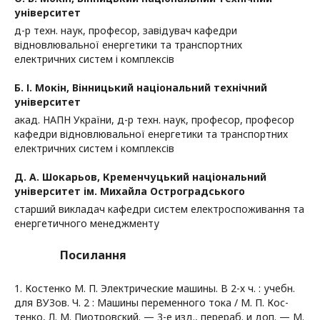
університет
д-р техн. наук, професор, завідувач кафедри
відновлювальної енергетики та транспортних
електричних систем і комплексів
Б. І. Мокін,
Вінницький національний технічний
університет
акад. НАПН України, д-р техн. наук, професор, професор
кафедри відновлювальної енергетики та транспортних
електричних систем і комплексів
Д. А. Шокарьов,
Кременчуцький національний
університет ім. Михайла Остроградського
старший викладач кафедри систем електроспоживання та
енергетичного менеджменту
Посилання
1. Костенко М. П. Электрические машины. В 2-х ч. : учебн.
для ВУЗов. Ч. 2 : Машины переменного тока / М. П. Кос-
тенко, Л. М. Пиотровский. — 3-е изд., перераб. и доп. — М.