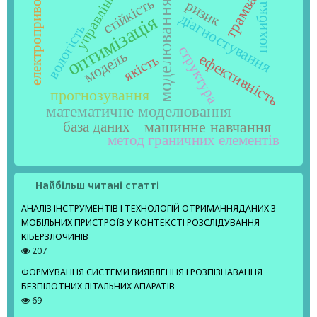
управління
трамвай
електропривод
стійкість
ризик
моделювання
похибка
діагностування
оптимізація
вологість
структура
модель
ефективність
якість
прогнозування
математичне моделювання
машинне навчання
база даних
метод граничних елементів
Найбільш читані статті
АНАЛІЗ ІНСТРУМЕНТІВ І ТЕХНОЛОГІЙ ОТРИМАННЯДАНИХ З
МОБІЛЬНИХ ПРИСТРОЇВ У КОНТЕКСТІ РОЗСЛІДУВАННЯ
КІБЕРЗЛОЧИНІВ
207
ФОРМУВАННЯ СИСТЕМИ ВИЯВЛЕННЯ І РОЗПІЗНАВАННЯ
БЕЗПІЛОТНИХ ЛІТАЛЬНИХ АПАРАТІВ
69