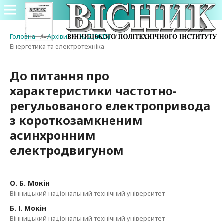
Головна
/
Архіви
/
№ 2 (2015)
/
Енергетика та електротехніка
До питання про
характеристики частотно-
регульованого електропривода
з короткозамкненим
асинхронним
електродвигуном
О. Б. Мокін
Вінницький національний технічний університет
Б. І. Мокін
Вінницький національний технічний університет