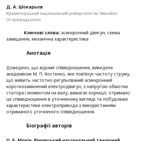
Д. А. Шокарьов
Кременчуцький національний університет ім. Михайла
Остроградського
Ключові слова:
асинхронний двигун, схема
заміщення, механічна характеристика
Анотація
Доведено, що відоме співвідношення, виведене
академіком М. П. Костенко, яке пов’язує частоту струму,
що живить частотно-регульований асинхронний
короткозамкнений електродвигун, з напругою обмотки
статора і моментом на валу, вимагає корекції; отримано
це співвідношення в уточненому вигляді та побудовані
характеристики електропривода з використанням
отриманого уточненого співвідношення.
Біографії авторів
О. Б. Мокін,
Вінницький національний технічний