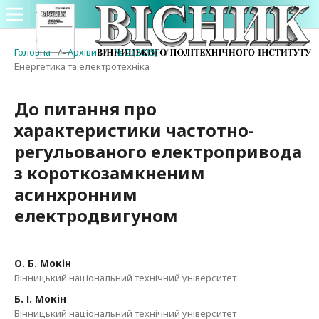
Головна
/
Архіви
/
№ 2 (2015)
/
Енергетика та електротехніка
До питання про
характеристики частотно-
регульованого електропривода
з короткозамкненим
асинхронним
електродвигуном
О. Б. Мокін
Вінницький національний технічний університет
Б. І. Мокін
Вінницький національний технічний університет