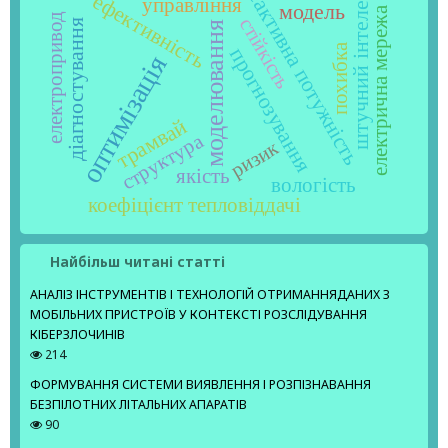
реактивна потужність
штучний інтелект
ефективність
управління
модель
електрична мережа
електропривод
стійкість
діагностування
моделювання
похибка
прогнозування
оптимізація
трамвай
структура
ризик
якість
вологість
коефіцієнт тепловіддачі
Найбільш читані статті
АНАЛІЗ ІНСТРУМЕНТІВ І ТЕХНОЛОГІЙ ОТРИМАННЯДАНИХ З
МОБІЛЬНИХ ПРИСТРОЇВ У КОНТЕКСТІ РОЗСЛІДУВАННЯ
КІБЕРЗЛОЧИНІВ
214
ФОРМУВАННЯ СИСТЕМИ ВИЯВЛЕННЯ І РОЗПІЗНАВАННЯ
БЕЗПІЛОТНИХ ЛІТАЛЬНИХ АПАРАТІВ
90