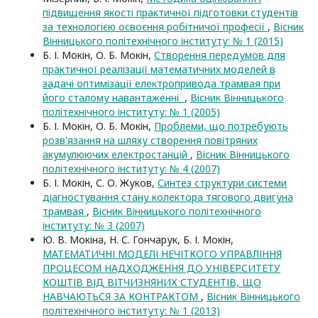
підвищення якості практичної підготовки студентів
за технологією освоєння робітничої професії
,
Вісник
Вінницького політехнічного інституту: № 1 (2015)
Б. І. Мокін, О. Б. Мокін,
Створення передумов для
практичної реалізації математичних моделей в
задачі оптимізації електропривода трамвая при
його сталому навантаженні
,
Вісник Вінницького
політехнічного інституту: № 1 (2005)
Б. І. Мокін, О. Б. Мокін,
Проблеми, що потребують
розв'язання на шляху створення повітряних
акумулюючих електростанцій
,
Вісник Вінницького
політехнічного інституту: № 4 (2007)
Б. І. Мокін, С. О. Жуков,
Синтез структури системи
діагностування стану колектора тягового двигуна
трамвая
,
Вісник Вінницького політехнічного
інституту: № 3 (2007)
Ю. В. Мокіна, Н. С. Гончарук, Б. І. Мокін,
МАТЕМАТИЧНІ МОДЕЛІ НЕЧІТКОГО УПРАВЛІННЯ
ПРОЦЕСОМ НАДХОДЖЕННЯ ДО УНІВЕРСИТЕТУ
КОШТІВ ВІД ВІТЧИЗНЯНИХ СТУДЕНТІВ, ЩО
НАВЧАЮТЬСЯ ЗА КОНТРАКТОМ
,
Вісник Вінницького
політехнічного інституту: № 1 (2013)