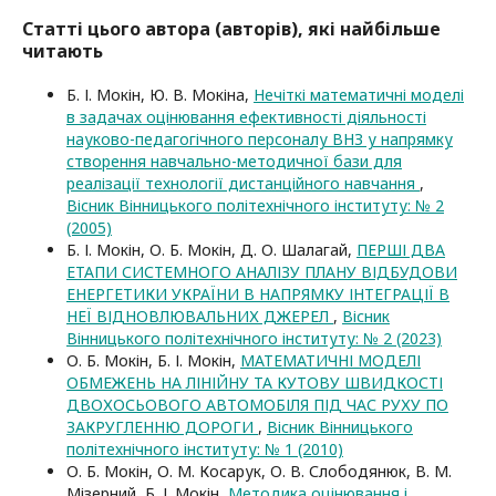
Статті цього автора (авторів), які найбільше
читають
Б. І. Мокін, Ю. В. Мокіна,
Нечіткі математичні моделі
в задачах оцінювання ефективності діяльності
науково-педагогічного персоналу ВНЗ у напрямку
створення навчально-методичної бази для
реалізації технології дистанційного навчання
,
Вісник Вінницького політехнічного інституту: № 2
(2005)
Б. І. Мокін, О. Б. Мокін, Д. О. Шалагай,
ПЕРШІ ДВА
ЕТАПИ СИСТЕМНОГО АНАЛІЗУ ПЛАНУ ВІДБУДОВИ
ЕНЕРГЕТИКИ УКРАЇНИ В НАПРЯМКУ ІНТЕГРАЦІЇ В
НЕЇ ВІДНОВЛЮВАЛЬНИХ ДЖЕРЕЛ
,
Вісник
Вінницького політехнічного інституту: № 2 (2023)
О. Б. Мокін, Б. І. Мокін,
МАТЕМАТИЧНІ МОДЕЛІ
ОБМЕЖЕНЬ НА ЛІНІЙНУ ТА КУТОВУ ШВИДКОСТІ
ДВОХОСЬОВОГО АВТОМОБІЛЯ ПІД ЧАС РУХУ ПО
ЗАКРУГЛЕННЮ ДОРОГИ
,
Вісник Вінницького
політехнічного інституту: № 1 (2010)
О. Б. Мокін, О. М. Косарук, О. В. Слободянюк, В. М.
Мізерний, Б. І. Мокін,
Методика оцінювання і