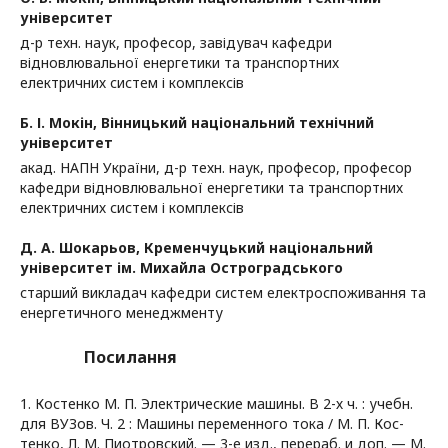
університет
д-р техн. наук, професор, завідувач кафедри
відновлювальної енергетики та транспортних
електричних систем і комплексів
Б. І. Мокін,
Вінницький національний технічний
університет
акад. НАПН України, д-р техн. наук, професор, професор
кафедри відновлювальної енергетики та транспортних
електричних систем і комплексів
Д. А. Шокарьов,
Кременчуцький національний
університет ім. Михайла Остроградського
старший викладач кафедри систем електроспоживання та
енергетичного менеджменту
Посилання
1. Костенко М. П. Электрические машины. В 2-х ч. : учебн.
для ВУЗов. Ч. 2 : Машины переменного тока / М. П. Кос-
тенко, Л. М. Пиотровский. — 3-е изд., перераб. и доп. — М.