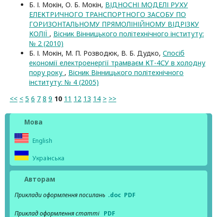
Б. І. Мокін, О. Б. Мокін,
ВІДНОСНІ МОДЕЛІ РУХУ
ЕЛЕКТРИЧНОГО ТРАНСПОРТНОГО ЗАСОБУ ПО
ГОРИЗОНТАЛЬНОМУ ПРЯМОЛІНІЙНОМУ ВІДРІЗКУ
КОЛІЇ
,
Вісник Вінницького політехнічного інституту:
№ 2 (2010)
Б. І. Мокін, М. П. Розводюк, В. Б. Дудко,
Спосіб
економії електроенергії трамваєм КТ-4СУ в холодну
пору року
,
Вісник Вінницького політехнічного
інституту: № 4 (2005)
<<
<
5
6
7
8
9
10
11
12
13
14
>
>>
Мова
English
Українська
Авторам
Приклади оформлення посилань
.doc
PDF
Приклад оформлення статті
PDF