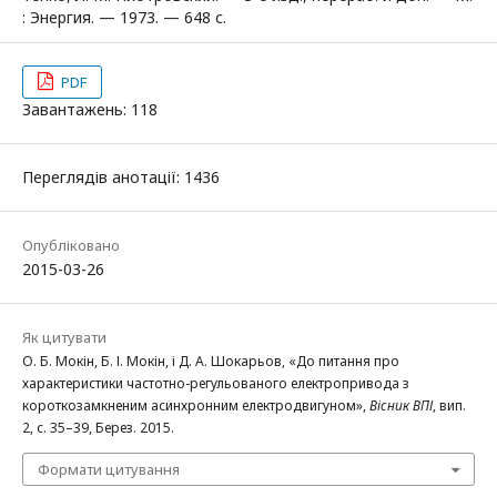
: Энергия. — 1973. — 648 с.
PDF
Завантажень: 118
Переглядів анотації: 1436
Опубліковано
2015-03-26
Як цитувати
О. Б. Мокін, Б. І. Мокін, і Д. А. Шокарьов, «До питання про
характеристики частотно-регульованого електропривода з
короткозамкненим асинхронним електродвигуном»,
Вісник ВПІ
, вип.
2, с. 35–39, Берез. 2015.
Формати цитування