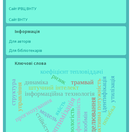
Сайт ІРВЦ ВНТУ
Сайт ВНТУ
Інформація
Для авторів
Для бібліотекарів
Ключові слова
коефіцієнт тепловіддачі
ризик
утилізація
ідентифікація
трамвай
реактивна потужність
структура
динаміка
управління
штучний інтелект
інформаційна технологія
оптимізація
прогнозування
моделювання
ефективність
якість
похибка
модель
вологість
стійкість
теплообмін