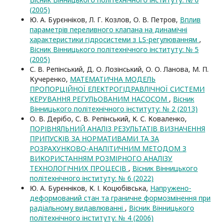
(2005)
Ю. А. Бурєнніков, Л. Г. Козлов, О. В. Петров,
Вплив
параметрів переливного клапана на динамічні
характеристики гідросистеми з LS-регулюванням
,
Вісник Вінницького політехнічного інституту: № 5
(2005)
С. В. Репінський, Д. О. Лозінський, О. О. Ланова, М. П.
Кучеренко,
МАТЕМАТИЧНА МОДЕЛЬ
ПРОПОРЦІЙНОЇ ЕЛЕКТРОГІДРАВЛІЧНОЇ СИСТЕМИ
КЕРУВАННЯ РЕГУЛЬОВАНИМ НАСОСОМ
,
Вісник
Вінницького політехнічного інституту: № 2 (2013)
О. В. Дерібо, С. В. Репінський, К. С. Коваленко,
ПОРІВНЯЛЬНИЙ АНАЛІЗ РЕЗУЛЬТАТІВ ВИЗНАЧЕННЯ
ПРИПУСКІВ ЗА НОРМАТИВАМИ ТА ЗА
РОЗРАХУНКОВО-АНАЛІТИЧНИМ МЕТОДОМ З
ВИКОРИСТАННЯМ РОЗМІРНОГО АНАЛІЗУ
ТЕХНОЛОГІЧНИХ ПРОЦЕСІВ
,
Вісник Вінницького
політехнічного інституту: № 6 (2022)
Ю. А. Бурєнніков, К. І. Коцюбівська,
Напружено-
деформований стан та граничне формозмінення при
радіальному видавлюванні
,
Вісник Вінницького
політехнічного інституту: № 4 (2006)