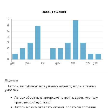
Завантаження
Ліцензія
Автори, які публікуються у цьому журналі, згодні з такими
умовами:
Автори зберігають авторське право і надають журналу
право першої публі­кації.
Автори можуть укладати окремі, додат­кові договірні