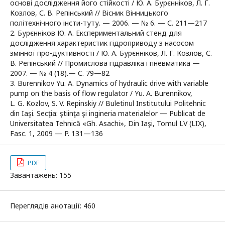
основі дослідження його стійкості / Ю. А. Бурєнніков, Л. Г.
Козлов, С. В. Репінський // Вісник Вінницького
політехнічного інсти-туту. — 2006. — № 6. — С. 211—217
2. Бурєнніков Ю. А. Експериментальний стенд для
дослідження характеристик гідроприводу з насосом
змінної про-дуктивності / Ю. А. Бурєнніков, Л. Г. Козлов, С.
В. Репінський // Промислова гідравліка і пневматика —
2007. — № 4 (18).— С. 79—82
3. Burennikov Yu. A. Dynamics of hydraulic drive with variable
pump on the basis of flow regulator / Yu. A. Burennikov,
L. G. Kozlov, S. V. Repinskiy // Buletinul Institutului Politehnic
din Iaşi. Secţia: ştiinţa şi ingineria materialelor — Publicat de
Universitatea Tehnică «Gh. Asachi», Din Iaşi, Tomul LV (LIX),
Fasc. 1, 2009 — P. 131—136
PDF
Завантажень: 155
Переглядів анотації: 460