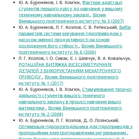
Ю. А. Бурєнніков, І. В. Хом'юк,
Фактори адаптації
студентів першого курсу до навчання у вищому
технічному навчальному закладі
,
Вісник
Вінницького політехнічного інституту: № 3 (2007)
Ю. А. Бурєнніков, Л. Г. Козлов, С. В. Репінський,
Вибір
параметрів системи керування гідроприводом з
насосом змінної продуктивності на основі
дослідження його стійкості
,
Вісник Вінницького
політехнічного інституту: № 6 (2006)
Л. Г. Козлов, І. О. Сивак, Є. І. Шевчук, В. А. Ковальчук,
РОТАЦІЙНА ВИТЯЖКА ВІСЕСИМЕТРИЧНИХ
ДЕТАЛЕЙ З ВИКОРИСТАННЯМ МЕХАТРОННОГО
ПРИВОДУ
,
Вісник Вінницького політехнічного
інституту: № 1 (2017)
Ю. А. Бурєнніков, І. В. Хом'юк,
Стимулювання творчої
діяльності студентів вищого технічного
навчального закладу в процесі навчання вищої
математики
,
Вісник Вінницького політехнічного
інституту: № 2 (2008)
Ю. А. Бурєнніков, Л. Г. Козлов, Д. О. Лозінський,
Оптимізація гідророзподільника для гідроприводів з
пропорційним електрогідравлічним регулюванням
,
Вісник Вінницького політехнічного інституту: № 6