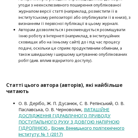
угоди з неексклюзив­ного поширення опублікованої
журналом версії статті (наприклад, розмістити її в
інститутському репозиторії або опубліку­вати її в книзі), з
визнанням її первісної публікації в цьому журналі.
Авторам дозволяється і рекомендується розміщувати
їхню роботу в Інтернеті (наприклад, в інституційних
сховищах або на їхньому сайті) до і під час процесу
подачі, оскільки це сприяє продуктивним обмінам, а
також швидшому і ширшому цитуванню опубліко­ва­них
робіт (див. вплив відкритого доступу).
Статті цього автора (авторів), які найбільше
читають
О. В. Дерібо, Ж. П. Дусанюк, С. В. Репінський, О. В.
Паславська, О. В. Черноволик,
ІМІТАЦІЙНЕ
ДОСЛІДЖЕННЯ ГІДРАВЛІЧНОГО ПРИВОДУ
ПОСТУПАЛЬНОГО РУХУ З ДОВГОЮ НАПІРНОЮ
ГІДРОЛІНІЄЮ
,
Вісник Вінницького політехнічного
інституту: № 1 (2017)