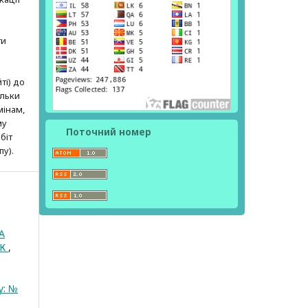
ти
ті) до
ільки
мінам,
му
Поточний номер
біт
пу).
А
ОК
,
у: №