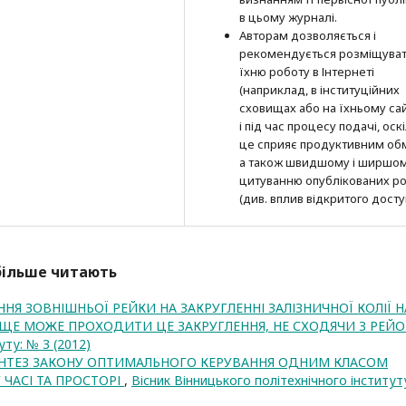
в цьому журналі.
Авторам дозволяється і
рекомендується розміщува
їхню роботу в Інтернеті
(наприклад, в інституційних
сховищах або на їхньому сай
і під час процесу подачі, оск
це сприяє продуктивним об
а також швидшому і ширшо
цитуванню опубліко­ва­них ро
(див. вплив відкритого досту
йбільше читають
Я ЗОВНІШНЬОЇ РЕЙКИ НА ЗАКРУГЛЕННІ ЗАЛІЗНИЧНОЇ КОЛІЇ Н
 ЩЕ МОЖЕ ПРОХОДИТИ ЦЕ ЗАКРУГЛЕННЯ, НЕ СХОДЯЧИ З РЕЙ
уту: № 3 (2012)
НТЕЗ ЗАКОНУ ОПТИМАЛЬНОГО КЕРУВАННЯ ОДНИМ КЛАСОМ
 ЧАСІ ТА ПРОСТОРІ
,
Вісник Вінницького політехнічного інститут