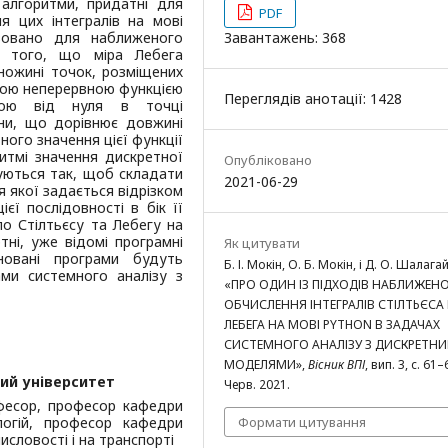
 алгоритми, придатні для
PDF
 цих інтегралів на мові
езовано для наближеного
Завантажень: 368
я того, що міра Лебега
множині точок, розміщених
нною неперервною функцією
Переглядів анотації: 1428
ючою від нуля в точці
ини, що дорівнює довжині
ьного значення цієї функції
итмі значення дискретної
Опубліковано
вуються так, щоб складати
2021-06-29
я якої задається відрізком
ієї послідовності в бік її
по Стілтьєсу та Лебегу на
тні, уже відомі програмні
Як цитувати
новані програми будуть
Б. І. Мокін, О. Б. Мокін, і Д. О. Шалагай
ми системного аналізу з
«ПРО ОДИН ІЗ ПІДХОДІВ НАБЛИЖЕН
ОБЧИСЛЕННЯ ІНТЕГРАЛІВ СТІЛТЬЄСА 
ЛЕБЕГА НА МОВІ PYTHON В ЗАДАЧАХ
СИСТЕМНОГО АНАЛІЗУ З ДИСКРЕТН
МОДЕЛЯМИ»,
Вісник ВПІ
, вип. 3, с. 61–
ий університет
Черв. 2021.
офесор, професор кафедри
логій, професор кафедри
Формати цитування
словості і на транспорті