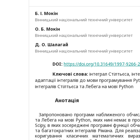
Б. І. Мокін
Вінницький національний технічний університет
О. Б. Мокін
Вінницький національний технічний університет
Д. О. Шалагай
Вінницький національний технічний університет
DOI:
https://doi.org/10.31649/1997-9266-
Ключові слова:
інтеграл Стілтьєса, ін
адаптації інтегралів до мови програмування Py
інтегралів Стілтьєса та Лебега на мові Python
Анотація
Запропоновано програми наближеного обчисле
та Лебега на мові Python, яких нині немає в п
Scipy, в яких зосереджені програмні функції о
та багатократних інтегралів Рімана. Для реаліз
коригування класичних математичних вираз