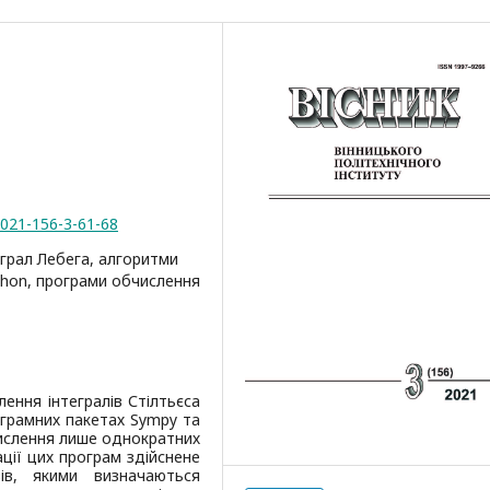
2021-156-3-61-68
теграл Лебега, алгоритми
thon, програми обчислення
ння інтегралів Стілтьєса
рограмних пакетах Sympy та
бчислення лише однократних
ації цих програм здійснене
ів, якими визначаються