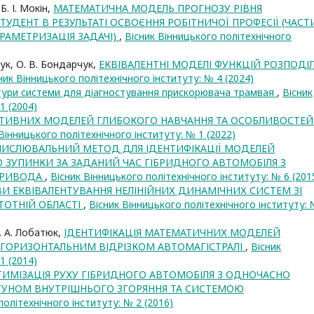
Б. І. Мокін,
МАТЕМАТИЧНА МОДЕЛЬ ПРОГНОЗУ РІВНЯ
ТУДЕНТ В РЕЗУЛЬТАТІ ОСВОЄННЯ РОБІТНИЧОЇ ПРОФЕСІЇ (ЧАСТ
АРАМЕТРИЗАЦІЯ ЗАДАЧІ)
,
Вісник Вінницького політехнічного
чук, О. В. Бондарчук,
ЕКВІВАЛЕНТНІ МОДЕЛІ ФУНКЦІЙ РОЗПОДІ
ник Вінницького політехнічного інституту: № 4 (2024)
тури системи для діагностування прискорювача трамвая
,
Вісник
1 (2004)
РАТИВНИХ МОДЕЛЕЙ ГЛИБОКОГО НАВЧАННЯ ТА ОСОБЛИВОСТЕЙ 
Вінницького політехнічного інституту: № 1 (2022)
ЧИСЛЮВАЛЬНИЙ МЕТОД ДЛЯ ІДЕНТИФІКАЦІЇ МОДЕЛЕЙ
 ЗУПИНКИ ЗА ЗАДАНИЙ ЧАС ГІБРИДНОГО АВТОМОБІЛЯ З
ПРИВОДА
,
Вісник Вінницького політехнічного інституту: № 6 (201
И ЕКВІВАЛЕНТУВАННЯ НЕЛІНІЙНИХ ДИНАМІЧНИХ СИСТЕМ ЗІ
ТОТНІЙ ОБЛАСТІ
,
Вісник Вінницького політехнічного інституту: 
В. А. Лобатюк,
ІДЕНТИФІКАЦІЯ МАТЕМАТИЧНИХ МОДЕЛЕЙ
 ГОРИЗОНТАЛЬНИМ ВІДРІЗКОМ АВТОМАГІСТРАЛІ
,
Вісник
1 (2014)
ИМІЗАЦІЯ РУХУ ГІБРИДНОГО АВТОМОБІЛЯ З ОДНОЧАСНО
УНОМ ВНУТРІШНЬОГО ЗГОРЯННЯ ТА СИСТЕМОЮ
політехнічного інституту: № 2 (2016)