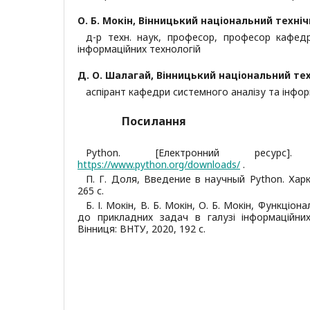
О. Б. Мокін,
Вінницький національний техніч
д-р техн. наук, професор, професор кафед
інформаційних технологій
Д. О. Шалагай,
Вінницький національний тех
аспірант кафедри системного аналізу та інфор
Посилання
Python. [Електронний ресурс]
https://www.python.org/downloads/
.
П. Г. Доля, Введение в научный Python. Харкі
265 с.
Б. І. Мокін, В. Б. Мокін, О. Б. Мокін, Функціо
до прикладних задач в галузі інформаційних 
Вінниця: ВНТУ, 2020, 192 с.