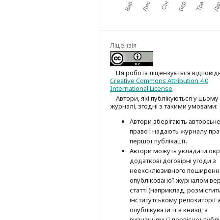
Ліцензія
Ця робота ліцензується відповід
Creative Commons Attribution 4.0
International License
.
Автори, які публікуються у цьому
журналі, згодні з такими умовами:
Автори зберігають авторськ
право і надають журналу пр
першої публі­кації.
Автори можуть укладати окр
додат­кові договірні угоди з
неексклюзив­ного поширенн
опублікованої журналом вер
статті (наприклад, розмістити
інститутському репозиторії 
опубліку­вати її в книзі), з
визнанням її первісної публі