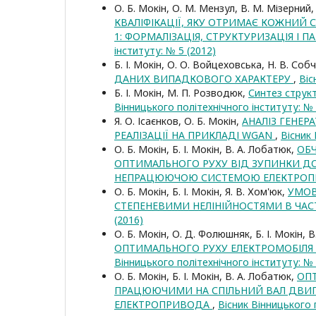
О. Б. Мокін, О. М. Мензул, В. М. Мізерний, 
КВАЛІФІКАЦІЇ, ЯКУ ОТРИМАЄ КОЖНИЙ С
1: ФОРМАЛІЗАЦІЯ, СТРУКТУРИЗАЦІЯ І П
інституту: № 5 (2012)
Б. І. Мокін, О. О. Войцеховська, Н. В. Соб
ДАНИХ ВИПАДКОВОГО ХАРАКТЕРУ
,
Віс
Б. І. Мокін, М. П. Розводюк,
Синтез струк
Вінницького політехнічного інституту: № 
Я. О. Ісаєнков, О. Б. Мокін,
АНАЛІЗ ГЕНЕ
РЕАЛІЗАЦІЇ НА ПРИКЛАДІ WGAN
,
Вісник 
О. Б. Мокін, Б. І. Мокін, В. А. Лобатюк,
ОБ
ОПТИМАЛЬНОГО РУХУ ВІД ЗУПИНКИ ДО
НЕПРАЦЮЮЧОЮ СИСТЕМОЮ ЕЛЕКТРО
О. Б. Мокін, Б. І. Мокін, Я. В. Хом'юк,
УМОВ
СТЕПЕНЕВИМИ НЕЛІНІЙНОСТЯМИ В ЧАС
(2016)
О. Б. Мокін, О. Д. Фолюшняк, Б. І. Мокін, 
ОПТИМАЛЬНОГО РУХУ ЕЛЕКТРОМОБІЛЯ
Вінницького політехнічного інституту: № 
О. Б. Мокін, Б. І. Мокін, В. А. Лобатюк,
ОПТ
ПРАЦЮЮЧИМИ НА СПІЛЬНИЙ ВАЛ ДВИГ
ЕЛЕКТРОПРИВОДА
,
Вісник Вінницького 