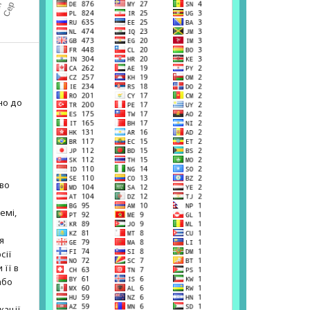
но до
е
аво
емі,
я
сії
 її в
або
кації