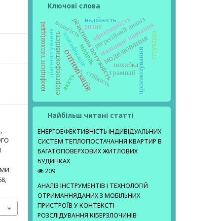
Ключові слова
ефективність
регресійний аналіз
надійність
реактивна потужність
вологість
машинне навчання
коефіцієнт тепловіддачі
ризик
діагностування
структура
класифікація
енергоефективність
моделювання
модель
прогнозування
оптимізація
похибка
трамвай
стійкість
якість
Найбільш читані статті
,
ЕНЕРГОЕФЕКТИВНІСТЬ ІНДИВІДУАЛЬНИХ
ОГО
СИСТЕМ ТЕПЛОПОСТАЧАННЯ КВАРТИР В
І
БАГАТОПОВЕРХОВИХ ЖИТЛОВИХ
БУДИНКАХ
ИМИ
209
68,
АНАЛІЗ ІНСТРУМЕНТІВ І ТЕХНОЛОГІЙ
ОТРИМАННЯДАНИХ З МОБІЛЬНИХ
ПРИСТРОЇВ У КОНТЕКСТІ
РОЗСЛІДУВАННЯ КІБЕРЗЛОЧИНІВ