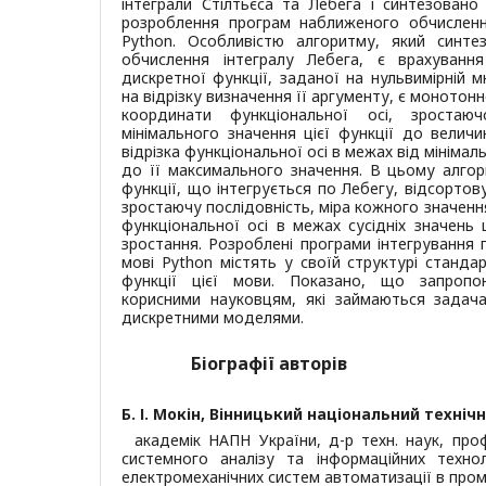
інтеграли Стілтьєса та Лебега і синтезовано
розроблення програм наближеного обчислення
Python. Особливістю алгоритму, який синт
обчислення інтегралу Лебега, є врахуванн
дискретної функції, заданої на нульвимірній 
на відрізку визначення її аргументу, є моното
координати функціональної осі, зроста
мінімального значення цієї функції до велич
відрізка функціональної осі в межах від мінімал
до її максимального значення. В цьому алгор
функції, що інтегрується по Лебегу, відсорто
зростаючу послідовність, міра кожного значенн
функціональної осі в межах сусідніх значень ц
зростання. Розроблені програми інтегрування 
мові Python містять у своїй структурі стандар
функції цієї мови. Показано, що запропо
корисними науковцям, які займаються задача
дискретними моделями.
Біографії авторів
Б. І. Мокін,
Вінницький національний технічн
академік НАПН України, д-р техн. наук, пр
системного аналізу та інформаційних техно
електромеханічних систем автоматизації в проми