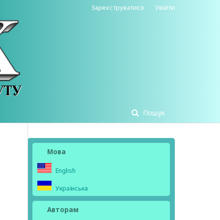
Зареєструватися
Увійти
Пошук
Мова
English
Українська
Авторам