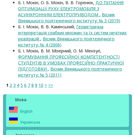
Б. І. Мокін, О. Б. Мокін, В. В. Горенюк,
ДО ПИТАННЯ
ОПТИМІЗАЦІЇ РУХУ ЕЛЕКТРОМОБІЛЯ З
АСИНХРОННИМ ЕЛЕКТРОПРИВОДОМ
,
Вісник
Вінницького політехнічного інституту: № 3 (2019)
Б. І. Мокін, В. В. Камінський,
Геометрична
інтерпретація слабких множин та їх систем нечітких
реалізацій
,
Вісник Вінницького політехнічного
інституту: № 4 (2006)
Б. І. Мокін, В. М. Мізерний, О. М. Мензул,
ФОРМУВАННЯ ПРОФЕСІЙНОЇ КОМПЕТЕНТНОСТІ
СТУДЕНТІВ В УМОВАХ ПРОФЕСІЙНО-ПРАКТИЧНОЇ
ПІДГОТОВКИ
,
Вісник Вінницького політехнічного
інституту: № 5 (2011)
1
2
3
4
5
6
7
8
9
10
>
>>
Мова
English
Українська