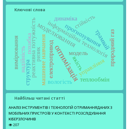
Ключові слова
стійкість
динаміка
реактивна потужність
інформаційна технологія
моделювання
прогнозування
трамвай
природний газ
похибка
машинне навчання
вимірювання
електропривод
оптимізація
надійність
ризик
модель
якість
управління
структура
теплообмін
вологість
Найбільш читані статті
АНАЛІЗ ІНСТРУМЕНТІВ І ТЕХНОЛОГІЙ ОТРИМАННЯДАНИХ З
МОБІЛЬНИХ ПРИСТРОЇВ У КОНТЕКСТІ РОЗСЛІДУВАННЯ
КІБЕРЗЛОЧИНІВ
207