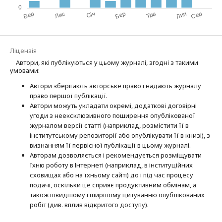
Ліцензія
Автори, які публікуються у цьому журналі, згодні з такими
умовами:
Автори зберігають авторське право і надають журналу
право першої публі­кації.
Автори можуть укладати окремі, додат­кові договірні
угоди з неексклюзив­ного поширення опублікованої
журналом версії статті (наприклад, розмістити її в
інститутському репозиторії або опубліку­вати її в книзі), з
визнанням її первісної публікації в цьому журналі.
Авторам дозволяється і рекомендується розміщувати
їхню роботу в Інтернеті (наприклад, в інституційних
сховищах або на їхньому сайті) до і під час процесу
подачі, оскільки це сприяє продуктивним обмінам, а
також швидшому і ширшому цитуванню опубліко­ва­них
робіт (див. вплив відкритого доступу).