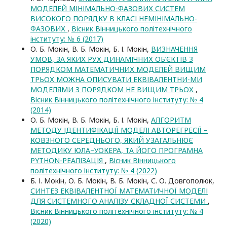
МОДЕЛЕЙ МІНІМАЛЬНО-ФАЗОВИХ СИСТЕМ
ВИСОКОГО ПОРЯДКУ В КЛАСІ НЕМІНІМАЛЬНО-
ФАЗОВИХ
,
Вісник Вінницького політехнічного
інституту: № 6 (2017)
О. Б. Мокін, В. Б. Мокін, Б. І. Мокін,
ВИЗНАЧЕННЯ
УМОВ, ЗА ЯКИХ РУХ ДИНАМІЧНИХ ОБ’ЄКТІВ З
ПОРЯДКОМ МАТЕМАТИЧНИХ МОДЕЛЕЙ ВИЩИМ
ТРЬОХ МОЖНА ОПИСУВАТИ ЕКВІВАЛЕНТНИ-МИ
МОДЕЛЯМИ З ПОРЯДКОМ НЕ ВИЩИМ ТРЬОХ
,
Вісник Вінницького політехнічного інституту: № 4
(2014)
О. Б. Мокін, В. Б. Мокін, Б. І. Мокін,
АЛГОРИТМ
МЕТОДУ ІДЕНТИФІКАЦІЇ МОДЕЛІ АВТОРЕГРЕСІЇ –
КОВЗНОГО СЕРЕДНЬОГО, ЯКИЙ УЗАГАЛЬНЮЄ
МЕТОДИКУ ЮЛА–УОКЕРА, ТА ЙОГО ПРОГРАМНА
PYTHON-РЕАЛІЗАЦІЯ
,
Вісник Вінницького
політехнічного інституту: № 4 (2022)
Б. І. Мокін, О. Б. Мокін, В. Б. Мокін, С. О. Довгополюк,
СИНТЕЗ ЕКВІВАЛЕНТНОЇ МАТЕМАТИЧНОЇ МОДЕЛІ
ДЛЯ СИСТЕМНОГО АНАЛІЗУ СКЛАДНОЇ СИСТЕМИ
,
Вісник Вінницького політехнічного інституту: № 4
(2020)