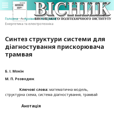
Головна
/
Архіви
/
№ 1 (2004)
/
Енергетика та електротехніка
Синтез структури системи для
діагностування прискорювача
трамвая
Б. І. Мокін
М. П. Розводюк
Ключові слова:
математична модель,
структурна схема, система діагностування, трамвай
Анотація