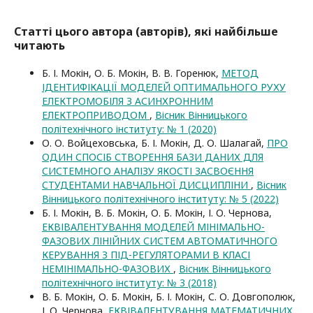
Статті цього автора (авторів), які найбільше
читають
Б. І. Мокін, О. Б. Мокін, В. В. Горенюк,
МЕТОД
ІДЕНТИФІКАЦІЇ МОДЕЛЕЙ ОПТИМАЛЬНОГО РУХУ
ЕЛЕКТРОМОБІЛЯ З АСИНХРОННИМ
ЕЛЕКТРОПРИВОДОМ
,
Вісник Вінницького
політехнічного інституту: № 1 (2020)
О. О. Войцеховська, Б. І. Мокін, Д. О. Шалагай,
ПРО
ОДИН СПОСІБ СТВОРЕННЯ БАЗИ ДАНИХ ДЛЯ
СИСТЕМНОГО АНАЛІЗУ ЯКОСТІ ЗАСВОЄННЯ
СТУДЕНТАМИ НАВЧАЛЬНОЇ ДИСЦИПЛІНИ
,
Вісник
Вінницького політехнічного інституту: № 5 (2022)
Б. І. Мокін, В. Б. Мокін, О. Б. Мокін, І. О. Чернова,
ЕКВІВАЛЕНТУВАННЯ МОДЕЛЕЙ МІНІМАЛЬНО-
ФАЗОВИХ ЛІНІЙНИХ СИСТЕМ АВТОМАТИЧНОГО
КЕРУВАННЯ З ПІД-РЕГУЛЯТОРАМИ В КЛАСІ
НЕМІНІМАЛЬНО-ФАЗОВИХ
,
Вісник Вінницького
політехнічного інституту: № 3 (2018)
В. Б. Мокін, О. Б. Мокін, Б. І. Мокін, С. О. Довгополюк,
І. О. Чернова,
ЕКВІВАЛЕНТУВАННЯ МАТЕМАТИЧНИХ