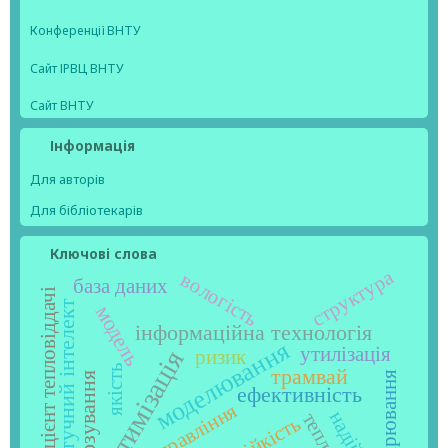
Конференції ВНТУ
Сайт ІРВЦ ВНТУ
Сайт ВНТУ
Інформація
Для авторів
Для бібліотекарів
Ключові слова
структура
вологість
база даних
коефіцієнт тепловіддачі
штучний інтелект
модель
інформаційна технологія
моделювання
утилізація
ризик
оптимізація
якість
трамвай
вимірювання
прогнозування
ефективність
управління
стійкість