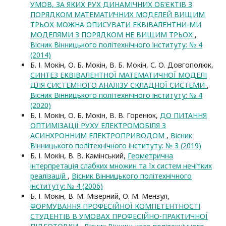
УМОВ, ЗА ЯКИХ РУХ ДИНАМІЧНИХ ОБ’ЄКТІВ З
ПОРЯДКОМ МАТЕМАТИЧНИХ МОДЕЛЕЙ ВИЩИМ
ТРЬОХ МОЖНА ОПИСУВАТИ ЕКВІВАЛЕНТНИ-МИ
МОДЕЛЯМИ З ПОРЯДКОМ НЕ ВИЩИМ ТРЬОХ
,
Вісник Вінницького політехнічного інституту: № 4
(2014)
Б. І. Мокін, О. Б. Мокін, В. Б. Мокін, С. О. Довгополюк,
СИНТЕЗ ЕКВІВАЛЕНТНОЇ МАТЕМАТИЧНОЇ МОДЕЛІ
ДЛЯ СИСТЕМНОГО АНАЛІЗУ СКЛАДНОЇ СИСТЕМИ
,
Вісник Вінницького політехнічного інституту: № 4
(2020)
Б. І. Мокін, О. Б. Мокін, В. В. Горенюк,
ДО ПИТАННЯ
ОПТИМІЗАЦІЇ РУХУ ЕЛЕКТРОМОБІЛЯ З
АСИНХРОННИМ ЕЛЕКТРОПРИВОДОМ
,
Вісник
Вінницького політехнічного інституту: № 3 (2019)
Б. І. Мокін, В. В. Камінський,
Геометрична
інтерпретація слабких множин та їх систем нечітких
реалізацій
,
Вісник Вінницького політехнічного
інституту: № 4 (2006)
Б. І. Мокін, В. М. Мізерний, О. М. Мензул,
ФОРМУВАННЯ ПРОФЕСІЙНОЇ КОМПЕТЕНТНОСТІ
СТУДЕНТІВ В УМОВАХ ПРОФЕСІЙНО-ПРАКТИЧНОЇ