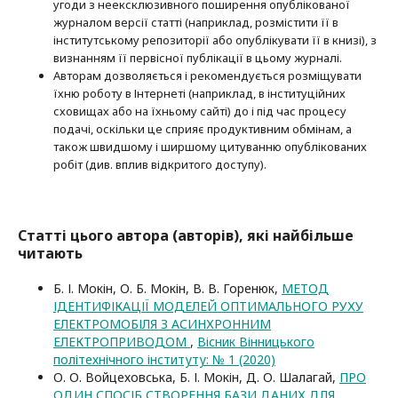
угоди з неексклюзив­ного поширення опублікованої
журналом версії статті (наприклад, розмістити її в
інститутському репозиторії або опубліку­вати її в книзі), з
визнанням її первісної публікації в цьому журналі.
Авторам дозволяється і рекомендується розміщувати
їхню роботу в Інтернеті (наприклад, в інституційних
сховищах або на їхньому сайті) до і під час процесу
подачі, оскільки це сприяє продуктивним обмінам, а
також швидшому і ширшому цитуванню опубліко­ва­них
робіт (див. вплив відкритого доступу).
Статті цього автора (авторів), які найбільше
читають
Б. І. Мокін, О. Б. Мокін, В. В. Горенюк,
МЕТОД
ІДЕНТИФІКАЦІЇ МОДЕЛЕЙ ОПТИМАЛЬНОГО РУХУ
ЕЛЕКТРОМОБІЛЯ З АСИНХРОННИМ
ЕЛЕКТРОПРИВОДОМ
,
Вісник Вінницького
політехнічного інституту: № 1 (2020)
О. О. Войцеховська, Б. І. Мокін, Д. О. Шалагай,
ПРО
ОДИН СПОСІБ СТВОРЕННЯ БАЗИ ДАНИХ ДЛЯ