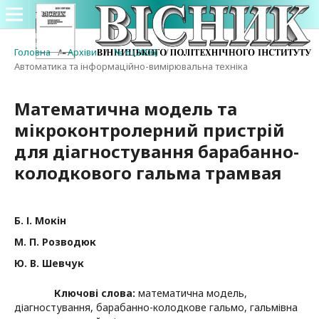
Головна
/
Архіви
/
№ 6 (2006)
/
Автоматика та інформаційно-вимірювальна техніка
Математична модель та
мікроконтролерний пристрій
для діагностування барабанно-
колодкового гальма трамвая
Б. І. Мокін
М. П. Розводюк
Ю. В. Шевчук
Ключові слова:
математична модель,
діагностування, барабанно-колодкове гальмо, гальмівна