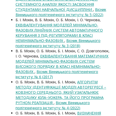
СИСТЕМНОГО АНАЛІЗУ ЯКОСТІ ЗАСВОЄННЯ
СТУДЕНТАМИ НАВЧАЛЬНОЇ ДИСЦИПЛІНИ
,
Вісник
Вінницького політехнічного інституту: № 5 (2022)
Б. І. Мокін, В. Б. Мокін, О. Б. Мокін, І. О. Чернова,
ЕКВІВАЛЕНТУВАННЯ МОДЕЛЕЙ МІНІМАЛЬНО-
ФАЗОВИХ ЛІНІЙНИХ СИСТЕМ АВТОМАТИЧНОГО
КЕРУВАННЯ З ПІД-РЕГУЛЯТОРАМИ В КЛАСІ
НЕМІНІМАЛЬНО-ФАЗОВИХ
,
Вісник Вінницького
політехнічного інституту: № 3 (2018)
В. Б. Мокін, О. Б. Мокін, Б. І. Мокін, С. О. Довгополюк,
І. О. Чернова,
ЕКВІВАЛЕНТУВАННЯ МАТЕМАТИЧНИХ
МОДЕЛЕЙ МІНІМАЛЬНО-ФАЗОВИХ СИСТЕМ
ВИСОКОГО ПОРЯДКУ В КЛАСІ НЕМІНІМАЛЬНО-
ФАЗОВИХ
,
Вісник Вінницького політехнічного
інституту: № 6 (2017)
О. Б. Мокін, В. Б. Мокін, Б. І. Мокін,
АЛГОРИТМ
МЕТОДУ ІДЕНТИФІКАЦІЇ МОДЕЛІ АВТОРЕГРЕСІЇ –
КОВЗНОГО СЕРЕДНЬОГО, ЯКИЙ УЗАГАЛЬНЮЄ
МЕТОДИКУ ЮЛА–УОКЕРА, ТА ЙОГО ПРОГРАМНА
PYTHON-РЕАЛІЗАЦІЯ
,
Вісник Вінницького
політехнічного інституту: № 4 (2022)
О. Б. Мокін, В. Б. Мокін, Б. І. Мокін,
ВИЗНАЧЕННЯ