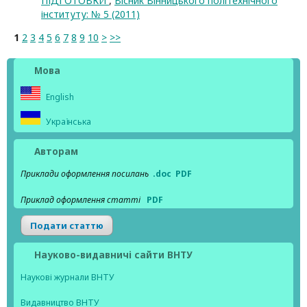
ПІДГОТОВКИ
,
Вісник Вінницького політехнічного
інституту: № 5 (2011)
1
2
3
4
5
6
7
8
9
10
>
>>
Мова
English
Українська
Авторам
Приклади оформлення посилань
.doc
PDF
Приклад оформлення статті
PDF
Подати статтю
Науково-видавничі сайти ВНТУ
Наукові журнали ВНТУ
Видавництво ВНТУ