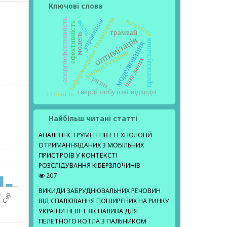
Ключові слова
інформаційна технологія
вологість
енергоефективність
управління
якість
ефективність
трамвай
модель
оптимізація
прогнозування
моделювання
діагностування
база даних
ризик
тверді побутові відходи
стійкість
Найбільш читані статті
АНАЛІЗ ІНСТРУМЕНТІВ І ТЕХНОЛОГІЙ
ОТРИМАННЯДАНИХ З МОБІЛЬНИХ
ПРИСТРОЇВ У КОНТЕКСТІ
РОЗСЛІДУВАННЯ КІБЕРЗЛОЧИНІВ
207
ВИКИДИ ЗАБРУДНЮВАЛЬНИХ РЕЧОВИН
ВІД СПАЛЮВАННЯ ПОШИРЕНИХ НА РИНКУ
УКРАЇНИ ПЕЛЕТ ЯК ПАЛИВА ДЛЯ
ПЕЛЕТНОГО КОТЛА З ПАЛЬНИКОМ