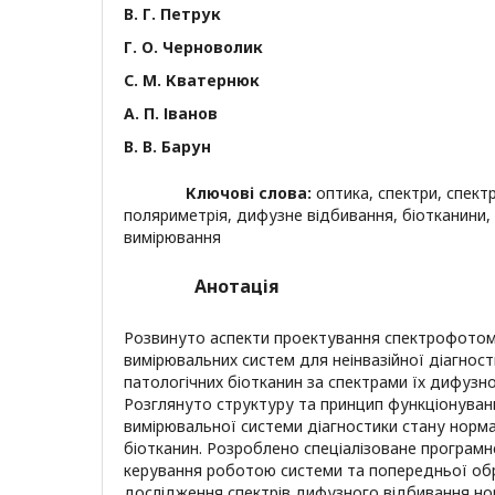
В. Г. Петрук
Г. О. Черноволик
С. М. Кватернюк
А. П. Іванов
В. В. Барун
Ключові слова:
оптика, спектри, спек
поляриметрія, дифузне відбивання, біотканини, 
вимірювання
Анотація
Розвинуто аспекти проектування спектрофотом
вимірювальних систем для неінвазійної діагност
патологічних біотканин за спектрами їх дифузно
Розглянуто структуру та принцип функціонуван
вимірювальної системи діагностики стану норма
біотканин. Розроблено спеціалізоване програм
керування роботою системи та попередньої об
дослідження спектрів дифузного відбивання но