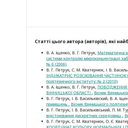
Статті цього автора (авторів), які на
В. А. Іщенко, В. Г. Петрук,
Математична м
системи контролю мікроконцентрації за
№ 6 (2006)
В. Г. Петрук, С. М. Кватернюк, І. В. Василь
ІНДИКАТРИС РОЗСІЮВАННЯ ЧАСТИНО
політехнічного інституту: № 2 (2010)
В. А. Іщенко, В. Г. Петрук,
ПОВОДЖЕННЯ 
ВІННИЦЬКОЇ ОБЛАСТІ
,
Вісник Вінницько
В. Г. Петрук, І. В. Васильківский, В. А. Іще
приміщень
,
Вісник Вінницького політехні
В. Г. Петрук, І. В. Васильківський, П. М. Т
відстоювання дискретних середовищ
,
В
В. Г. Петрук, С. М. Кватернюк, О. Є. Квате
КООРДИНАТ КОЛЬОРУ НОРМАЛЬНИХ І 