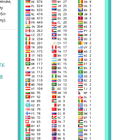
мінам,
му
біт
пу).
ту:
Я