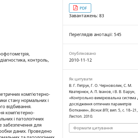
PDF
Завантажень: 83
Переглядів анотації: 545
Опубліковано
трофотометрія,
діагностика, контроль,
2010-11-12
Як цитувати
В. Г. Петрук, Г. О. Черноволик, С. М.
Кватернюк, А. П. Іванов, і В. В. Барун,
етричних комп'ютерно-
«Контрольно-вимірювальна система 
ики стану нормальних і
дослідження оптичних параметрів
го відбивання.
біотканин»,
Вісник ВПІ
, вип. 5, с. 18–21,
ня комп'ютерно-
Листоп. 2010.
льних і патологічних
не забезпечення для
Формати цитування
робки даних. Проведено
рмальних та патологічних