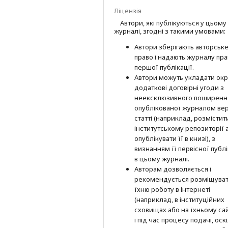
Ліцензія
Автори, які публікуються у цьому
журналі, згодні з такими умовами:
Автори зберігають авторськ
право і надають журналу пр
першої публі­кації.
Автори можуть укладати окр
додат­кові договірні угоди з
неексклюзив­ного поширенн
опублікованої журналом вер
статті (наприклад, розмістити
інститутському репозиторії 
опубліку­вати її в книзі), з
визнанням її первісної публі
в цьому журналі.
Авторам дозволяється і
рекомендується розміщува
їхню роботу в Інтернеті
(наприклад, в інституційних
сховищах або на їхньому сай
і під час процесу подачі, оск