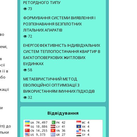
РЕТОРДНОГО ТИПУ
73
ФОРМУВАННЯ СИСТЕМИ ВИЯВЛЕННЯ І
РОЗПІЗНАВАННЯ БЕЗПІЛОТНИХ
е
ЛІТАЛЬНИХ АПАРАТІВ
аво
72
ЕНЕРГОЕФЕКТИВНІСТЬ ІНДИВІДУАЛЬНИХ
емі,
СИСТЕМ ТЕПЛОПОСТАЧАННЯ КВАРТИР В
БАГАТОПОВЕРХОВИХ ЖИТЛОВИХ
я
БУДИНКАХ
сії
58
 її в
або
МЕТАЕВРИСТИЧНИЙ МЕТОД
ЕВОЛЮЦІЙНОЇ ОПТИМІЗАЦІЇ З
кації
ВИКОРИСТАННЯМ ІМУННИХ ПІДХОДІВ
32
ти
Відвідування
ті) до
ільки