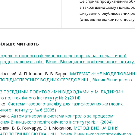
це сприяє продуктивним об
а також швидшому і ширшо
цитуванню опубліко­ва­них ро
(див. вплив відкритого досту
йбільше читають
одель оптичного сферичного перетворювача інтерактивної
брюднювальних газів
,
Вісник Вінницького політехнічного інститу
ківський, А. П. Іванов, В. В. Барун,
МАТЕМАТИЧНЕ МОДЕЛЮВАНН
К ПОЛІДИСПЕРСНИХ ВОДНИХ СЕРЕДОВИЩ
,
Вісник Вінницького
З ТВЕРДИМИ ПОБУТОВИМИ ВІДХОДАМИ У М. ЛАДИЖИН
го політехнічного інституту: № 2 (2014)
нко,
Система газового аналізу для газифікованих житлових
чного інституту: № 6 (2005)
урчик,
Автоматизована система контролю за процесом
існик Вінницького політехнічного інституту: № 1 (2004)
рнюк, В. В. Гончарук, О. І. Моканюк,
МЕТОД ВИЗНАЧЕННЯ
ПАТОЛОГІЧНИХ БІОТКАНИН
,
Вісник Вінницького політехнічного