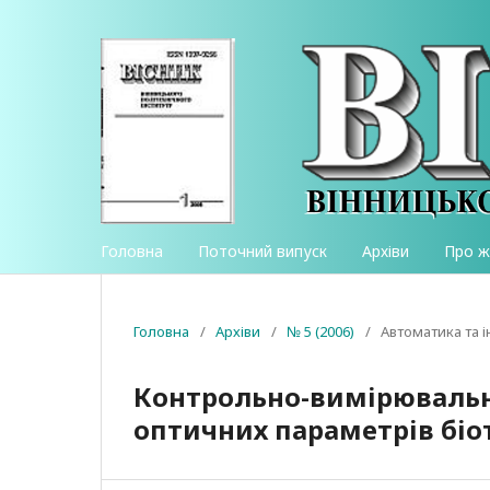
Головна
Поточний випуск
Архіви
Про 
Головна
/
Архіви
/
№ 5 (2006)
/
Автоматика та 
Контрольно-вимірювальн
оптичних параметрів біо