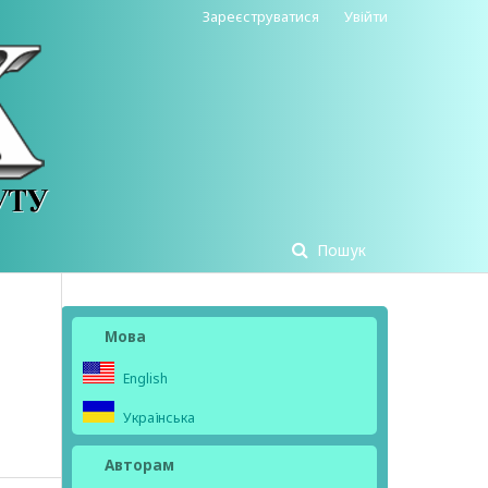
Зареєструватися
Увійти
Пошук
Мова
English
Українська
Авторам