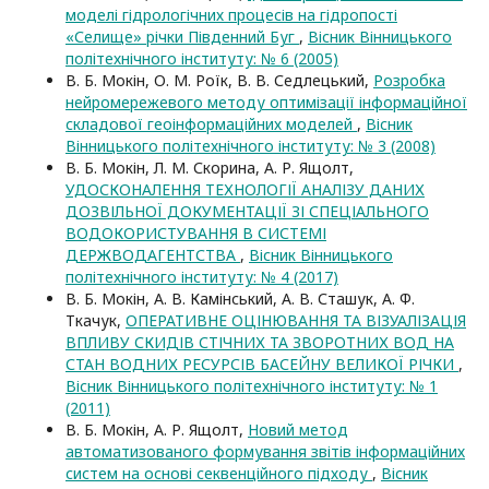
моделі гідрологічних процесів на гідропості
«Селище» річки Південний Буг
,
Вісник Вінницького
політехнічного інституту: № 6 (2005)
В. Б. Мокін, О. М. Роїк, В. В. Седлецький,
Розробка
нейромережевого методу оптимізації інформаційної
складової геоінформаційних моделей
,
Вісник
Вінницького політехнічного інституту: № 3 (2008)
В. Б. Мокін, Л. М. Скорина, А. Р. Ящолт,
УДОСКОНАЛЕННЯ ТЕХНОЛОГІЇ АНАЛІЗУ ДАНИХ
ДОЗВІЛЬНОЇ ДОКУМЕНТАЦІЇ ЗІ СПЕЦІАЛЬНОГО
ВОДОКОРИСТУВАННЯ В СИСТЕМІ
ДЕРЖВОДАГЕНТСТВА
,
Вісник Вінницького
політехнічного інституту: № 4 (2017)
В. Б. Мокін, А. В. Камінський, А. В. Сташук, А. Ф.
Ткачук,
ОПЕРАТИВНЕ ОЦІНЮВАННЯ ТА ВІЗУАЛІЗАЦІЯ
ВПЛИВУ СКИДІВ СТІЧНИХ ТА ЗВОРОТНИХ ВОД НА
СТАН ВОДНИХ РЕСУРСІВ БАСЕЙНУ ВЕЛИКОЇ РІЧКИ
,
Вісник Вінницького політехнічного інституту: № 1
(2011)
В. Б. Мокін, А. Р. Ящолт,
Новий метод
автоматизованого формування звітів інформаційних
систем на основі секвенційного підходу
,
Вісник