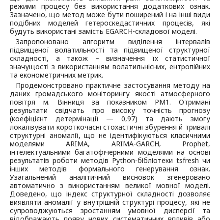
режими процесу без використання додаткових ознак.
Зазначено, що метод може бути поширений і на інші види
подібних моделей гетероскедастичних процесів, які
будуть використані замість EGARCH-складової моделі.
Запропоновано алгоритм виділення інтервалів
підвищеної волатильності та підвищеної структурної
складності, а також – визначення їх статистичної
значущості з використанням волатильнісних, ентропійних
та економетричних метрик.
Продемонстровано практичне застосування методу на
даних громадського моніторингу якості атмосферного
повітря м. Вінниця за показником PM1. Отримані
результати свідчать про високу точність прогнозу
(коефіцієнт детермінації — 0,97) та дають змогу
локалізувати короткочасні стохастичні збурення й тривалі
структурні аномалії, що не ідентифікуються класичними
моделями ARIMA, ARIMA-GARCH, Prophet,
інтелектуальними багатофічерними моделями на основі
результатів роботи методів Python-бібліотеки tsfresh чи
інших методів формального генерування ознак.
Узагальнений аналітичний висновок згенеровано
автоматично з використанням великої мовної моделі.
Доведено, що індекс структурної складності дозволяє
виявляти аномалії у внутрішній структурі процесу, які не
супроводжуються зростанням умовної дисперсії та
відображають появу нових систематичних впливів або