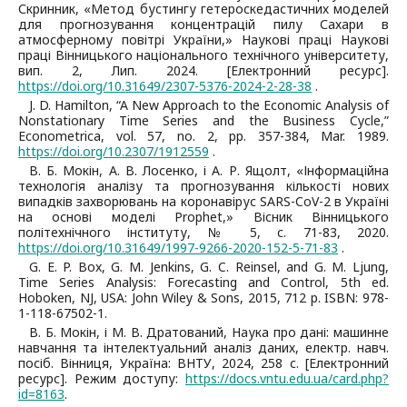
Скринник, «Метод бустингу гетероскедастичних моделей
для прогнозування концентрацій пилу Сахари в
атмосферному повітрі України,» Наукові праці Наукові
праці Вінницького національного технічного університету,
вип. 2, Лип. 2024. [Електронний ресурс].
https://doi.org/10.31649/2307-5376-2024-2-28-38
.
J. D. Hamilton, “A New Approach to the Economic Analysis of
Nonstationary Time Series and the Business Cycle,”
Econometrica, vol. 57, no. 2, pp. 357-384, Mar. 1989.
https://doi.org/10.2307/1912559
.
В. Б. Мокін, А. В. Лосенко, і А. Р. Ящолт, «Інформаційна
технологія аналізу та прогнозування кількості нових
випадків захворювань на коронавірус SARS-CoV-2 в Україні
на основі моделі Prophet,» Вісник Вінницького
політехнічного інституту, № 5, с. 71-83, 2020.
https://doi.org/10.31649/1997-9266-2020-152-5-71-83
.
G. E. P. Box, G. M. Jenkins, G. C. Reinsel, and G. M. Ljung,
Time Series Analysis: Forecasting and Control, 5th ed.
Hoboken, NJ, USA: John Wiley & Sons, 2015, 712 p. ISBN: 978-
1-118-67502-1.
В. Б. Мокін, і М. В. Дратований, Наука про дані: машинне
навчання та інтелектуальний аналіз даних, електр. навч.
посіб. Вінниця, Україна: ВНТУ, 2024, 258 с. [Електронний
ресурс]. Режим доступу:
https://docs.vntu.edu.ua/card.php?
id=8163
.