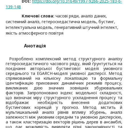
DOI:
https://doi.org/10.31649/1997-9266-2025-183-6-
139-148
Ключові слова:
часові ряди, аналіз даних,
системний аналіз, гетероскедастична модель, бустинг,
інтелектуальна модель, генеративний штучний інтелект,
якість атмосферного повітря
Анотація
Розроблено комплексний метод структурного аналізу
гетероскедастичного часового ряду, який ґрунтується на
поєднанні авторської бустингової моделі умовного
середнього та EGARCH-моделі умовної дисперсії. Метод
спрямований на кількісну локалізацію та формальну
ідентифікацію прихованих динамічних режимів процесу,
викликаних дією значних зовнішніх збурювальних
факторів. Запропоновано індекс модельної складності,
що визначає міру структурного ускладнення процесу та
відображає необхідність внесення додаткових
бустингових корекцій у прогноз. Метод містить й
мультишкальний аналіз рівнів впливу збурень, аналіз
залежності між умовним середнім та умовною дисперсією,
а також кластеризацію векторів рішень дерев в ансамблі,
що дає можливість виявляти різні закономірності та