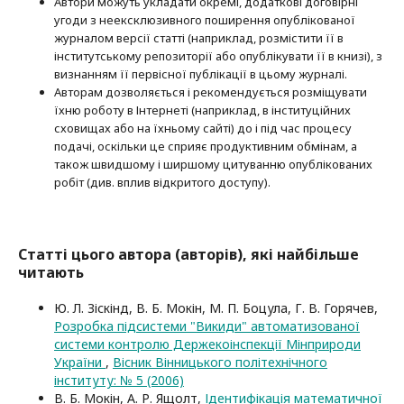
Автори можуть укладати окремі, додат­кові договірні
угоди з неексклюзив­ного поширення опублікованої
журналом версії статті (наприклад, розмістити її в
інститутському репозиторії або опубліку­вати її в книзі), з
визнанням її первісної публікації в цьому журналі.
Авторам дозволяється і рекомендується розміщувати
їхню роботу в Інтернеті (наприклад, в інституційних
сховищах або на їхньому сайті) до і під час процесу
подачі, оскільки це сприяє продуктивним обмінам, а
також швидшому і ширшому цитуванню опубліко­ва­них
робіт (див. вплив відкритого доступу).
Статті цього автора (авторів), які найбільше
читають
Ю. Л. Зіскінд, В. Б. Мокін, М. П. Боцула, Г. В. Горячев,
Розробка підсистеми "Викиди" автоматизованої
системи контролю Держекоінспекції Мінприроди
України
,
Вісник Вінницького політехнічного
інституту: № 5 (2006)
В. Б. Мокін, А. Р. Ящолт,
Ідентифікація математичної