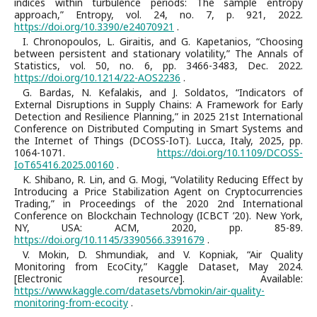
indices within turbulence periods: The sample entropy
approach,” Entropy, vol. 24, no. 7, p. 921, 2022.
https://doi.org/10.3390/e24070921
.
I. Chronopoulos, L. Giraitis, and G. Kapetanios, “Choosing
between persistent and stationary volatility,” The Annals of
Statistics, vol. 50, no. 6, pp. 3466-3483, Dec. 2022.
https://doi.org/10.1214/22-AOS2236
.
G. Bardas, N. Kefalakis, and J. Soldatos, “Indicators of
External Disruptions in Supply Chains: A Framework for Early
Detection and Resilience Planning,” in 2025 21st International
Conference on Distributed Computing in Smart Systems and
the Internet of Things (DCOSS-IoT). Lucca, Italy, 2025, pp.
1064-1071.
https://doi.org/10.1109/DCOSS-
IoT65416.2025.00160
.
K. Shibano, R. Lin, and G. Mogi, “Volatility Reducing Effect by
Introducing a Price Stabilization Agent on Cryptocurrencies
Trading,” in Proceedings of the 2020 2nd International
Conference on Blockchain Technology (ICBCT ’20). New York,
NY, USA: ACM, 2020, pp. 85-89.
https://doi.org/10.1145/3390566.3391679
.
V. Mokin, D. Shmundiak, and V. Kopniak, “Air Quality
Monitoring from EcoCity,” Kaggle Dataset, May 2024.
[Electronic resource]. Available:
https://www.kaggle.com/datasets/vbmokin/air-quality-
monitoring-from-ecocity
.