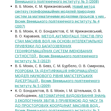
Вінницького політехнічного інституту: № 3 (2008)
В. Б. Мокін, Є. М. Крижановський,
Новий метод
синтезу геоінформаційних моделей природних
систем за математичними моделями процесів у них
,
Вісник Вінницького політехнічного інституту: № 4
(2007)
В. Б. Мокін, К. О. Бондалєтов, Є. М. Крижановський,
В. О. Караваєв,
МЕТОД АУГМЕНТАЦІЇ ТЕКСТІВ ПРО
СТАН МАСИВІВ ВОД НА ОСНОВІ ІНТЕЛЕКТУАЛЬНОЇ
ПРИВ’ЯЗКИ ДО БАГАТОЗВ’ЯЗНИХ
ГЕОІНФОРМАЦІЙНИХ СИСТЕМ ІМЕНОВАНИХ
СУТНОСТЕЙ
,
Вісник Вінницького політехнічного
інституту: № 3 (2023)
В. Б. Мокін, С. В. Бевз, С. М. Бурбело, О. В. Смирнова,
РОЗРОБКА ТА ІДЕНТИФІКАЦІЯ ІНФОРМАЦІЙНОЇ
МОДЕЛІ НАУКОВОГО РІВНЯ МАГІСТЕРСЬКИХ
ДИСЕРТАЦІЙ
,
Вісник Вінницького політехнічного
інституту: № 5 (2009)
К. О. Бондалєтов, В. Б. Мокін, І. М. Штельмах, О. В.
Слободянюк,
АВТОМАТИЧНЕ ВИДОБУВАННЯ ЗНАНЬ
З ЕКОЛОГІЧНИХ ЗВІТІВ З ПРИВ’ЯЗКОЮ ДО ЧАСУ ТА
ДО ПРОСТОРОВИХ КООРДИНАТ МАСИВІВ ВОД
,
Вісник Вінницького політехнічного інституту: № 3