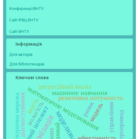
Конференції ВНТУ
Сайт ІРВЦ ВНТУ
Сайт ВНТУ
Інформація
Для авторів
Для бібліотекарів
Ключові слова
регресійний аналіз
математичне моделювання
машинне навчання
діагностування
електрична мережа
реактивна потужність
якість
вологість
ризик
модель
управління
штучний інтелект
моделювання
електропривод
оптимізація
трамвай
ефективність