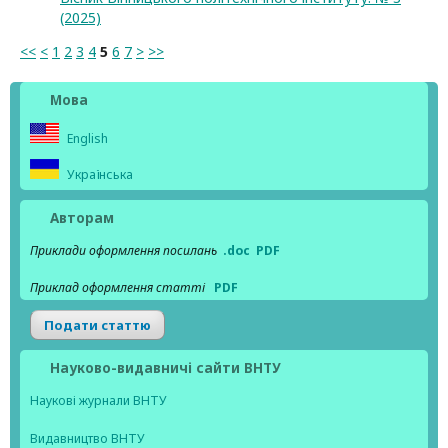
(2025)
<<
<
1
2
3
4
5
6
7
>
>>
Мова
English
Українська
Авторам
Приклади оформлення посилань
.doc
PDF
Приклад оформлення статті
PDF
Подати статтю
Науково-видавничі сайти ВНТУ
Наукові журнали ВНТУ
Видавництво ВНТУ