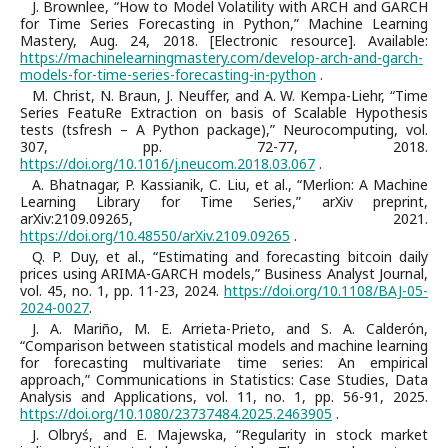
J. Brownlee, “How to Model Volatility with ARCH and GARCH
for Time Series Forecasting in Python,” Machine Learning
Mastery, Aug. 24, 2018. [Electronic resource]. Available:
https://machinelearningmastery.com/develop-arch-and-garch-
models-for-time-series-forecasting-in-python
.
M. Christ, N. Braun, J. Neuffer, and A. W. Kempa-Liehr, “Time
Series FeatuRe Extraction on basis of Scalable Hypothesis
tests (tsfresh – A Python package),” Neurocomputing, vol.
307, pp. 72-77, 2018.
https://doi.org/10.1016/j.neucom.2018.03.067
.
A. Bhatnagar, P. Kassianik, C. Liu, et al., “Merlion: A Machine
Learning Library for Time Series,” arXiv preprint,
arXiv:2109.09265, 2021.
https://doi.org/10.48550/arXiv.2109.09265
.
Q. P. Duy, et al., “Estimating and forecasting bitcoin daily
prices using ARIMA-GARCH models,” Business Analyst Journal,
vol. 45, no. 1, pp. 11-23, 2024.
https://doi.org/10.1108/BAJ-05-
2024-0027
.
J. A. Mariño, M. E. Arrieta-Prieto, and S. A. Calderón,
“Comparison between statistical models and machine learning
for forecasting multivariate time series: An empirical
approach,” Communications in Statistics: Case Studies, Data
Analysis and Applications, vol. 11, no. 1, pp. 56-91, 2025.
https://doi.org/10.1080/23737484.2025.2463905
.
J. Olbryś, and E. Majewska, “Regularity in stock market