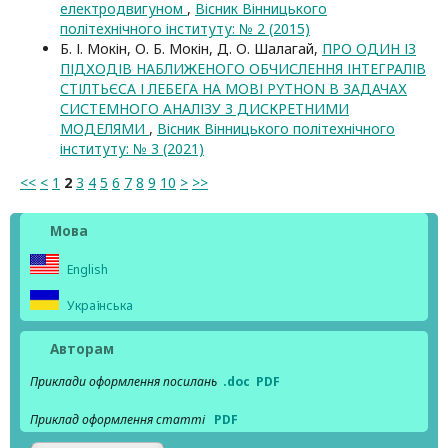
електродвигуном
,
Вісник Вінницького
політехнічного інституту: № 2 (2015)
Б. І. Мокін, О. Б. Мокін, Д. О. Шалагай,
ПРО ОДИН ІЗ
ПІДХОДІВ НАБЛИЖЕНОГО ОБЧИСЛЕННЯ ІНТЕГРАЛІВ
СТІЛТЬЄСА І ЛЕБЕГА НА МОВІ PYTHON В ЗАДАЧАХ
СИСТЕМНОГО АНАЛІЗУ З ДИСКРЕТНИМИ
МОДЕЛЯМИ
,
Вісник Вінницького політехнічного
інституту: № 3 (2021)
<<
<
1
2
3
4
5
6
7
8
9
10
>
>>
Мова
English
Українська
Авторам
Приклади оформлення посилань
.doc
PDF
Приклад оформлення статті
PDF