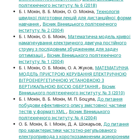
політехнічного інституту: № 6 (2018)
Б. І. Мокін, В. Б. Мокін, О. О. Мокіна,
Технологія
швидкої підготовки лекцій для дистанційної форми
навчання
,
Вісник Вінницького політехнічного
інституту: № 2 (2004)
Б. І. Мокін, О. Б. Мокін,
Математична модель кривої
намагнічування електричного двигуна постійного
струму з послідовним збудженням для задач
оптимізації
,
Вісник Вінницького політехнічного
інституту: № 1 (2004)
Б. І. Мокін, О. Б. Мокін, О. А. Жуков,
МАТЕМАТИЧНА
МОДЕЛЬ ПРИСТРОЮ КЕРУВАННЯ ЕЛЕКТРИЧНОЮ
ВІТРОЕНЕРГЕТИЧНОЮ УСТАНОВКОЮ З
ВЕРТИКАЛЬНОЮ ВІССЮ ОБЕРТАННЯ
,
Вісник
Вінницького політехнічного інституту: № 3 (2010)
Б. І. Мокін, В. Б. Мокін, М. П. Боцула,
До питання
побудови ефективного опису змістовної частини
тестів у форматі XML
,
Вісник Вінницького
політехнічного інституту: № 4 (2004)
О. Б. Мокін, Б. І. Мокін, Д. А. Шокарьов,
До питання
про характеристики частотно-регульованого
електропривода з короткозамкненим асинхронним