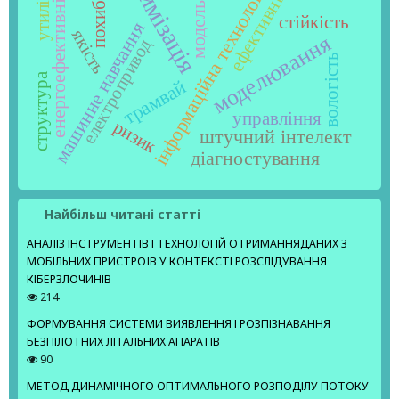
оптимізація
утилізація
ефективність
енергоефективність
інформаційна технологія
похибка
модель
стійкість
машинне навчання
якість
моделювання
електропривод
вологість
структура
трамвай
управління
ризик
штучний інтелект
діагностування
Найбільш читані статті
АНАЛІЗ ІНСТРУМЕНТІВ І ТЕХНОЛОГІЙ ОТРИМАННЯДАНИХ З
МОБІЛЬНИХ ПРИСТРОЇВ У КОНТЕКСТІ РОЗСЛІДУВАННЯ
КІБЕРЗЛОЧИНІВ
214
ФОРМУВАННЯ СИСТЕМИ ВИЯВЛЕННЯ І РОЗПІЗНАВАННЯ
БЕЗПІЛОТНИХ ЛІТАЛЬНИХ АПАРАТІВ
90
МЕТОД ДИНАМІЧНОГО ОПТИМАЛЬНОГО РОЗПОДІЛУ ПОТОКУ