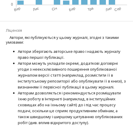
Ліцензія
Автори, які публікуються у цьому журналі, згодні з такими
умовами:
Автори зберігають авторське право і надають журналу
право першої публі­кації.
Автори можуть укладати окремі, додат­кові договірні
угоди з неексклюзив­ного поширення опублікованої
журналом версії статті (наприклад, розмістити її в
інститутському репозиторії або опубліку­вати її в книзі), з
визнанням її первісної публікації в цьому журналі.
Авторам дозволяється і рекомендується розміщувати
їхню роботу в Інтернеті (наприклад, в інституційних
сховищах або на їхньому сайті) до і під час процесу
подачі, оскільки це сприяє продуктивним обмінам, а
також швидшому і ширшому цитуванню опубліко­ва­них
робіт (див. вплив відкритого доступу).