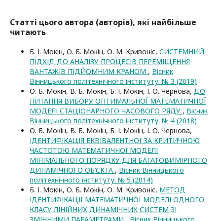
Статті цього автора (авторів), які найбільше
читають
Б. І. Мокін, О. Б. Мокін, О. М. Кривоніс,
CИСТЕМНИЙ
ПІДХІД ДО АНАЛІЗУ ПРОЦЕСІВ ПЕРЕМІЩЕННЯ
ВАНТАЖІВ ПІДЙОМНИМ КРАНОМ
,
Вісник
Вінницького політехнічного інституту: № 3 (2019)
О. Б. Мокін, В. Б. Мокін, Б. І. Мокін, І. О. Чернова,
ДО
ПИТАННЯ ВИБОРУ ОПТИМАЛЬНОЇ МАТЕМАТИЧНОЇ
МОДЕЛІ СТАЦІОНАРНОГО ЧАСОВОГО РЯДУ
,
Вісник
Вінницького політехнічного інституту: № 4 (2018)
О. Б. Мокін, В. Б. Мокін, Б. І. Мокін, І. О. Чернова,
ІДЕНТИФІКАЦІЯ ЕКВІВАЛЕНТНОЇ ЗА КРИТИЧНОЮ
ЧАСТОТОЮ МАТЕМАТИЧНОЇ МОДЕЛІ
МІНІМАЛЬНОГО ПОРЯДКУ ДЛЯ БАГАТОВИМІРНОГО
ДИНАМІЧНОГО ОБ’ЄКТА
,
Вісник Вінницького
політехнічного інституту: № 5 (2014)
Б. І. Мокін, О. Б. Мокін, О. М. Кривоніс,
МЕТОД
ІДЕНТИФІКАЦІЇ МАТЕМАТИЧНОЇ МОДЕЛІ ОДНОГО
КЛАСУ ЛІНІЙНИХ ДИНАМІЧНИХ СИСТЕМ ЗІ
ЗМІННИМИ ПАРАМЕТРАМИ
,
Вісник Вінницького