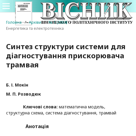
Головна
/
Архіви
/
№ 1 (2004)
/
Енергетика та електротехніка
Синтез структури системи для
діагностування прискорювача
трамвая
Б. І. Мокін
М. П. Розводюк
Ключові слова:
математична модель,
структурна схема, система діагностування, трамвай
Анотація