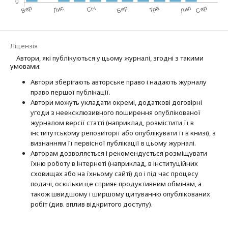
Ліцензія
Автори, які публікуються у цьому журналі, згодні з такими
умовами:
Автори зберігають авторське право і надають журналу
право першої публі­кації.
Автори можуть укладати окремі, додат­кові договірні
угоди з неексклюзив­ного поширення опублікованої
журналом версії статті (наприклад, розмістити її в
інститутському репозиторії або опубліку­вати її в книзі), з
визнанням її первісної публікації в цьому журналі.
Авторам дозволяється і рекомендується розміщувати
їхню роботу в Інтернеті (наприклад, в інституційних
сховищах або на їхньому сайті) до і під час процесу
подачі, оскільки це сприяє продуктивним обмінам, а
також швидшому і ширшому цитуванню опубліко­ва­них
робіт (див. вплив відкритого доступу).