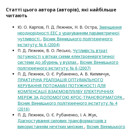
Статті цього автора (авторів), які найбільше
читають
Ю. О. Карпов, П. Д. Лежнюк, Н. В. Остра,
Зменшення
неоднорідності ЕЕС з урахуванням параметричної
чутливості
,
Вісник Вінницького політехнічного
інституту: № 6 (2004)
П. Д. Лежнюк, В. О. Лесько,
Чутливість втрат
потужності у вітках схеми електроенергетичної
системи до збурень у вузлах
,
Вісник Вінницького
політехнічного інституту: № 6 (2007)
П. Д. Лежнюк, О. Є. Рубаненко, А. В. Килимчук,
ПРАКТИЧНА РЕАЛІЗАЦІЯ ОПТИМАЛЬНОГО
КЕРУВАННЯ ПОТОКАМИ ПОТУЖНОСТІ ДЛЯ
КОМПЕНСАЦІЇ ВЗАЄМОВПЛИВУ ЕЛЕКТРИЧНИХ
МЕРЕЖ ЗА ДОПОМОГОЮ КРОС-ТРАНСФОРМАТОРА
,
Вісник Вінницького політехнічного інституту: № 4
(2016)
П. Д. Лежнюк, О. Є. Рубаненко, І. А. Жук,
Діагностування силових трансформаторів з
використанням нечітких множин
,
Вісник Вінницького