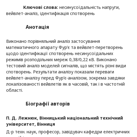
Ключові слова:
несинусоїдальність напруги,
вейвлет-аналіз, ідентифікація спотворень
Анотація
Виконано порівняльний аналіз застосування
математичного апарату Фур’є та вейвлет-перетворень
щодо ідентифікації спотворень несинусоїдальних
режимів розподільних мереж 0,38/0,22 кВ. Виконано
тестовий аналіз моделей сигналів, що містять різні види
спотворень. Результати аналізу показали переваги
вейвлет-аналізу перед Фур’є-аналізом, зокрема завдяки
локалізованості вейвлетів як в часовій, так і в частотній
області.
Біографії авторів
П. Д. Лежнюк,
Вінницький національний технічний
університет, Вінниця
Д-р техн. наук, професор, завідувач кафедри електричних