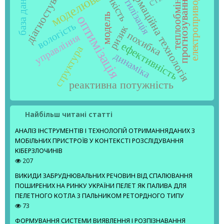
інформаційна технологія
діагностування
моделювання
база даних
утилізація
прогнозування
якість
електропривод
теплообмін
модель
оптимізація
вологість
ризик
похибка
управління
ефективність
структура
динаміка
реактивна потужність
Найбільш читані статті
АНАЛІЗ ІНСТРУМЕНТІВ І ТЕХНОЛОГІЙ ОТРИМАННЯДАНИХ З
МОБІЛЬНИХ ПРИСТРОЇВ У КОНТЕКСТІ РОЗСЛІДУВАННЯ
КІБЕРЗЛОЧИНІВ
207
ВИКИДИ ЗАБРУДНЮВАЛЬНИХ РЕЧОВИН ВІД СПАЛЮВАННЯ
ПОШИРЕНИХ НА РИНКУ УКРАЇНИ ПЕЛЕТ ЯК ПАЛИВА ДЛЯ
ПЕЛЕТНОГО КОТЛА З ПАЛЬНИКОМ РЕТОРДНОГО ТИПУ
73
ФОРМУВАННЯ СИСТЕМИ ВИЯВЛЕННЯ І РОЗПІЗНАВАННЯ