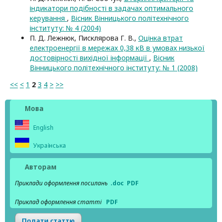
індикатори подібності в задачах оптимального
керування
,
Вісник Вінницького політехнічного
інституту: № 4 (2004)
П. Д. Лежнюк, Писклярова Г. В.,
Оцінка втрат
електроенергії в мережах 0,38 кВ в умовах низької
достовірності вихідної інформації
,
Вісник
Вінницького політехнічного інституту: № 1 (2008)
<<
<
1
2
3
4
>
>>
Мова
English
Українська
Авторам
Приклади оформлення посилань
.doc
PDF
Приклад оформлення статті
PDF
Подати статтю