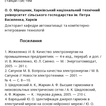
станцій і сис-тем
О. О. Мірошник,
Харківський національний технічний
університет сільського господарства ім. Петра
Василенка, Харків
Докторант кафедри автоматизації та комп’ютерно-
інтегрованих технологій
Посилання
1. Жежеленко И. В. Качество электроэнергии на
промышленных предприятиях. — 4-е изд., перераб. и доп. /
И. В. Жежеленко, Ю. Л. Саенко. — М. : Энергоатомиздат,
2005. — 261 с.
2. Сапунов М. В. Вопросы качества электроэнергии / М. В.
Сапунов // Новости электротехники. — 2001. —
№ 4. — С. 8—10.
3. Шидловский А. К., Жаркин А. Ф. Высшие гармоники в
низковольтных электрических сетях / А. К. Шидловский,
А. Ф. Жаркин. — К. : Наукова думка, 2005. — 210 с.
4. Варецький Ю. О. Ідентифікація джерел гармонік в
електричній мережі на основі нейронної мережі / Ю. О.