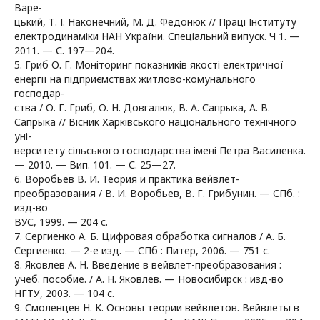
Варе-
цький, Т. І. Наконечний, М. Д. Федонюк // Праці Інституту
електродинаміки НАН України. Спеціальний випуск. Ч 1. —
2011. — С. 197—204.
5. Гриб О. Г. Моніторинг показників якості електричної
енергії на підприємствах житлово-комунального
господар-
ства / О. Г. Гриб, О. Н. Довгалюк, В. А. Сапрыка, А. В.
Сапрыка // Вісник Харківського національного технічного
уні-
верситету сільського господарства імені Петра Василенка.
— 2010. — Вип. 101. — С. 25—27.
6. Воробьев В. И. Теория и практика вейвлет-
преобразования / В. И. Воробьев, В. Г. Грибунин. — СПб. :
изд-во
ВУС, 1999. — 204 с.
7. Сергиенко А. Б. Цифровая обработка сигналов / А. Б.
Сергиенко. — 2-е изд. — СПб : Питер, 2006. — 751 с.
8. Яковлев А. Н. Введение в вейвлет-преобразования :
учеб. пособие. / А. Н. Яковлев. — Новосибирск : изд-во
НГТУ, 2003. — 104 с.
9. Смоленцев Н. К. Основы теории вейвлетов. Вейвлеты в