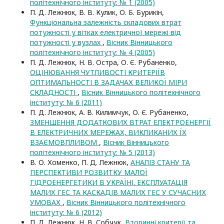
політехнічного інституту: № 1 (2005)
П. Д. Лежнюк, В. В. Кулик, О. Б. Бурикін,
Функціональна залежність складових втрат
потужності у вітках електричної мережі від
потужності у вузлах
,
Вісник Вінницького
політехнічного інституту: № 4 (2005)
П. Д. Лежнюк, Н. В. Остра, О. Є. Рубаненко,
ОЦІНЮВАННЯ ЧУТЛИВОСТІ КРИТЕРІЇВ
ОПТИМАЛЬНОСТІ В ЗАДАЧАХ ВЕЛИКОЇ МІРИ
СКЛАДНОСТІ
,
Вісник Вінницького політехнічного
інституту: № 6 (2011)
П. Д. Лежнюк, А. В. Килимчук, О. Є. Рубаненко,
ЗМЕНШЕННЯ ДОДАТКОВИХ ВТРАТ ЕЛЕКТРОЕНЕРГІЇ
В ЕЛЕКТРИЧНИХ МЕРЕЖАХ, ВИКЛИКАНИХ ЇХ
ВЗАЄМОВПЛИВОМ
,
Вісник Вінницького
політехнічного інституту: № 5 (2013)
В. О. Хоменко, П. Д. Лежнюк,
АНАЛІЗ СТАНУ ТА
ПЕРСПЕКТИВИ РОЗВИТКУ МАЛОЇ
ГІДРОЕНЕРГЕТИКИ В УКРАЇНІ. ЕКСПЛУАТАЦІЯ
МАЛИХ ГЕС ТА КАСКАДІВ МАЛИХ ГЕС У СУЧАСНИХ
УМОВАХ
,
Вісник Вінницького політехнічного
інституту: № 6 (2012)
П. Д. Лежнюк, Н. В. Собчук,
Вторинні критерії та