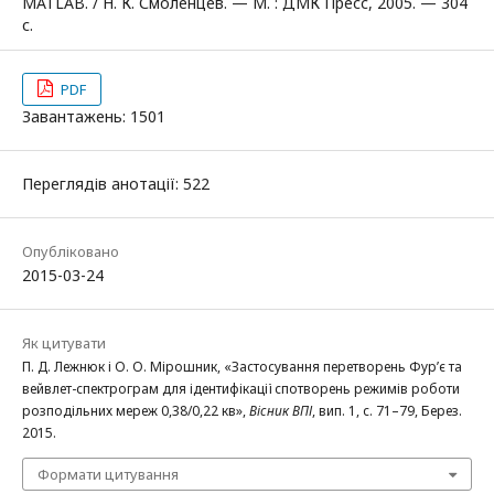
MATLAB. / Н. К. Смоленцев. — М. : ДМК Пресс, 2005. — 304
с.
PDF
Завантажень: 1501
Переглядів анотації: 522
Опубліковано
2015-03-24
Як цитувати
П. Д. Лежнюк і О. О. Мірошник, «Застосування перетворень Фур’є та
вейвлет-спектрограм для ідентифікації спотворень режимів роботи
розподільних мереж 0,38/0,22 кв»,
Вісник ВПІ
, вип. 1, с. 71–79, Берез.
2015.
Формати цитування