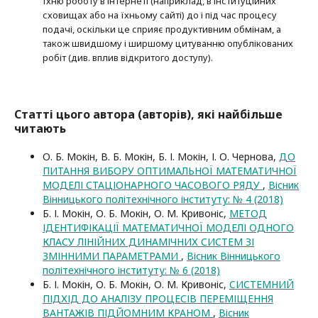
їхню роботу в Інтернеті (наприклад, в інституційних
сховищах або на їхньому сайті) до і під час процесу
подачі, оскільки це сприяє продуктивним обмінам, а
також швидшому і ширшому цитуванню опубліко­ва­них
робіт (див. вплив відкритого доступу).
Статті цього автора (авторів), які найбільше
читають
О. Б. Мокін, В. Б. Мокін, Б. І. Мокін, І. О. Чернова,
ДО
ПИТАННЯ ВИБОРУ ОПТИМАЛЬНОЇ МАТЕМАТИЧНОЇ
МОДЕЛІ СТАЦІОНАРНОГО ЧАСОВОГО РЯДУ
,
Вісник
Вінницького політехнічного інституту: № 4 (2018)
Б. І. Мокін, О. Б. Мокін, О. М. Кривоніс,
МЕТОД
ІДЕНТИФІКАЦІЇ МАТЕМАТИЧНОЇ МОДЕЛІ ОДНОГО
КЛАСУ ЛІНІЙНИХ ДИНАМІЧНИХ СИСТЕМ ЗІ
ЗМІННИМИ ПАРАМЕТРАМИ
,
Вісник Вінницького
політехнічного інституту: № 6 (2018)
Б. І. Мокін, О. Б. Мокін, О. М. Кривоніс,
CИСТЕМНИЙ
ПІДХІД ДО АНАЛІЗУ ПРОЦЕСІВ ПЕРЕМІЩЕННЯ
ВАНТАЖІВ ПІДЙОМНИМ КРАНОМ
,
Вісник