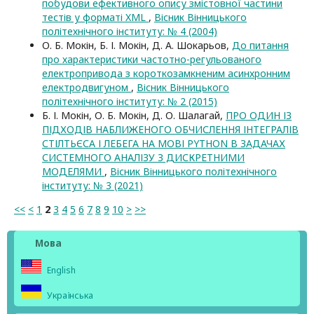
побудови ефективного опису змістовної частини
тестів у форматі XML
,
Вісник Вінницького
політехнічного інституту: № 4 (2004)
О. Б. Мокін, Б. І. Мокін, Д. А. Шокарьов,
До питання
про характеристики частотно-регульованого
електропривода з короткозамкненим асинхронним
електродвигуном
,
Вісник Вінницького
політехнічного інституту: № 2 (2015)
Б. І. Мокін, О. Б. Мокін, Д. О. Шалагай,
ПРО ОДИН ІЗ
ПІДХОДІВ НАБЛИЖЕНОГО ОБЧИСЛЕННЯ ІНТЕГРАЛІВ
СТІЛТЬЄСА І ЛЕБЕГА НА МОВІ PYTHON В ЗАДАЧАХ
СИСТЕМНОГО АНАЛІЗУ З ДИСКРЕТНИМИ
МОДЕЛЯМИ
,
Вісник Вінницького політехнічного
інституту: № 3 (2021)
<<
<
1
2
3
4
5
6
7
8
9
10
>
>>
Мова
English
Українська