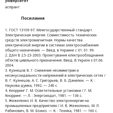
університет
аспірант
Посилання
1. ГОСТ 13109-97. Межгосударственный стандарт.
Электрическая энергия. Совместимость технических
средств электромагнитная. Нормы качества
электрической энергии в системах электроснабжения
общего назначения. — Введ. в Украине с 01. 01. 99.
2. ДБН В 2.5-23-2003. Проектування електрообладнання
об’єктів цивільного призначення. Введ. В Україні з 01.06.
2004.
3. Кузнецов В. Г. Снижение несимметрии и
несинусоидальности напряжений в электрических сетях /
В. Г. Кузнецов, А. С. Григорьев, В. Б. Данилюк. — К. :
Наукова думка, 1992. — 240 с.
4. Кнорринг Г. М. Осветительные установки / Г. М.
Кнорринг. — Л. : Энергоиздат, 1981. — 136 с.
5. Жежеленко И. В. Качество электроенергии на
промышленных предприятиях / И. В. Жежеленко, М. Л.
Рабинович, В. М. Божко. — К. : Техніка, 1981. — 160 с.