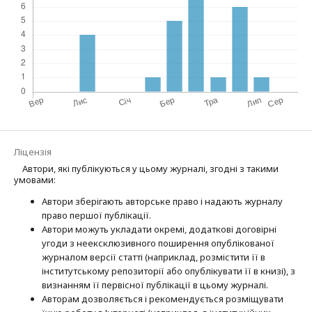
Ліцензія
Автори, які публікуються у цьому журналі, згодні з такими
умовами:
Автори зберігають авторське право і надають журналу
право першої публі­кації.
Автори можуть укладати окремі, додат­кові договірні
угоди з неексклюзив­ного поширення опублікованої
журналом версії статті (наприклад, розмістити її в
інститутському репозиторії або опубліку­вати її в книзі), з
визнанням її первісної публікації в цьому журналі.
Авторам дозволяється і рекомендується розміщувати