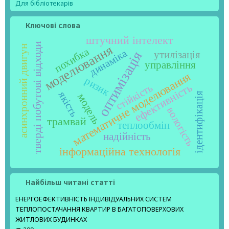
Для бібліотекарів
Ключові слова
штучний інтелект
тверді побутові відходи
моделювання
асинхронний двигун
похибка
динаміка
оптимізація
утилізація
управління
математичне моделювання
ризик
ефективність
стійкість
якість
ідентифікація
модель
вологість
трамвай
теплообмін
надійність
інформаційна технологія
Найбільш читані статті
ЕНЕРГОЕФЕКТИВНІСТЬ ІНДИВІДУАЛЬНИХ СИСТЕМ
ТЕПЛОПОСТАЧАННЯ КВАРТИР В БАГАТОПОВЕРХОВИХ
ЖИТЛОВИХ БУДИНКАХ