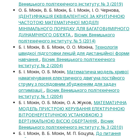
Вінницького політехнічного інституту: № 3 (2019)
О. Б. Мокін, В. Б. Мокін, Б. І. Мокін, І. О. Чернова,
ІДЕНТИФІКАЦІЯ ЕКВІВАЛЕНТНОЇ ЗА КРИТИЧНОЮ
ЧАСТОТОЮ МАТЕМАТИЧНОЇ МОДЕЛІ
МІНІМАЛЬНОГО ПОРЯДКУ ДЛЯ БАГАТОВИМІРНОГО
ДИНАМІЧНОГО ОБ’ЄКТА
,
Вісник Вінницького
політехнічного інституту: № 5 (2014)
Б. І. Мокін, В. Б. Мокін, О. О. Мокіна,
Технологія
швидкої підготовки лекцій для дистанційної форми
навчання
,
Вісник Вінницького політехнічного
інституту: № 2 (2004)
Б. І. Мокін, О. Б. Мокін,
Математична модель кривої
намагнічування електричного двигуна постійного
струму з послідовним збудженням для задач
оптимізації
,
Вісник Вінницького політехнічного
інституту: № 1 (2004)
Б. І. Мокін, О. Б. Мокін, О. А. Жуков,
МАТЕМАТИЧНА
МОДЕЛЬ ПРИСТРОЮ КЕРУВАННЯ ЕЛЕКТРИЧНОЮ
ВІТРОЕНЕРГЕТИЧНОЮ УСТАНОВКОЮ З
ВЕРТИКАЛЬНОЮ ВІССЮ ОБЕРТАННЯ
,
Вісник
Вінницького політехнічного інституту: № 3 (2010)
Б. І. Мокін, В. Б. Мокін, М. П. Боцула,
До питання