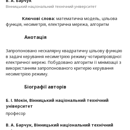
В. А. Барчук
Вінницький національний технічний університет
Ключові слова:
математична модель, цільова
функція, несиметрія, електрична мережа, алгоритм
Анотація
Запропоновано нескалярну квадратичну цільову функцію
в задачі керування несиметрією режиму чотирипровідної
електричної мережі. Побудовано алгоритм її мінімізації з
використанням запропонованого критерію керування
несиметрією режиму.
Біографії авторів
Б. І. Мокін,
Вінницький національний технічний
університет
професор
В. А. Барчук,
Вінницький національний технічний