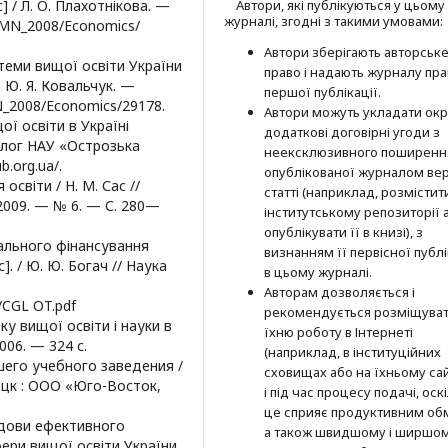
] / Л. О. Плахотнікова. —
Автори, які публікуються у цьому
журналі, згодні з такими умовами:
VMN_2008/Economics/
Автори зберігають авторськ
стеми вищої освіти України
право і надають журналу пр
о, Ю. Я. Ковальчук. —
першої публі­кації.
N_2008/Economics/29178.
Автори можуть укладати окр
ої освіти в Україні
додат­кові договірні угоди з
 блог НАУ «Острозька
неексклюзив­ного поширенн
.org.ua/.
опублікованої журналом вер
освіти / Н. М. Сас //
статті (наприклад, розмістити
2009. — № 6. — С. 280—
інститутському репозиторії 
опубліку­вати її в книзі), з
ального фінансування
визнанням її первісної публі
. / Ю. Ю. Богач // Наука
в цьому журналі.
Авторам дозволяється і
/CGL OT.pdf
рекомендується розміщува
ку вищої освіти і науки в
їхню роботу в Інтернеті
006. — 324 с.
(наприклад, в інституційних
его учебного заведения /
сховищах або на їхньому сай
нецк : ООО «Юго-Восток,
і під час процесу подачі, оск
це сприяє продуктивним об
удови ефективного
а також швидшому і ширшо
ери вищої освіти України