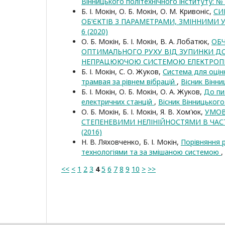
Вінницького політехнічного інституту: № 
Б. І. Мокін, О. Б. Мокін, О. М. Кривоніс,
СИ
ОБ’ЄКТІВ З ПАРАМЕТРАМИ, ЗМІННИМИ У
6 (2020)
О. Б. Мокін, Б. І. Мокін, В. А. Лобатюк,
ОБ
ОПТИМАЛЬНОГО РУХУ ВІД ЗУПИНКИ ДО
НЕПРАЦЮЮЧОЮ СИСТЕМОЮ ЕЛЕКТРО
Б. І. Мокін, С. О. Жуков,
Система для оцін
трамвая за рівнем вібрацій
,
Вісник Вінни
Б. І. Мокін, О. Б. Мокін, О. А. Жуков,
До пи
електричних станцій
,
Вісник Вінницького
О. Б. Мокін, Б. І. Мокін, Я. В. Хом'юк,
УМОВ
СТЕПЕНЕВИМИ НЕЛІНІЙНОСТЯМИ В ЧАС
(2016)
Н. В. Ляховченко, Б. І. Мокін,
Порівняння 
технологіями та за змішаною системою
,
<<
<
1
2
3
4
5
6
7
8
9
10
>
>>