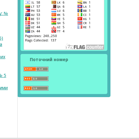
у: №
5)
а
вих
Поточний номер
№ 5
вими