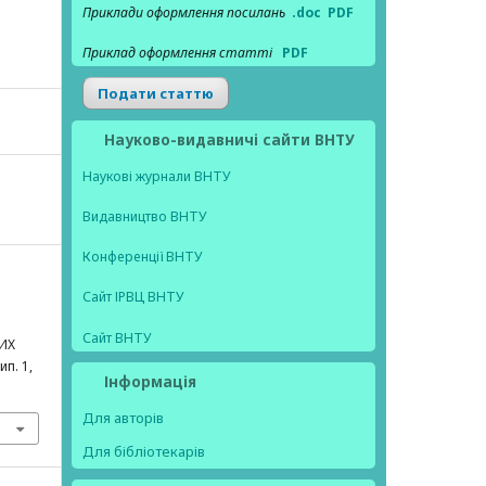
Приклади оформлення посилань
.doc
PDF
Приклад оформлення статті
PDF
Подати статтю
Науково-видавничі сайти ВНТУ
Наукові журнали ВНТУ
Видавництво ВНТУ
Конференції ВНТУ
Сайт ІРВЦ ВНТУ
Сайт ВНТУ
ИХ
вип. 1,
Інформація
Для авторів
Для бібліотекарів