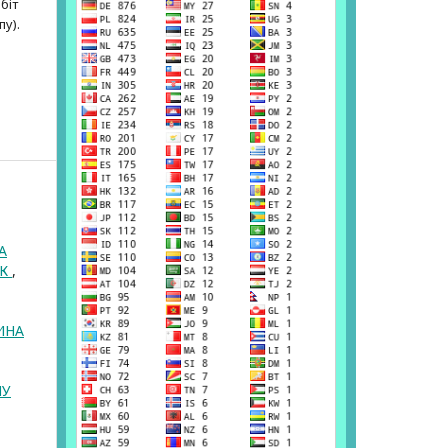
біт
пу).
А
ОК
,
ИНА
ЛУ