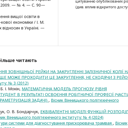
цитуванню опубліко­ва­них ро
— 2009. — № 4. — С. 90—
(див. вплив відкритого досту
чення вищої освіти в
ової економіки / І. М.
 відносин в Україні. —
йбільше читають
Я ЗОВНІШНЬОЇ РЕЙКИ НА ЗАКРУГЛЕННІ ЗАЛІЗНИЧНОЇ КОЛІЇ Н
 ЩЕ МОЖЕ ПРОХОДИТИ ЦЕ ЗАКРУГЛЕННЯ, НЕ СХОДЯЧИ З РЕЙ
уту: № 3 (2012)
Б. І. Мокін,
МАТЕМАТИЧНА МОДЕЛЬ ПРОГНОЗУ РІВНЯ
ТУДЕНТ В РЕЗУЛЬТАТІ ОСВОЄННЯ РОБІТНИЧОЇ ПРОФЕСІЇ (ЧАСТ
АРАМЕТРИЗАЦІЯ ЗАДАЧІ)
,
Вісник Вінницького політехнічного
чук, О. В. Бондарчук,
ЕКВІВАЛЕНТНІ МОДЕЛІ ФУНКЦІЙ РОЗПОДІ
ник Вінницького політехнічного інституту: № 4 (2024)
тури системи для діагностування прискорювача трамвая
,
Вісник