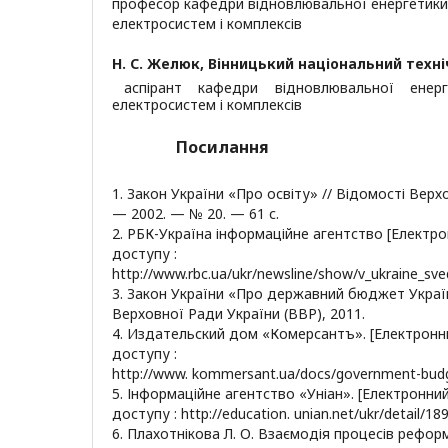
професор кафедри відновлювальної енергетики
електросистем і комплексів
Н. С. Желюк,
Вінницький національний техні
аспірант кафедри відновлювальної енер
електросистем і комплексів
Посилання
1. Закон України «Про освіту» // Відомості Верх
— 2002. — № 20. — 61 с.
2. РБК-Україна інформаційне агентство [Електр
доступу :
http://www.rbc.ua/ukr/newsline/show/v_ukraine_sv
3. Закон України «Про державний бюджет Україн
Верховної Ради України (ВВР), 2011.
4. Издательский дом «Комерсантъ». [Електронн
доступу :
http://www. kommersant.ua/docs/government-budge
5. Інформаційне агентство «Уніан». [Електронни
доступу : http://education. unian.net/ukr/detail/18
6. Плахотнікова Л. О. Взаємодія процесів рефо