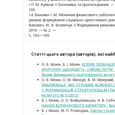
/ П. М. Куліков // Економіка та прогнозування. 
100.
14. Вахович І. М. Механізм фінансового забезпе
умовах формування соціально орієнтованої рин-к
Вахович, Ю. В. Волинчук // Формування ринкових
2010. — № 2. —
С. 103—109.
Статті цього автора (авторів), які на
О. Б. Мокін, Б. І. Мокін,
ВПЛИВ ПІДВИЩЕНН
КРИТИЧНУ ШВИДКІСТЬ, З ЯКОЮ ПОТЯГ
Вісник Вінницького політехнічного інстит
О. Б. Мокін, О. М. Мензул, В. М. Мізерний, 
КВАЛІФІКАЦІЇ, ЯКУ ОТРИМАЄ КОЖНИЙ С
1: ФОРМАЛІЗАЦІЯ, СТРУКТУРИЗАЦІЯ І П
інституту: № 5 (2012)
Б. І. Мокін, О. О. Войцеховська, Н. В. Соб
ДАНИХ ВИПАДКОВОГО ХАРАКТЕРУ
,
Віс
Б. І. Мокін, М. П. Розводюк,
Синтез струк