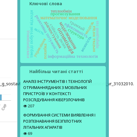
Ключові слова
теплообмін
тверді побутові відходи
прогнозування
реактивна потужність
математичне моделювання
трамвай
діагностування
модель
моделювання
природний газ
ефективність
стійкість
нечітка логіка
якість
оптимізація
структура
електропривод
вологість
управління
ризик
похибка
інформаційна технологія
Найбільш читані статті
АНАЛІЗ ІНСТРУМЕНТІВ І ТЕХНОЛОГІЙ
_g_sostavlyaet_77_328_mlrd_grn_ili_6_56_vvp_komitet_vr_31032010.
ОТРИМАННЯДАНИХ З МОБІЛЬНИХ
ПРИСТРОЇВ У КОНТЕКСТІ
РОЗСЛІДУВАННЯ КІБЕРЗЛОЧИНІВ
207
ФОРМУВАННЯ СИСТЕМИ ВИЯВЛЕННЯ І
РОЗПІЗНАВАННЯ БЕЗПІЛОТНИХ
ЛІТАЛЬНИХ АПАРАТІВ
69