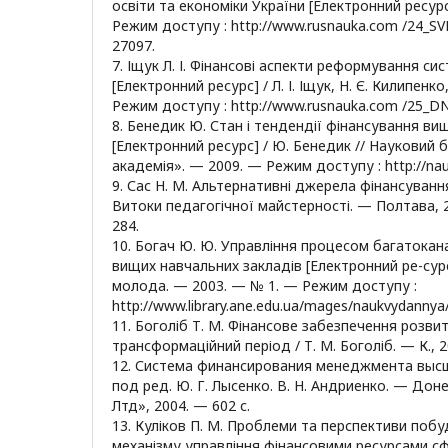
освіти та економіки України [Електронний ресурс
Режим доступу : http://www.rusnauka.com /24_S
27097.
7. Іщук Л. І. Фінансові аспекти реформування си
[Електронний ресурс] / Л. І. Іщук, Н. Є. Килипенк
Режим доступу : http://www.rusnauka.com /25_D
8. Бенедик Ю. Стан і тендендії фінансування вищ
[Електронний ресурс] / Ю. Бенедик // Науковий
академія». — 2009. — Режим доступу : http://naub
9. Сас Н. М. Альтернативні джерела фінансування 
Витоки педагогічної майстерності. — Полтава, 
284.
10. Богач Ю. Ю. Управління процесом багатокан
вищих навчальних закладів [Електронний ре-сурс]
молода. — 2003. — № 1. — Режим доступу :
http://www.library.ane.edu.ua/mages/naukvydannya
11. Боголіб Т. М. Фінансове забезпечення розвит
трансформаційний період / Т. М. Боголіб. — К., 2
12. Система финансирования менеджмента высш
под ред. Ю. Г. Лысенко. В. Н. Андриенко. — До
Лтд», 2004. — 602 с.
13. Куліков П. М. Проблеми та перспективи поб
механізму управління фінансовими ресурсами сф