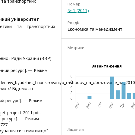
 та транспортних
Номер
№ 1 (2011)
чний університет
Розділ
гетики та транспортних
Економіка та менеджмент
Метрики
овної Ради України (ВВР).
Завантаження
онний ресурс]. — Режим
edennyy_byudzhet_finansirovaniya_rashodov_na_obrazovanie_na_2010
и» // Відомості
ий ресурс]. — Режим
t-project-2011.pdf.
й ресурс]. — Режим
9727
Ліцензія
рмування системи вищої