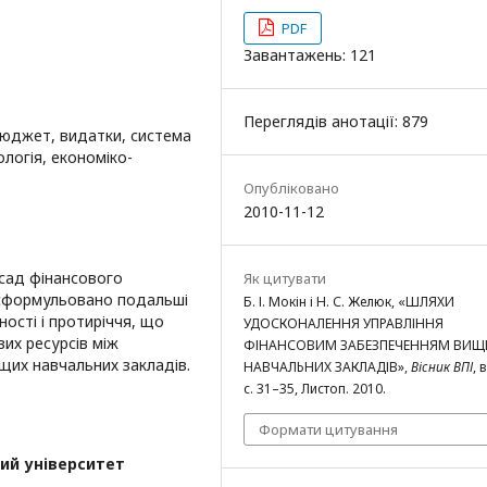
PDF
Завантажень: 121
Переглядів анотації: 879
бюджет, видатки, система
логія, економіко-
Опубліковано
2010-11-12
асад фінансового
Як цитувати
 сформульовано подальші
Б. І. Мокін і Н. С. Желюк, «ШЛЯХИ
ості і протиріччя, що
УДОСКОНАЛЕННЯ УПРАВЛІННЯ
их ресурсів між
ФІНАНСОВИМ ЗАБЕЗПЕЧЕННЯМ ВИЩ
их навчальних закладів.
НАВЧАЛЬНИХ ЗАКЛАДІВ»,
Вісник ВПІ
, 
с. 31–35, Листоп. 2010.
Формати цитування
ий університет