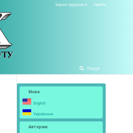
Зареєструватися
Увійти
Пошук
Мова
English
Українська
Авторам