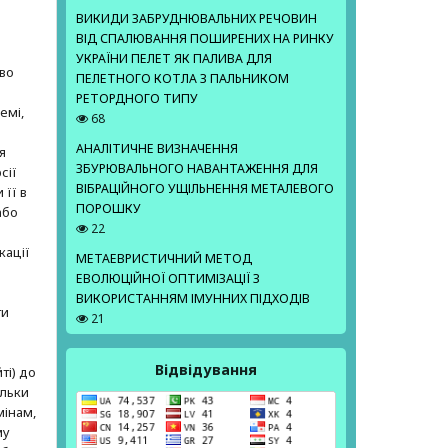
ВИКИДИ ЗАБРУДНЮВАЛЬНИХ РЕЧОВИН
ВІД СПАЛЮВАННЯ ПОШИРЕНИХ НА РИНКУ
е
УКРАЇНИ ПЕЛЕТ ЯК ПАЛИВА ДЛЯ
аво
ПЕЛЕТНОГО КОТЛА З ПАЛЬНИКОМ
РЕТОРДНОГО ТИПУ
емі,
68
АНАЛІТИЧНЕ ВИЗНАЧЕННЯ
я
ЗБУРЮВАЛЬНОГО НАВАНТАЖЕННЯ ДЛЯ
сії
ВІБРАЦІЙНОГО УЩІЛЬНЕННЯ МЕТАЛЕВОГО
 її в
ПОРОШКУ
або
22
кації
МЕТАЕВРИСТИЧНИЙ МЕТОД
ЕВОЛЮЦІЙНОЇ ОПТИМІЗАЦІЇ З
ВИКОРИСТАННЯМ ІМУННИХ ПІДХОДІВ
ти
21
Відвідування
ті) до
ільки
мінам,
му