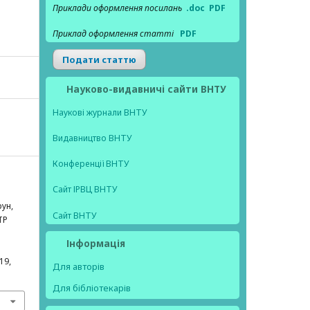
Приклади оформлення посилань
.doc
PDF
Приклад оформлення статті
PDF
Подати статтю
Науково-видавничі сайти ВНТУ
Наукові журнали ВНТУ
Видавництво ВНТУ
Конференції ВНТУ
Сайт ІРВЦ ВНТУ
рун,
Сайт ВНТУ
ТР
Інформація
–19,
Для авторів
Для бібліотекарів