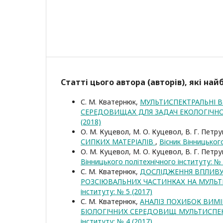
Статті цього автора (авторів), які на
С. М. Кватернюк,
МУЛЬТИСПЕКТРАЛЬНІ 
СЕРЕДОВИЩАХ ДЛЯ ЗАДАЧ ЕКОЛОГІЧ
(2018)
О. М. Куцевол, М. О. Куцевол, В. Г. Петру
СИПКИХ МАТЕРІАЛІВ
,
Вісник Вінницького
О. М. Куцевол, М. О. Куцевол, В. Г. Петру
Вінницького політехнічного інституту: № 
С. М. Кватернюк,
ДОСЛІДЖЕННЯ ВПЛИВУ
РОЗСІЮВАЛЬНИХ ЧАСТИНКАХ НА МУЛЬ
інституту: № 5 (2017)
С. М. Кватернюк,
АНАЛІЗ ПОХИБОК ВИМ
БІОЛОГІЧНИХ СЕРЕДОВИЩ МУЛЬТИСП
інституту: № 4 (2017)