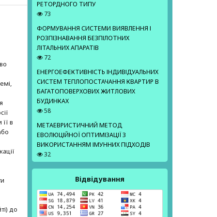
РЕТОРДНОГО ТИПУ
73
ФОРМУВАННЯ СИСТЕМИ ВИЯВЛЕННЯ І
РОЗПІЗНАВАННЯ БЕЗПІЛОТНИХ
ЛІТАЛЬНИХ АПАРАТІВ
е
72
аво
ЕНЕРГОЕФЕКТИВНІСТЬ ІНДИВІДУАЛЬНИХ
СИСТЕМ ТЕПЛОПОСТАЧАННЯ КВАРТИР В
емі,
БАГАТОПОВЕРХОВИХ ЖИТЛОВИХ
БУДИНКАХ
я
58
сії
 її в
МЕТАЕВРИСТИЧНИЙ МЕТОД
або
ЕВОЛЮЦІЙНОЇ ОПТИМІЗАЦІЇ З
ВИКОРИСТАННЯМ ІМУННИХ ПІДХОДІВ
кації
32
Відвідування
ти
ті) до