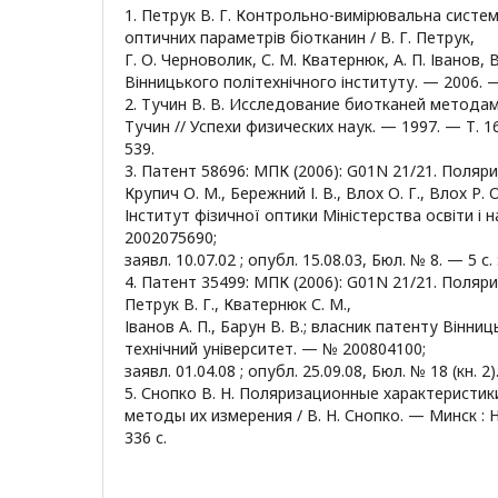
1. Петрук В. Г. Контрольно-вимірювальна систе
оптичних параметрів біотканин / В. Г. Петрук,
Г. О. Черноволик, С. М. Кватернюк, А. П. Іванов, В
Вінницького політехнічного інституту. — 2006. 
2. Тучин В. В. Исследование биотканей методам
Тучин // Успехи физических наук. — 1997. — Т. 1
539.
3. Патент 58696: МПК (2006): G01N 21/21. Поляр
Крупич О. М., Бережний І. В., Влох О. Г., Влох Р. 
Інститут фізичної оптики Міністерства освіти і 
2002075690;
заявл. 10.07.02 ; опубл. 15.08.03, Бюл. № 8. — 5 с. :
4. Патент 35499: МПК (2006): G01N 21/21. Поляр
Петрук В. Г., Кватернюк С. М.,
Іванов А. П., Барун В. В.; власник патенту Вінни
технічний університет. — № 200804100;
заявл. 01.04.08 ; опубл. 25.09.08, Бюл. № 18 (кн. 2). 
5. Снопко В. Н. Поляризационные характеристик
методы их измерения / В. Н. Снопко. — Минск : Н
336 с.