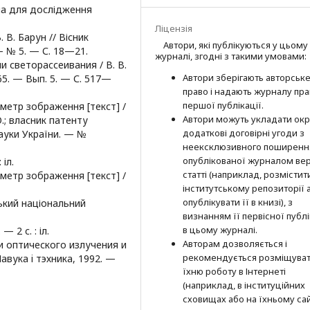
ма для дослідження
Ліцензія
. В. Барун // Вісник
Автори, які публікуються у цьому
— № 5. — С. 18—21.
журналі, згодні з такими умовами:
и светорассеивания / В. В.
Автори зберігають авторськ
65. — Вып. 5. — С. 517—
право і надають журналу пр
першої публі­кації.
иметр зображення [текст] /
Автори можуть укладати окр
О.; власник патенту
додат­кові договірні угоди з
науки України. — №
неексклюзив­ного поширенн
опублікованої журналом вер
 іл.
статті (наприклад, розмістити
иметр зображення [текст] /
інститутському репозиторії 
опубліку­вати її в книзі), з
цький національний
визнанням її первісної публі
в цьому журналі.
— 2 с. : іл.
Авторам дозволяється і
и оптического излучения и
рекомендується розміщува
авука i тэхника, 1992. —
їхню роботу в Інтернеті
(наприклад, в інституційних
сховищах або на їхньому сай