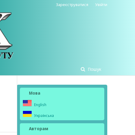
Зареєструватися
Увійти
Пошук
Мова
English
Українська
Авторам