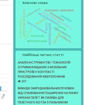
Ключові слова
управління
машинне навчання
штучний інтелект
реактивна потужність
моделювання
теплообмін
похибка
модель
нечітка логіка
прогнозування
якість
оптимізація
ризик
ефективність
структура
трамвай
стійкість
вологість
автоматизація
Найбільш читані статті
АНАЛІЗ ІНСТРУМЕНТІВ І ТЕХНОЛОГІЙ
ОТРИМАННЯДАНИХ З МОБІЛЬНИХ
ПРИСТРОЇВ У КОНТЕКСТІ
РОЗСЛІДУВАННЯ КІБЕРЗЛОЧИНІВ
207
ВИКИДИ ЗАБРУДНЮВАЛЬНИХ РЕЧОВИН
ВІД СПАЛЮВАННЯ ПОШИРЕНИХ НА РИНКУ
УКРАЇНИ ПЕЛЕТ ЯК ПАЛИВА ДЛЯ
ПЕЛЕТНОГО КОТЛА З ПАЛЬНИКОМ