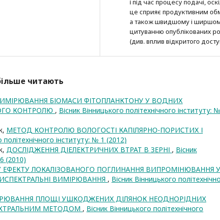
і під час процесу подачі, оск
це сприяє продуктивним об
а також швидшому і ширшо
цитуванню опубліко­ва­них ро
(див. вплив відкритого досту
йбільше читають
ВИМІРЮВАННЯ БІОМАСИ ФІТОПЛАНКТОНУ У ВОДНИХ
НОГО КОНТРОЛЮ
,
Вісник Вінницького політехнічного інституту: №
к,
МЕТОД КОНТРОЛЮ ВОЛОГОСТІ КАПІЛЯРНО-ПОРИСТИХ І
 політехнічного інституту: № 1 (2012)
к,
ДОСЛІДЖЕННЯ ДІЕЛЕКТРИЧНИХ ВТРАТ В ЗЕРНІ
,
Вісник
6 (2010)
 ЕФЕКТУ ЛОКАЛІЗОВАНОГО ПОГЛИНАННЯ ВИПРОМІНЮВАННЯ 
ТИСПЕКТРАЛЬНІ ВИМІРЮВАННЯ
,
Вісник Вінницького політехнічн
ІРЮВАННЯ ПЛОЩІ УШКОДЖЕНИХ ДІЛЯНОК НЕОДНОРІДНИХ
ЕКТРАЛЬНИМ МЕТОДОМ
,
Вісник Вінницького політехнічного