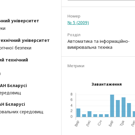
Номер
чний університет
№ 5 (2009)
еки
Розділ
технічний університет
Автоматика та інформаційно-
вимірювальна техніка
огічної безпеки
ий технічний
Метрики
и
Завантаження
НАН Бєларусі
 середовищ
АН Бєларусі
сіювальних середовищ