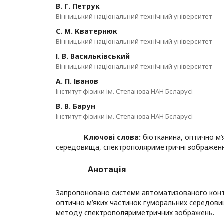
В. Г. Петрук
Вінницький національний технічний університет
С. М. Кватернюк
Вінницький національний технічний університет
І. В. Васильківський
Вінницький національний технічний університет
А. П. Іванов
Інститут фізики ім. Степанова НАН Бєларусі
В. В. Барун
Інститут фізики ім. Степанова НАН Бєларусі
Ключові слова:
біотканина, оптично м’
середовища, спектрополяриметричні зображен
Анотація
Запропоновано системи автоматизованого контр
оптично м’яких частинок гуморальних середовищ 
методу спектрополяриметричних зображень.