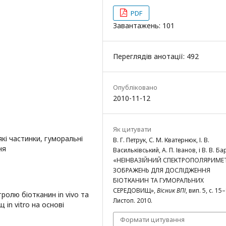
PDF
Завантажень: 101
Переглядів анотації: 492
Опубліковано
2010-11-12
Як цитувати
які частинки, гуморальні
В. Г. Петрук, С. М. Кватернюк, І. В.
ня
Васильківський, А. П. Іванов, і В. В. Ба
«НЕІНВАЗІЙНИЙ СПЕКТРОПОЛЯРИМЕ
ЗОБРАЖЕНЬ ДЛЯ ДОСЛІДЖЕННЯ
БІОТКАНИН ТА ГУМОРАЛЬНИХ
СЕРЕДОВИЩ»,
Вісник ВПІ
, вип. 5, с. 15
олю біотканин in vivo та
Листоп. 2010.
in vitro на основі
Формати цитування