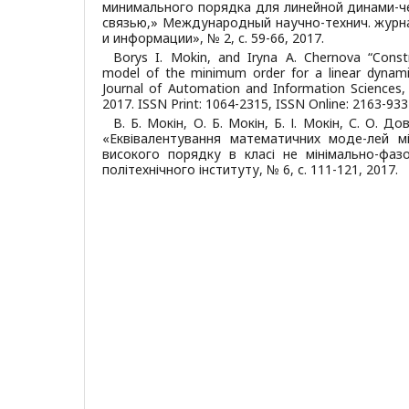
минимального порядка для линейной динами-ч
связью,» Международный научно-технич. журн
и информации», № 2, c. 59-66, 2017.
Borys I. Mokin, and Iryna A. Chernova “Const
model of the minimum order for a linear dynami
Journal of Automation and Information Sciences, v
2017. ISSN Print: 1064-2315, ISSN Online: 2163-933
В. Б. Мокін, О. Б. Мокін, Б. І. Мокін, С. О. Д
«Еквівалентування математичних моде-лей мі
високого порядку в класі не мінімально-фазо
політехнічного інституту, № 6, с. 111-121, 2017.