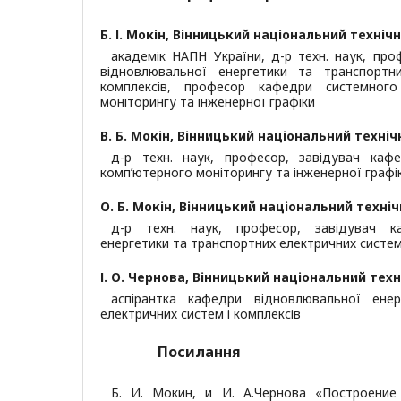
Б. І. Мокін,
Вінницький національний технічн
академік НАПН України, д-р техн. наук, пр
відновлювальної енергетики та транспортн
комплексів, професор кафедри системного 
моніторингу та інженерної графіки
В. Б. Мокін,
Вінницький національний техніч
д-р техн. наук, професор, завідувач кафе
комп’ютерного моніторингу та інженерної графі
О. Б. Мокін,
Вінницький національний техніч
д-р техн. наук, професор, завідувач к
енергетики та транспортних електричних систем
І. О. Чернова,
Вінницький національний техн
аспірантка кафедри відновлювальної ене
електричних систем і комплексів
Посилання
Б. И. Мокин, и И. А.Чернова «Построени