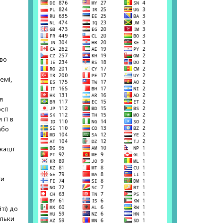
е
аво
емі,
я
сії
 її в
або
кації
ти
ті) до
ільки