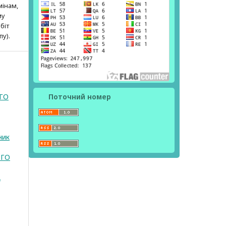
мінам,
му
біт
пу).
ГО
Поточний номер
ник
ОГО
А