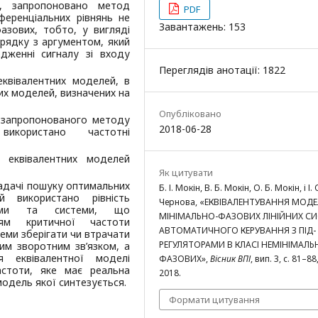
у, запропоновано метод
PDF
еренціальних рівнянь не
Завантажень: 153
азових, тобто, у вигляді
рядку з аргументом, який
дженні сигналу зі входу
Переглядів анотації: 1822
еквівалентних моделей, в
х моделей, визначених на
Опубліковано
 запропонованого методу
2018-06-28
використано частотні
в еквівалентних моделей
Як цитувати
задачі пошуку оптимальних
Б. І. Мокін, В. Б. Мокін, О. Б. Мокін, і І. 
й використано рівність
Чернова, «ЕКВІВАЛЕНТУВАННЯ МОД
стеми та системи, що
МІНІМАЛЬНО-ФАЗОВИХ ЛІНІЙНИХ С
ням критичної частоти
АВТОМАТИЧНОГО КЕРУВАННЯ З ПІД-
теми зберігати чи втрачати
РЕГУЛЯТОРАМИ В КЛАСІ НЕМІНІМАЛЬ
ним зворотним зв’язком, а
я еквівалентної моделі
ФАЗОВИХ»,
Вісник ВПІ
, вип. 3, с. 81–88
стоти, яке має реальна
2018.
одель якої синтезується.
Формати цитування