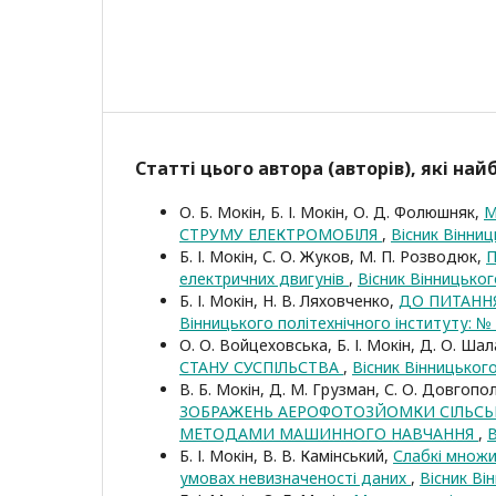
Статті цього автора (авторів), які на
О. Б. Мокін, Б. І. Мокін, О. Д. Фолюшняк,
М
СТРУМУ ЕЛЕКТРОМОБІЛЯ
,
Вісник Вінниц
Б. І. Мокін, С. О. Жуков, М. П. Розводюк,
П
електричних двигунів
,
Вісник Вінницьког
Б. І. Мокін, Н. В. Ляховченко,
ДО ПИТАНН
Вінницького політехнічного інституту: № 
О. О. Войцеховська, Б. І. Мокін, Д. О. Ша
СТАНУ СУСПІЛЬСТВА
,
Вісник Вінницького
В. Б. Мокін, Д. М. Грузман, С. О. Довгопо
ЗОБРАЖЕНЬ АЕРОФОТОЗЙОМКИ СІЛЬСЬ
МЕТОДАМИ МАШИННОГО НАВЧАННЯ
,
В
Б. І. Мокін, В. В. Камінський,
Слабкі множи
умовах невизначеності даних
,
Вісник Ві