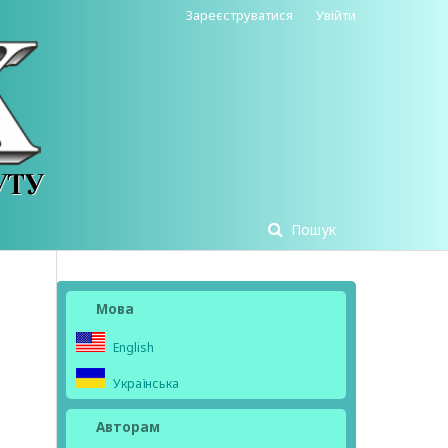
Зареєструватися
Увійти
Пошук
Мова
English
Українська
Авторам