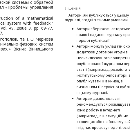
еской системы с обратной
ал «Проблемы управления
Ліцензія
Автори, які публікуються у цьому
ruction of a mathematical
журналі, згодні з такими умовами:
cal system with feedback,”
ol. 49, Issue 3, рр. 69-77,
Автори зберігають авторськ
7.
право і надають журналу пр
овгополюк, та І. О. Чернова
першої публі­кації.
німально-фазових систем
Автори можуть укладати окр
вих,» Вісник Вінницького
додат­кові договірні угоди з
неексклюзив­ного поширенн
опублікованої журналом вер
статті (наприклад, розмістити
інститутському репозиторії 
опубліку­вати її в книзі), з
визнанням її первісної публі
в цьому журналі.
Авторам дозволяється і
рекомендується розміщува
їхню роботу в Інтернеті
(наприклад, в інституційних
сховищах або на їхньому сай
і під час процесу подачі, оск