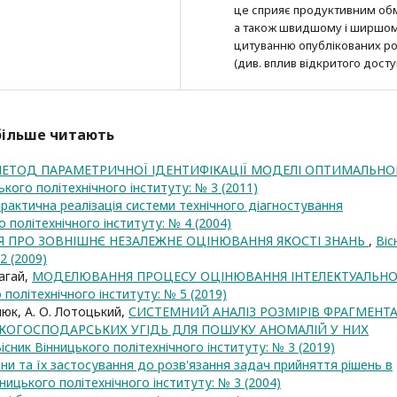
це сприяє продуктивним об
а також швидшому і ширшо
цитуванню опубліко­ва­них ро
(див. вплив відкритого досту
йбільше читають
ЕТОД ПАРАМЕТРИЧНОЇ ІДЕНТИФІКАЦІЇ МОДЕЛІ ОПТИМАЛЬНО
ького політехнічного інституту: № 3 (2011)
рактична реалізація системи технічного діагностування
о політехнічного інституту: № 4 (2004)
Я ПРО ЗОВНІШНЄ НЕЗАЛЕЖНЕ ОЦІНЮВАННЯ ЯКОСТІ ЗНАНЬ
,
Віс
2 (2009)
лагай,
МОДЕЛЮВАННЯ ПРОЦЕСУ ОЦІНЮВАННЯ ІНТЕЛЕКТУАЛЬН
 політехнічного інституту: № 5 (2019)
люк, А. О. Лотоцький,
СИСТЕМНИЙ АНАЛІЗ РОЗМІРІВ ФРАГМЕНТ
КОГОСПОДАРСЬКИХ УГІДЬ ДЛЯ ПОШУКУ АНОМАЛІЙ У НИХ
існик Вінницького політехнічного інституту: № 3 (2019)
ни та їх застосування до розв'язання задач прийняття рішень в
нницького політехнічного інституту: № 3 (2004)