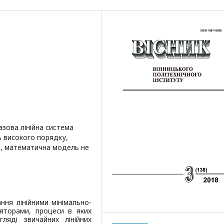
зова лінійна система
 високого порядку,
а, математична модель не
ня лінійними мінімально-
яторами, процеси в яких
яді звичайних лінійних