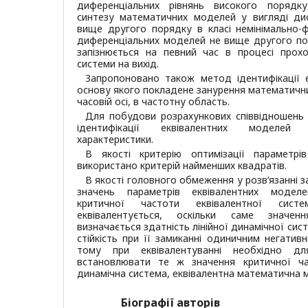
диференціальних рівнянь високого порядк
синтезу математичних моделей у вигляді диф
вище другого порядку в класі немінімально-ф
диференціальних моделей не вище другого по
запізнюється на певний час в процесі прохо
системи на вихід.
Запропоновано також метод ідентифікації 
основу якого покладене занурення математични
часовій осі, в частотну область.
Для побудови розрахункових співвідношень
ідентифікації еквівалентних моделей 
характеристики.
В якості критерію оптимізації параметрі
використано критерій найменших квадратів.
В якості головного обмеження у розв’язанні 
значень параметрів еквівалентних моделе
критичної частоти еквівалентної си
еквівалентується, оскільки саме значен
визначається здатність лінійної динамічної сис
стійкість при її замиканні одиничним негатив
тому при еквівалентуванні необхідно дл
встановлювати те ж значення критичної ча
динамічна система, еквівалентна математична м
Біографії авторів