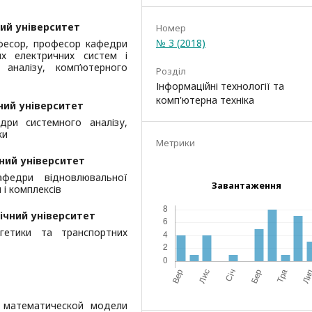
ий університет
Номер
№ 3 (2018)
офесор, професор кафедри
их електричних систем і
аналізу, комп’ютерного
Розділ
Інформаційні технології та
комп'ютерна техніка
ний університет
дри системного аналізу,
ки
Метрики
ний університет
афедри відновлювальної
Завантаження
 і комплексів
ічний університет
ргетики та транспортних
е математической модели