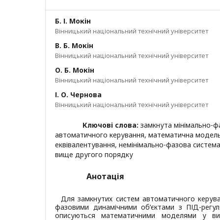
Б. І. Мокін
Вінницький національний технічний університет
В. Б. Мокін
Вінницький національний технічний університет
О. Б. Мокін
Вінницький національний технічний університет
І. О. Чернова
Вінницький національний технічний університет
Ключові слова:
замкнута мінімально-фа
автоматичного керування, математична модель
еквівалентування, немінімально-фазова систем
вище другого порядку
Анотація
Для замкнутих систем автоматичного керуван
фазовими динамічними об’єктами з ПІД-регул
описуються математичними моделями у вигл