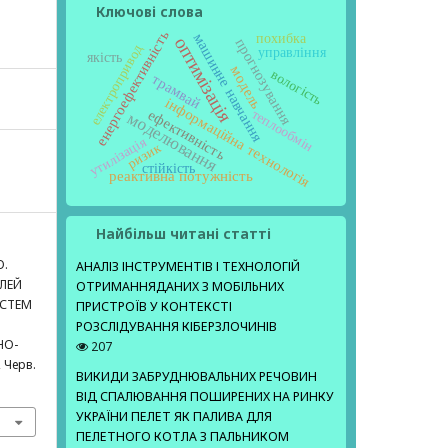
Ключові слова
енергоефективність
машинне навчання
похибка
оптимізація
прогнозування
електропривод
управління
якість
модель
вологість
трамвай
інформаційна технологія
ефективність
теплообмін
моделювання
утилізація
ризик
стійкість
реактивна потужність
Найбільш читані статті
О.
АНАЛІЗ ІНСТРУМЕНТІВ І ТЕХНОЛОГІЙ
ЕЛЕЙ
ОТРИМАННЯДАНИХ З МОБІЛЬНИХ
ИСТЕМ
ПРИСТРОЇВ У КОНТЕКСТІ
РОЗСЛІДУВАННЯ КІБЕРЗЛОЧИНІВ
НО-
207
, Черв.
ВИКИДИ ЗАБРУДНЮВАЛЬНИХ РЕЧОВИН
ВІД СПАЛЮВАННЯ ПОШИРЕНИХ НА РИНКУ
УКРАЇНИ ПЕЛЕТ ЯК ПАЛИВА ДЛЯ
ПЕЛЕТНОГО КОТЛА З ПАЛЬНИКОМ