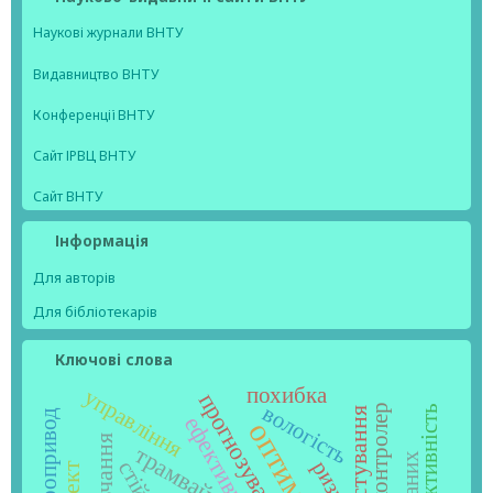
Наукові журнали ВНТУ
Видавництво ВНТУ
Конференції ВНТУ
Сайт ІРВЦ ВНТУ
Сайт ВНТУ
Інформація
Для авторів
Для бібліотекарів
Ключові слова
похибка
управління
прогнозування
вологість
мікроконтролер
продуктивність
діагностування
електропривод
ефективність
трамвай
ризик