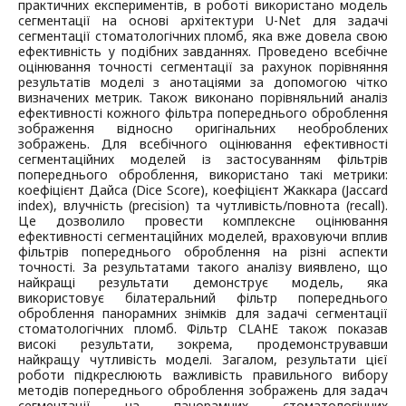
практичних експериментів, в роботі використано модель
сегментації на основі архітектури U-Net для задачі
сегментації стоматологічних пломб, яка вже довела свою
ефективність у подібних завданнях. Проведено всебічне
оцінювання точності сегментації за рахунок порівняння
результатів моделі з анотаціями за допомогою чітко
визначених метрик. Також виконано порівняльний аналіз
ефективності кожного фільтра попереднього оброблення
зображення відносно оригінальних необроблених
зображень. Для всебічного оцінювання ефективності
сегментаційних моделей із застосуванням фільтрів
попереднього оброблення, використано такі метрики:
коефіцієнт Дайса (Dice Score), коефіцієнт Жаккара (Jaccard
index), влучність (precision) та чутливість/повнота (recall).
Це дозволило провести комплексне оцінювання
ефективності сегментаційних моделей, враховуючи вплив
фільтрів попереднього оброблення на різні аспекти
точності. За результатами такого аналізу виявлено, що
найкращі результати демонструє модель, яка
використовує білатеральний фільтр попереднього
оброблення панорамних знімків для задачі сегментації
стоматологічних пломб. Фільтр CLAHE також показав
високі результати, зокрема, продемонструвавши
найкращу чутливість моделі. Загалом, результати цієї
роботи підкреслюють важливість правильного вибору
методів попереднього оброблення зображень для задач
сегментації на панорамних стоматологічних