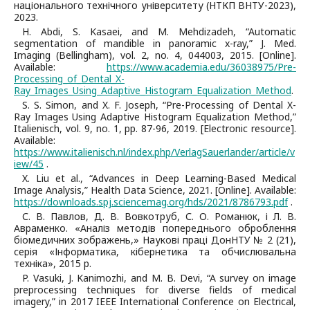
національного технічного університету (НТКП ВНТУ-2023),
2023.
H. Abdi, S. Kasaei, and M. Mehdizadeh, “Automatic
segmentation of mandible in panoramic x-ray,” J. Med.
Imaging (Bellingham), vol. 2, no. 4, 044003, 2015. [Online].
Available:
https://www.academia.edu/36038975/Pre-
Processing_of_Dental_X-
Ray_Images_Using_Adaptive_Histogram_Equalization_Method
.
S. S. Simon, and X. F. Joseph, “Pre-Processing of Dental X-
Ray Images Using Adaptive Histogram Equalization Method,”
Italienisch, vol. 9, no. 1, pp. 87-96, 2019. [Electronic resource].
Available:
https://www.italienisch.nl/index.php/VerlagSauerlander/article/v
iew/45
.
X. Liu et al., “Advances in Deep Learning-Based Medical
Image Analysis,” Health Data Science, 2021. [Online]. Available:
https://downloads.spj.sciencemag.org/hds/2021/8786793.pdf
.
С. В. Павлов, Д. В. Вовкотруб, С. О. Романюк, і Л. В.
Авраменко. «Аналіз методів попереднього оброблення
біомедичних зображень,» Наукові праці ДонНТУ № 2 (21),
серія «Інформатика, кібернетика та обчислювальна
техніка», 2015 р.
P. Vasuki, J. Kanimozhi, and M. B. Devi, “A survey on image
preprocessing techniques for diverse fields of medical
imagery,” in 2017 IEEE International Conference on Electrical,