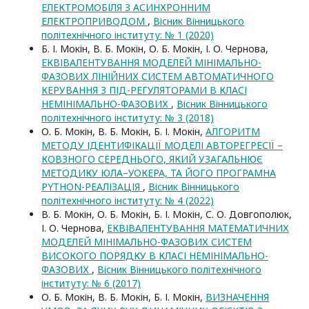
ЕЛЕКТРОМОБІЛЯ З АСИНХРОННИМ
ЕЛЕКТРОПРИВОДОМ
,
Вісник Вінницького
політехнічного інституту: № 1 (2020)
Б. І. Мокін, В. Б. Мокін, О. Б. Мокін, І. О. Чернова,
ЕКВІВАЛЕНТУВАННЯ МОДЕЛЕЙ МІНІМАЛЬНО-
ФАЗОВИХ ЛІНІЙНИХ СИСТЕМ АВТОМАТИЧНОГО
КЕРУВАННЯ З ПІД-РЕГУЛЯТОРАМИ В КЛАСІ
НЕМІНІМАЛЬНО-ФАЗОВИХ
,
Вісник Вінницького
політехнічного інституту: № 3 (2018)
О. Б. Мокін, В. Б. Мокін, Б. І. Мокін,
АЛГОРИТМ
МЕТОДУ ІДЕНТИФІКАЦІЇ МОДЕЛІ АВТОРЕГРЕСІЇ –
КОВЗНОГО СЕРЕДНЬОГО, ЯКИЙ УЗАГАЛЬНЮЄ
МЕТОДИКУ ЮЛА–УОКЕРА, ТА ЙОГО ПРОГРАМНА
PYTHON-РЕАЛІЗАЦІЯ
,
Вісник Вінницького
політехнічного інституту: № 4 (2022)
В. Б. Мокін, О. Б. Мокін, Б. І. Мокін, С. О. Довгополюк,
І. О. Чернова,
ЕКВІВАЛЕНТУВАННЯ МАТЕМАТИЧНИХ
МОДЕЛЕЙ МІНІМАЛЬНО-ФАЗОВИХ СИСТЕМ
ВИСОКОГО ПОРЯДКУ В КЛАСІ НЕМІНІМАЛЬНО-
ФАЗОВИХ
,
Вісник Вінницького політехнічного
інституту: № 6 (2017)
О. Б. Мокін, В. Б. Мокін, Б. І. Мокін,
ВИЗНАЧЕННЯ