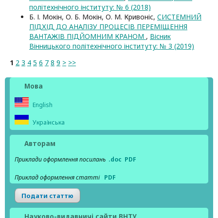
політехнічного інституту: № 6 (2018)
Б. І. Мокін, О. Б. Мокін, О. М. Кривоніс,
CИСТЕМНИЙ
ПІДХІД ДО АНАЛІЗУ ПРОЦЕСІВ ПЕРЕМІЩЕННЯ
ВАНТАЖІВ ПІДЙОМНИМ КРАНОМ
,
Вісник
Вінницького політехнічного інституту: № 3 (2019)
1
2
3
4
5
6
7
8
9
>
>>
Мова
English
Українська
Авторам
Приклади оформлення посилань
.doc
PDF
Приклад оформлення статті
PDF
Подати статтю
Науково-видавничі сайти ВНТУ