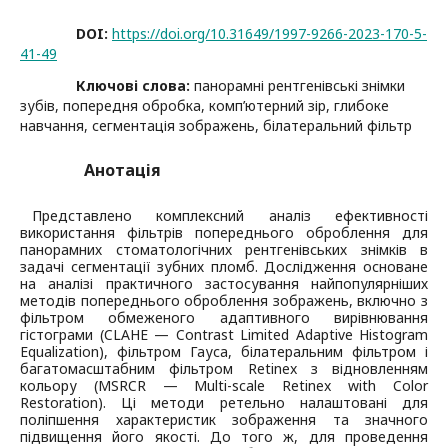
DOI:
https://doi.org/10.31649/1997-9266-2023-170-5-
41-49
Ключові слова:
панорамні рентгенівські знімки
зубів, попередня обробка, комп’ютерний зір, глибоке
навчання, сегментація зображень, білатеральний фільтр
Анотація
Представлено комплексний аналіз ефективності
використання фільтрів попереднього оброблення для
панорамних стоматологічних рентгенівських знімків в
задачі сегментації зубних пломб. Дослідження основане
на аналізі практичного застосування найпопулярніших
методів попереднього оброблення зображень, включно з
фільтром обмеженого адаптивного вирівнювання
гістограми (CLAHE — Contrast Limited Adaptive Histogram
Equalization), фільтром Гауса, білатеральним фільтром і
багатомасштабним фільтром Retinex з відновленням
кольору (MSRCR — Multi-scale Retinex with Color
Restoration). Ці методи ретельно налаштовані для
поліпшення характеристик зображення та значного
підвищення його якості. До того ж, для проведення