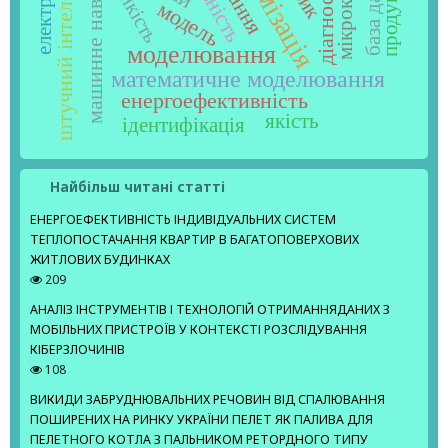
оптимізація
машинне навчання
база даних
стійкість
штучний інтелект
модель
моделювання
математичне моделювання
енергоефективність
якість
ідентифікація
Найбільш читані статті
ЕНЕРГОЕФЕКТИВНІСТЬ ІНДИВІДУАЛЬНИХ СИСТЕМ
ТЕПЛОПОСТАЧАННЯ КВАРТИР В БАГАТОПОВЕРХОВИХ
ЖИТЛОВИХ БУДИНКАХ
209
АНАЛІЗ ІНСТРУМЕНТІВ І ТЕХНОЛОГІЙ ОТРИМАННЯДАНИХ З
МОБІЛЬНИХ ПРИСТРОЇВ У КОНТЕКСТІ РОЗСЛІДУВАННЯ
КІБЕРЗЛОЧИНІВ
108
ВИКИДИ ЗАБРУДНЮВАЛЬНИХ РЕЧОВИН ВІД СПАЛЮВАННЯ
ПОШИРЕНИХ НА РИНКУ УКРАЇНИ ПЕЛЕТ ЯК ПАЛИВА ДЛЯ
ПЕЛЕТНОГО КОТЛА З ПАЛЬНИКОМ РЕТОРДНОГО ТИПУ