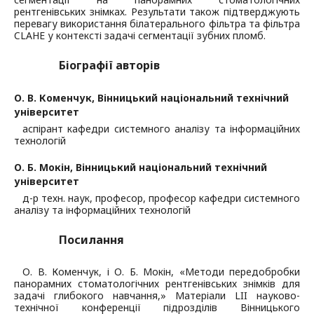
рентгенівських знімках. Результати також підтверджують
перевагу використання білатерального фільтра та фільтра
CLAHE у контексті задачі сегментації зубних пломб.
Біографії авторів
О. В. Коменчук,
Вінницький національний технічний
університет
аспірант кафедри системного аналізу та інформаційних
технологій
О. Б. Мокін,
Вінницький національний технічний
університет
д-р техн. наук, професор, професор кафедри системного
аналізу та інформаційних технологій
Посилання
О. В. Коменчук, і О. Б. Мокін, «Методи передобробки
панорамних стоматологічних рентгенівських знімків для
задачі глибокого навчання,» Матеріали LII науково-
технічної конференції підрозділів Вінницького