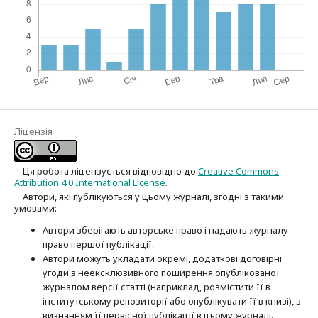
Ліцензія
Ця робота ліцензується відповідно до
Creative Commons
Attribution 4.0 International License
.
Автори, які публікуються у цьому журналі, згодні з такими
умовами:
Автори зберігають авторське право і надають журналу
право першої публі­кації.
Автори можуть укладати окремі, додат­кові договірні
угоди з неексклюзив­ного поширення опублікованої
журналом версії статті (наприклад, розмістити її в
інститутському репозиторії або опубліку­вати її в книзі), з
визнанням її первісної публікації в цьому журналі.