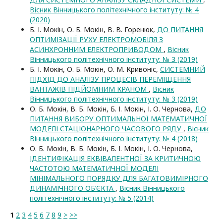
Вісник Вінницького політехнічного інституту: № 4
(2020)
Б. І. Мокін, О. Б. Мокін, В. В. Горенюк,
ДО ПИТАННЯ
ОПТИМІЗАЦІЇ РУХУ ЕЛЕКТРОМОБІЛЯ З
АСИНХРОННИМ ЕЛЕКТРОПРИВОДОМ
,
Вісник
Вінницького політехнічного інституту: № 3 (2019)
Б. І. Мокін, О. Б. Мокін, О. М. Кривоніс,
CИСТЕМНИЙ
ПІДХІД ДО АНАЛІЗУ ПРОЦЕСІВ ПЕРЕМІЩЕННЯ
ВАНТАЖІВ ПІДЙОМНИМ КРАНОМ
,
Вісник
Вінницького політехнічного інституту: № 3 (2019)
О. Б. Мокін, В. Б. Мокін, Б. І. Мокін, І. О. Чернова,
ДО
ПИТАННЯ ВИБОРУ ОПТИМАЛЬНОЇ МАТЕМАТИЧНОЇ
МОДЕЛІ СТАЦІОНАРНОГО ЧАСОВОГО РЯДУ
,
Вісник
Вінницького політехнічного інституту: № 4 (2018)
О. Б. Мокін, В. Б. Мокін, Б. І. Мокін, І. О. Чернова,
ІДЕНТИФІКАЦІЯ ЕКВІВАЛЕНТНОЇ ЗА КРИТИЧНОЮ
ЧАСТОТОЮ МАТЕМАТИЧНОЇ МОДЕЛІ
МІНІМАЛЬНОГО ПОРЯДКУ ДЛЯ БАГАТОВИМІРНОГО
ДИНАМІЧНОГО ОБ’ЄКТА
,
Вісник Вінницького
політехнічного інституту: № 5 (2014)
1
2
3
4
5
6
7
8
9
>
>>