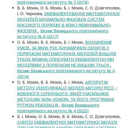
політехнічного інституту: № 3 (2018)
В. Б. Мокін, О. Б. Мокін, Б. І. Мокін, С. О. Довгополюк,
І. О. Чернова,
ЕКВІВАЛЕНТУВАННЯ МАТЕМАТИЧНИХ
МОДЕЛЕЙ МІНІМАЛЬНО-ФАЗОВИХ СИСТЕМ
ВИСОКОГО ПОРЯДКУ В КЛАСІ НЕМІНІМАЛЬНО-
ФАЗОВИХ
,
Вісник Вінницького політехнічного
інституту: № 6 (2017)
О. Б. Мокін, В. Б. Мокін, Б. І. Мокін,
ВИЗНАЧЕННЯ
УМОВ, ЗА ЯКИХ РУХ ДИНАМІЧНИХ ОБ’ЄКТІВ З
ПОРЯДКОМ МАТЕМАТИЧНИХ МОДЕЛЕЙ ВИЩИМ
ТРЬОХ МОЖНА ОПИСУВАТИ ЕКВІВАЛЕНТНИ-МИ
МОДЕЛЯМИ З ПОРЯДКОМ НЕ ВИЩИМ ТРЬОХ
,
Вісник Вінницького політехнічного інституту: № 4
(2014)
О. Б. Мокін, В. Б. Мокін, Б. І. Мокін,
АЛГОРИТМ
МЕТОДУ ІДЕНТИФІКАЦІЇ МОДЕЛІ АВТОРЕГРЕСІЇ –
КОВЗНОГО СЕРЕДНЬОГО, ЯКИЙ УЗАГАЛЬНЮЄ
МЕТОДИКУ ЮЛА–УОКЕРА, ТА ЙОГО ПРОГРАМНА
PYTHON-РЕАЛІЗАЦІЯ
,
Вісник Вінницького
політехнічного інституту: № 4 (2022)
Б. І. Мокін, О. Б. Мокін, В. Б. Мокін, С. О. Довгополюк,
СИНТЕЗ ЕКВІВАЛЕНТНОЇ МАТЕМАТИЧНОЇ МОДЕЛІ
ДЛЯ СИСТЕМНОГО АНАЛІЗУ СКЛАДНОЇ СИСТЕМИ
,