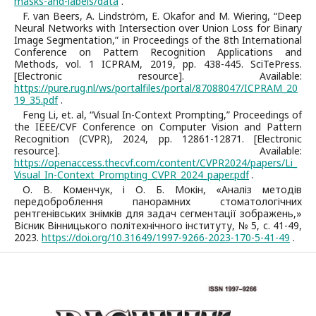
masks-and-labels/data
.
F. van Beers, A. Lindström, E. Okafor and M. Wiering, “Deep
Neural Networks with Intersection over Union Loss for Binary
Image Segmentation,” in Proceedings of the 8th International
Conference on Pattern Recognition Applications and
Methods, vol. 1 ICPRAM, 2019, pp. 438-445. SciTePress.
[Electronic resource]. Available:
https://pure.rug.nl/ws/portalfiles/portal/87088047/ICPRAM_20
19_35.pdf
.
Feng Li, et. al, “Visual In-Context Prompting,” Proceedings of
the IEEE/CVF Conference on Computer Vision and Pattern
Recognition (CVPR), 2024, pp. 12861-12871. [Electronic
resource]. Available:
https://openaccess.thecvf.com/content/CVPR2024/papers/Li_
Visual_In-Context_Prompting_CVPR_2024_paper.pdf
.
О. В. Коменчук, і О. Б. Мокін, «Аналіз методів
передоброблення панорамних стоматологічних
рентгенівських знімків для задач сегментації зображень,»
Вісник Вінницького політехнічного інституту, № 5, с. 41-49,
2023.
https://doi.org/10.31649/1997-9266-2023-170-5-41-49
.