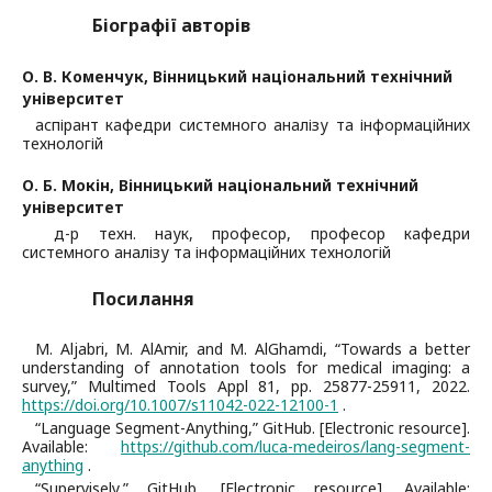
Біографії авторів
О. В. Коменчук,
Вінницький національний технічний
університет
аспірант кафедри системного аналізу та інформаційних
технологій
О. Б. Мокін,
Вінницький національний технічний
університет
д-р техн. наук, професор, професор кафедри
системного аналізу та інформаційних технологій
Посилання
M. Aljabri, M. AlAmir, and M. AlGhamdi, “Towards a better
understanding of annotation tools for medical imaging: a
survey,” Multimed Tools Appl 81, pp. 25877-25911, 2022.
https://doi.org/10.1007/s11042-022-12100-1
.
“Language Segment-Anything,” GitHub. [Electronic resource].
Available:
https://github.com/luca-medeiros/lang-segment-
anything
.
“Supervisely,” GitHub, [Electronic resource]. Available: