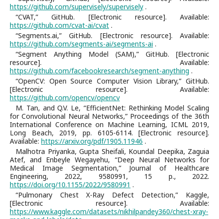
https://github.com/supervisely/supervisely
.
“CVAT,” GitHub. [Electronic resource]. Available:
https://github.com/cvat-ai/cvat
.
“Segments.ai,” GitHub. [Electronic resource]. Available:
https://github.com/segments-ai/segments-ai
.
“Segment Anything Model (SAM),” GitHub. [Electronic
resource]. Available:
https://github.com/facebookresearch/segment-anything
.
“OpenCV: Open Source Computer Vision Library,” GitHub.
[Electronic resource]. Available:
https://github.com/opencv/opencv
M. Tan, and Q.V. Le, “EfficientNet: Rethinking Model Scaling
for Convolutional Neural Networks,” Proceedings of the 36th
International Conference on Machine Learning, ICML 2019,
Long Beach, 2019, pp. 6105-6114. [Electronic resource].
Available:
https://arxiv.org/pdf/1905.11946
.
Malhotra Priyanka, Gupta Sheifali, Koundal Deepika, Zaguia
Atef, and Enbeyle Wegayehu, “Deep Neural Networks for
Medical Image Segmentation,” Journal of Healthcare
Engineering, 2022, 9580991, 15 p., 2022.
https://doi.org/10.1155/2022/9580991
.
“Pulmonary Chest X-Ray Defect Detection,” Kaggle,
[Electronic resource]. Available:
https://www.kaggle.com/datasets/nikhilpandey360/chest-xray-