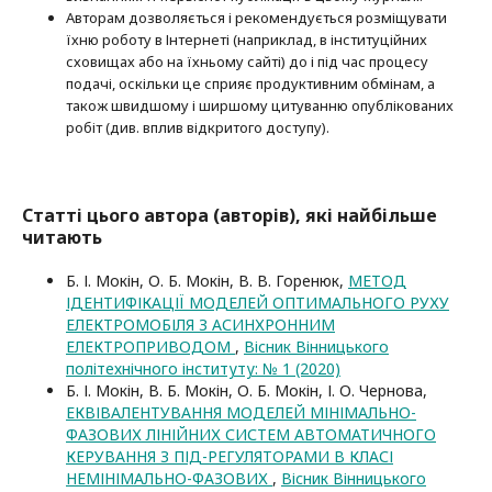
Авторам дозволяється і рекомендується розміщувати
їхню роботу в Інтернеті (наприклад, в інституційних
сховищах або на їхньому сайті) до і під час процесу
подачі, оскільки це сприяє продуктивним обмінам, а
також швидшому і ширшому цитуванню опубліко­ва­них
робіт (див. вплив відкритого доступу).
Статті цього автора (авторів), які найбільше
читають
Б. І. Мокін, О. Б. Мокін, В. В. Горенюк,
МЕТОД
ІДЕНТИФІКАЦІЇ МОДЕЛЕЙ ОПТИМАЛЬНОГО РУХУ
ЕЛЕКТРОМОБІЛЯ З АСИНХРОННИМ
ЕЛЕКТРОПРИВОДОМ
,
Вісник Вінницького
політехнічного інституту: № 1 (2020)
Б. І. Мокін, В. Б. Мокін, О. Б. Мокін, І. О. Чернова,
ЕКВІВАЛЕНТУВАННЯ МОДЕЛЕЙ МІНІМАЛЬНО-
ФАЗОВИХ ЛІНІЙНИХ СИСТЕМ АВТОМАТИЧНОГО
КЕРУВАННЯ З ПІД-РЕГУЛЯТОРАМИ В КЛАСІ
НЕМІНІМАЛЬНО-ФАЗОВИХ
,
Вісник Вінницького