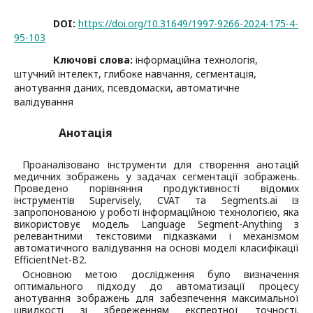
DOI:
https://doi.org/10.31649/1997-9266-2024-175-4-
95-103
Ключові слова:
інформаційна технологія,
штучний інтелект, глибоке навчання, сегментація,
анотування даних, псевдомаски, автоматичне
валідування
Анотація
Проаналізовано інструменти для створення анотацій
медичних зображень у задачах сегментації зображень.
Проведено порівняння продуктивності відомих
інструментів Supervisely, CVAT та Segments.ai із
запропонованою у роботі інформаційною технологією, яка
використовує модель Language Segment-Anything з
релевантними текстовими підказками і механізмом
автоматичного валідування на основі моделі класифікації
EfficientNet-B2.
Основною метою дослідження було визначення
оптимального підходу до автоматизації процесу
анотування зображень для забезпечення максимальної
швидкості зі збереженням експертної точності.