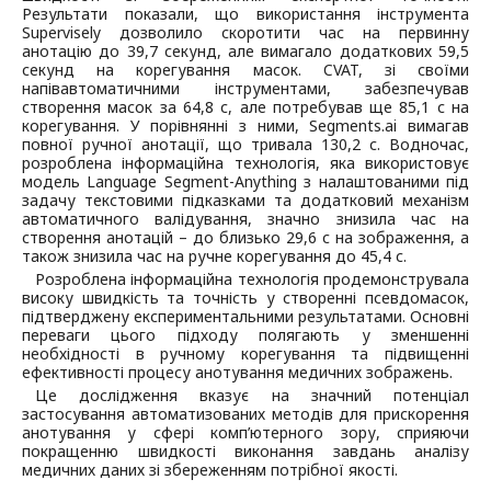
Результати показали, що використання інструмента
Supervisely дозволило скоротити час на первинну
анотацію до 39,7 секунд, але вимагало додаткових 59,5
секунд на корегування масок. CVAT, зі своїми
напівавтоматичними інструментами, забезпечував
створення масок за 64,8 с, але потребував ще 85,1 с на
корегування. У порівнянні з ними, Segments.ai вимагав
повної ручної анотації, що тривала 130,2 с. Водночас,
розроблена інформаційна технологія, яка використовує
модель Language Segment-Anything з налаштованими під
задачу текстовими підказками та додатковий механізм
автоматичного валідування, значно знизила час на
створення анотацій – до близько 29,6 с на зображення, а
також знизила час на ручне корегування до 45,4 с.
Розроблена інформаційна технологія продемонструвала
високу швидкість та точність у створенні псевдомасок,
підтверджену експериментальними результатами. Основні
переваги цього підходу полягають у зменшенні
необхідності в ручному корегування та підвищенні
ефективності процесу анотування медичних зображень.
Це дослідження вказує на значний потенціал
застосування автоматизованих методів для прискорення
анотування у сфері комп’ютерного зору, сприяючи
покращенню швидкості виконання завдань аналізу
медичних даних зі збереженням потрібної якості.