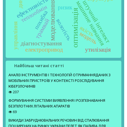
ефективність
моделювання
штучний інтелект
машинне навчання
теплообмін
ризик
оптимізація
похибка
трамвай
вологість
управління
якість
модель
діагностування
електропривод
утилізація
Найбільш читані статті
АНАЛІЗ ІНСТРУМЕНТІВ І ТЕХНОЛОГІЙ ОТРИМАННЯДАНИХ З
МОБІЛЬНИХ ПРИСТРОЇВ У КОНТЕКСТІ РОЗСЛІДУВАННЯ
КІБЕРЗЛОЧИНІВ
207
ФОРМУВАННЯ СИСТЕМИ ВИЯВЛЕННЯ І РОЗПІЗНАВАННЯ
БЕЗПІЛОТНИХ ЛІТАЛЬНИХ АПАРАТІВ
69
ВИКИДИ ЗАБРУДНЮВАЛЬНИХ РЕЧОВИН ВІД СПАЛЮВАННЯ
ПОШИРЕНИХ НА РИНКУ УКРАЇНИ ПЕЛЕТ ЯК ПАЛИВА ДЛЯ