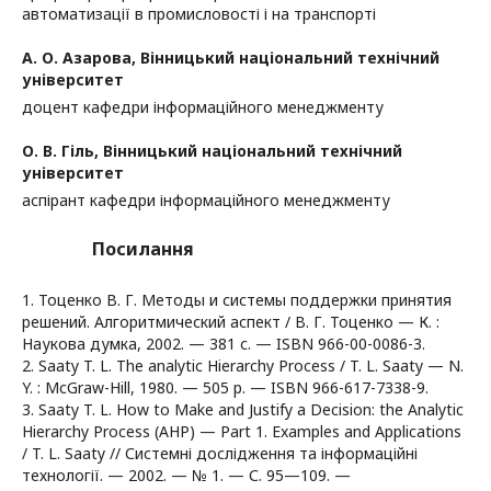
автоматизації в промисловості і на транспорті
А. О. Азарова,
Вінницький національний технічний
університет
доцент кафедри інформаційного менеджменту
О. В. Гіль,
Вінницький національний технічний
університет
аспірант кафедри інформаційного менеджменту
Посилання
1. Тоценко В. Г. Методы и системы поддержки принятия
решений. Алгоритмический аспект / В. Г. Тоценко — К. :
Наукова думка, 2002. — 381 с. — ISBN 966-00-0086-3.
2. Saaty T. L. The analytic Hierarchy Process / T. L. Saaty — N.
Y. : McGraw-Hill, 1980. — 505 p. — ISBN 966-617-7338-9.
3. Saaty T. L. How to Make and Justify a Decision: the Analytic
Hierarchy Process (AHP) — Part 1. Examples and Applications
/ T. L. Saaty // Системні дослідження та інформаційні
технології. — 2002. — № 1. — С. 95—109. —