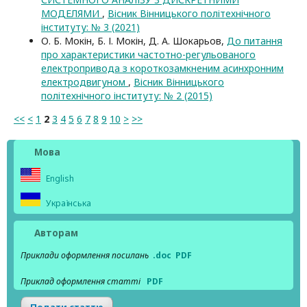
МОДЕЛЯМИ
,
Вісник Вінницького політехнічного
інституту: № 3 (2021)
О. Б. Мокін, Б. І. Мокін, Д. А. Шокарьов,
До питання
про характеристики частотно-регульованого
електропривода з короткозамкненим асинхронним
електродвигуном
,
Вісник Вінницького
політехнічного інституту: № 2 (2015)
<<
<
1
2
3
4
5
6
7
8
9
10
>
>>
Мова
English
Українська
Авторам
Приклади оформлення посилань
.doc
PDF
Приклад оформлення статті
PDF
Подати статтю