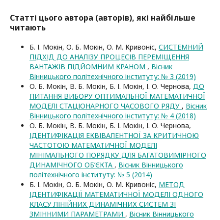
Статті цього автора (авторів), які найбільше
читають
Б. І. Мокін, О. Б. Мокін, О. М. Кривоніс,
CИСТЕМНИЙ
ПІДХІД ДО АНАЛІЗУ ПРОЦЕСІВ ПЕРЕМІЩЕННЯ
ВАНТАЖІВ ПІДЙОМНИМ КРАНОМ
,
Вісник
Вінницького політехнічного інституту: № 3 (2019)
О. Б. Мокін, В. Б. Мокін, Б. І. Мокін, І. О. Чернова,
ДО
ПИТАННЯ ВИБОРУ ОПТИМАЛЬНОЇ МАТЕМАТИЧНОЇ
МОДЕЛІ СТАЦІОНАРНОГО ЧАСОВОГО РЯДУ
,
Вісник
Вінницького політехнічного інституту: № 4 (2018)
О. Б. Мокін, В. Б. Мокін, Б. І. Мокін, І. О. Чернова,
ІДЕНТИФІКАЦІЯ ЕКВІВАЛЕНТНОЇ ЗА КРИТИЧНОЮ
ЧАСТОТОЮ МАТЕМАТИЧНОЇ МОДЕЛІ
МІНІМАЛЬНОГО ПОРЯДКУ ДЛЯ БАГАТОВИМІРНОГО
ДИНАМІЧНОГО ОБ’ЄКТА
,
Вісник Вінницького
політехнічного інституту: № 5 (2014)
Б. І. Мокін, О. Б. Мокін, О. М. Кривоніс,
МЕТОД
ІДЕНТИФІКАЦІЇ МАТЕМАТИЧНОЇ МОДЕЛІ ОДНОГО
КЛАСУ ЛІНІЙНИХ ДИНАМІЧНИХ СИСТЕМ ЗІ
ЗМІННИМИ ПАРАМЕТРАМИ
,
Вісник Вінницького