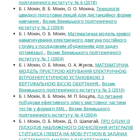
політехнічного інституту: № 6 (2018)
Б. І. Мокін, В. Б. Мокін, О. О. Мокіна,
Технологія
швидкої підготовки лекцій для дистанційної форми
навчання
,
Вісник Вінницького політехнічного
інституту: № 2 (2004)
Б. І. Мокін, О. Б. Мокін,
Математична модель кривої
намагнічування електричного двигуна постійного
струму з послідовним збудженням для задач
оптимізації
,
Вісник Вінницького політехнічного
інституту: № 1 (2004)
Б. І. Мокін, О. Б. Мокін, О. А. Жуков,
МАТЕМАТИЧНА
МОДЕЛЬ ПРИСТРОЮ КЕРУВАННЯ ЕЛЕКТРИЧНОЮ
ВІТРОЕНЕРГЕТИЧНОЮ УСТАНОВКОЮ З
ВЕРТИКАЛЬНОЮ ВІССЮ ОБЕРТАННЯ
,
Вісник
Вінницького політехнічного інституту: № 3 (2010)
Б. І. Мокін, В. Б. Мокін, М. П. Боцула,
До питання
побудови ефективного опису змістовної частини
тестів у форматі XML
,
Вісник Вінницького
політехнічного інституту: № 4 (2004)
Б. І. Мокін, О. Б. Мокін, Д. О. Шалагай,
ПРО ОДИН ІЗ
ПІДХОДІВ НАБЛИЖЕНОГО ОБЧИСЛЕННЯ ІНТЕГРАЛІВ
СТІЛТЬЄСА І ЛЕБЕГА НА МОВІ PYTHON В ЗАДАЧАХ
СИСТЕМНОГО АНАЛІЗУ З ДИСКРЕТНИМИ