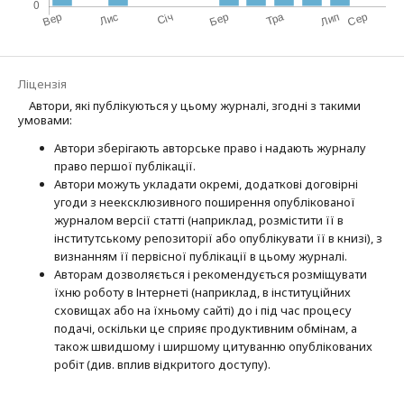
Ліцензія
Автори, які публікуються у цьому журналі, згодні з такими
умовами:
Автори зберігають авторське право і надають журналу
право першої публі­кації.
Автори можуть укладати окремі, додат­кові договірні
угоди з неексклюзив­ного поширення опублікованої
журналом версії статті (наприклад, розмістити її в
інститутському репозиторії або опубліку­вати її в книзі), з
визнанням її первісної публікації в цьому журналі.
Авторам дозволяється і рекомендується розміщувати
їхню роботу в Інтернеті (наприклад, в інституційних
сховищах або на їхньому сайті) до і під час процесу
подачі, оскільки це сприяє продуктивним обмінам, а
також швидшому і ширшому цитуванню опубліко­ва­них
робіт (див. вплив відкритого доступу).