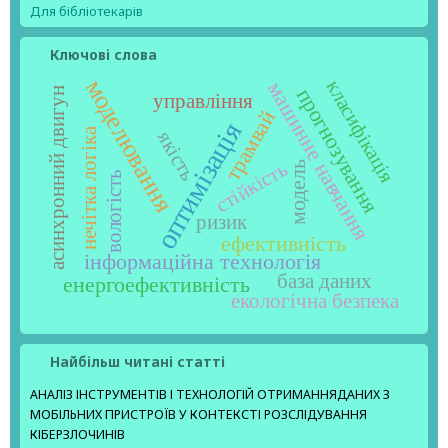
Для бібліотекарів
Ключові слова
моделювання
класифікація
машинне навчання
прогнозування
асинхронний двигун
управління
трамвай
оптимізація
нечітка логіка
якість
стійкість
модель
вологість
ризик
ефективність
інформаційна технологія
база даних
енергоефективність
екологічна безпека
Найбільш читані статті
АНАЛІЗ ІНСТРУМЕНТІВ І ТЕХНОЛОГІЙ ОТРИМАННЯДАНИХ З
МОБІЛЬНИХ ПРИСТРОЇВ У КОНТЕКСТІ РОЗСЛІДУВАННЯ
КІБЕРЗЛОЧИНІВ