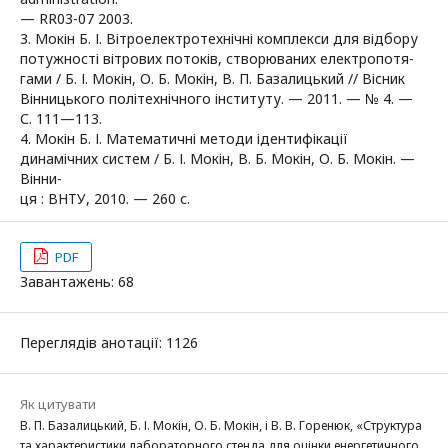
— RR03-07 2003.
3. Мокін Б. І. Вітроелектротехнічні комплекси для відбору
потужності вітрових потоків, створюваних електропотя-
гами / Б. І. Мокін, О. Б. Мокін, В. П. Базалицький // Вісник
Вінницького політехнічного інституту. — 2011. — № 4. —
С. 111—113.
4. Мокін Б. І. Математичні методи ідентифікації
динамічних систем / Б. І. Мокін, В. Б. Мокін, О. Б. Мокін. —
Вінни-
ця : ВНТУ, 2010. — 260 с.
PDF
Завантажень: 68
Переглядів анотації: 1126
Як цитувати
В. П. Базалицький, Б. І. Мокін, О. Б. Мокін, і В. В. Горенюк, «Структура
та характеристики лабораторного стенда для оцінки енергетичного