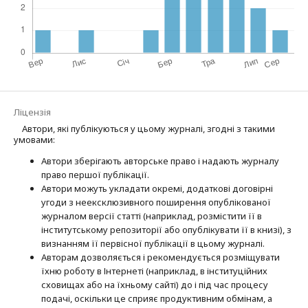
Ліцензія
Автори, які публікуються у цьому журналі, згодні з такими
умовами:
Автори зберігають авторське право і надають журналу
право першої публі­кації.
Автори можуть укладати окремі, додат­кові договірні
угоди з неексклюзив­ного поширення опублікованої
журналом версії статті (наприклад, розмістити її в
інститутському репозиторії або опубліку­вати її в книзі), з
визнанням її первісної публікації в цьому журналі.
Авторам дозволяється і рекомендується розміщувати
їхню роботу в Інтернеті (наприклад, в інституційних
сховищах або на їхньому сайті) до і під час процесу
подачі, оскільки це сприяє продуктивним обмінам, а