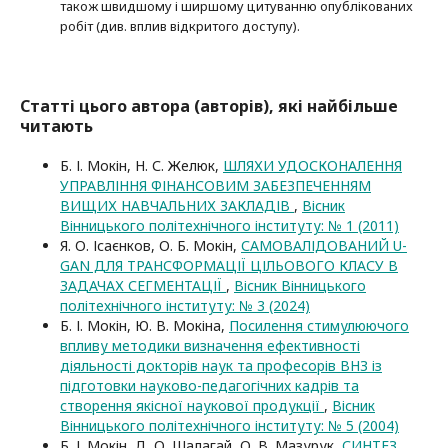
також швидшому і ширшому цитуванню опубліко­ва­них
робіт (див. вплив відкритого доступу).
Статті цього автора (авторів), які найбільше
читають
Б. І. Мокін, Н. С. Желюк,
ШЛЯХИ УДОСКОНАЛЕННЯ
УПРАВЛІННЯ ФІНАНСОВИМ ЗАБЕЗПЕЧЕННЯМ
ВИЩИХ НАВЧАЛЬНИХ ЗАКЛАДІВ
,
Вісник
Вінницького політехнічного інституту: № 1 (2011)
Я. О. Ісаєнков, О. Б. Мокін,
САМОВАЛІДОВАНИЙ U-
GAN ДЛЯ ТРАНСФОРМАЦІЇ ЦІЛЬОВОГО КЛАСУ В
ЗАДАЧАХ СЕГМЕНТАЦІЇ
,
Вісник Вінницького
політехнічного інституту: № 3 (2024)
Б. І. Мокін, Ю. В. Мокіна,
Посилення стимулюючого
впливу методики визначення ефективності
діяльності докторів наук та професорів ВНЗ із
підготовки науково-педагогічних кадрів та
створення якісної наукової продукції
,
Вісник
Вінницького політехнічного інституту: № 5 (2004)
Б. І. Мокін, Д. О. Шалагай, О. В. Мазурук,
СИНТЕЗ