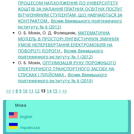
ПРОЦЕСОМ НАДХОДЖЕННЯ ДО УНІВЕРСИТЕТУ
КОШТІВ ЗА НАДАННЯ ПЛАТНИХ ОСВІТНІХ ПОСЛУГ
ВІТЧИЗНЯНИМ СТУДЕНТАМ, ЩО НАВЧАЮТЬСЯ ЗА
КОНТРАКТОМ
,
Вісник Вінницького політехнічного
інституту: № 6 (2012)
О. Б. Мокін, О. Д. Фолюшняк,
МАТЕМАТИЧНА
МОДЕЛЬ В ПРОСТОРІ ЛІНГВІСТИЧНИХ ЗМІННИХ
УМОВ НЕПЕРЕВЕРТАННЯ ЕЛЕКТРОМОБІЛЯ НА
ПОВОРОТІ ДОРОГИ
,
Вісник Вінницького
політехнічного інституту: № 1 (2012)
О. Б. Мокін,
ОПТИМІЗАЦІЯ РУХУ ПОРОЖНЬОГО
ЕЛЕКТРИЧНОГО ТРАНСПОРТНОГО ЗАСОБУ НА
СПУСКАХ І ПІДЙОМАХ
,
Вісник Вінницького
політехнічного інституту: № 6 (2010)
<<
<
8
9
10
11
12
13
14
15
>
>>
Мова
English
Українська