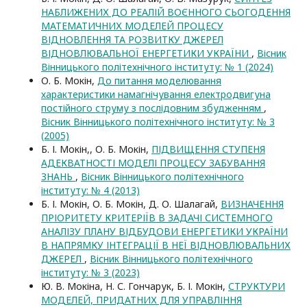
НАБЛИЖЕНИХ ДО РЕАЛІЙ ВОЄННОГО СЬОГОДЕННЯ
МАТЕМАТИЧНИХ МОДЕЛЕЙ ПРОЦЕСУ
ВІДНОВЛЕННЯ ТА РОЗВИТКУ ДЖЕРЕЛ
ВІДНОВЛЮВАЛЬНОЇ ЕНЕРГЕТИКИ УКРАЇНИ
,
Вісник
Вінницького політехнічного інституту: № 1 (2024)
О. Б. Мокін,
До питання моделювання
характеристики намагнічування електродвигуна
постійного струму з послідовним збудженням
,
Вісник Вінницького політехнічного інституту: № 3
(2005)
Б. І. Мокін,, О. Б. Мокін,
ПІДВИЩЕННЯ СТУПЕНЯ
АДЕКВАТНОСТІ МОДЕЛІ ПРОЦЕСУ ЗАБУВАННЯ
ЗНАНЬ
,
Вісник Вінницького політехнічного
інституту: № 4 (2013)
Б. І. Мокін, О. Б. Мокін, Д. О. Шалагай,
ВИЗНАЧЕННЯ
ПРІОРИТЕТУ КРИТЕРІЇВ В ЗАДАЧІ СИСТЕМНОГО
АНАЛІЗУ ПЛАНУ ВІДБУДОВИ ЕНЕРГЕТИКИ УКРАЇНИ
В НАПРЯМКУ ІНТЕГРАЦІЇ В НЕЇ ВІДНОВЛЮВАЛЬНИХ
ДЖЕРЕЛ
,
Вісник Вінницького політехнічного
інституту: № 3 (2023)
Ю. В. Мокіна, Н. С. Гончарук, Б. І. Мокін,
СТРУКТУРИ
МОДЕЛЕЙ, ПРИДАТНИХ ДЛЯ УПРАВЛІННЯ