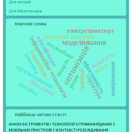
Для авторів
Для бібліотекарів
Ключові слова
електротранспорт
штучний інтелект
класифікація
інформаційна технологія
моделювання
теплообмін
оптимізація
управління
вологість
динаміка
модель
ефективність
якість
вимірювання
прогнозування
трамвай
ризик
структура
база даних
похибка
Найбільш читані статті
АНАЛІЗ ІНСТРУМЕНТІВ І ТЕХНОЛОГІЙ ОТРИМАННЯДАНИХ З
МОБІЛЬНИХ ПРИСТРОЇВ У КОНТЕКСТІ РОЗСЛІДУВАННЯ