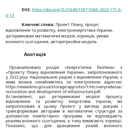
DOI:
https://doi.org/10.31649/1997-9266-2023-171-6-
6-13
Ключові слова:
Проект Плану, процес
відновлення та розвитку, електроенергетика України,
детерміновані математичні моделі, корекція, умови
воєнного сьогодення, авторегресійна модель
Анотація
Проаналізовано розділ «Енергетична безпека» з
«Проекту Плану відновлення України», запропонованого
у 2022 році Національною радою з відновлення України, з
яким можна ознайомитись за електронною адресою:
https://www.kmu.gov.ua/storage/app/sites/1/recoveryrada/ua/
restoration-and-development-of-infrastructure.pdf.
Встановлено, що детерміновані моделі процесу
відновлення та розвитку енергетики України, які
запропоновані в цьому Проекті у вигляді діаграм і
трансформовані авторами в математичні структури за
допомогою комп’ютерної програми, не відповідають
реаліям воєнного сьогодення, а тому вимагають корекції.
Показано, що для врахування реалій воєнного