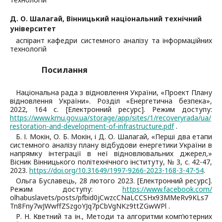
Д. О. Шалагай,
Вінницький національний технічний
університет
аспірант кафедри системного аналізу та інформаційних
технологій
Посилання
Національна рада з відновлення України, «Проект Плану
відновлення України». Розділ «Енергетична безпека»,
2022, 164 с. [Електронний ресурс]. Режим доступу:
https://www.kmu.gov.ua/storage/app/sites/1/recoveryrada/ua/
restoration-and-development-of-infrastructure.pdf
.
Б. І. Мокін, О. Б. Мокін, і Д. О. Шалагай, «Перші два етапи
системного аналізу плану відбудови енергетики України в
напрямку інтеграції в неї відновлювальних джерел,»
Вісник Вінницького політехнічного інституту, № 3, с. 42-47,
2023.
https://doi.org/10.31649/1997-9266-2023-168-3-47-54
.
Ольга Буславець, 28 лютого 2023. [Електронний ресурс].
Режим доступу:
https://www.facebook.com/
olhabuslavets/posts/pfbid0jCwzcCNaLCCSHx93MMeRv9KLs7
Tn8Fny7wJWwffZSzgoYJq7pCbVgNKz9ttZGwWPl .
Р. Н. Кветний та ін., Методи та алгоритми комп’ютерних