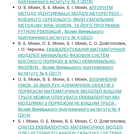
політехнічного інституту: № 3 (2018)
О. Б. Мокін, В. Б. Мокін, Б. І. Мокін,
АЛГОРИТМ
МЕТОДУ ІДЕНТИФІКАЦІЇ МОДЕЛІ АВТОРЕГРЕСІЇ –
КОВЗНОГО СЕРЕДНЬОГО, ЯКИЙ УЗАГАЛЬНЮЄ
МЕТОДИКУ ЮЛА–УОКЕРА, ТА ЙОГО ПРОГРАМНА
PYTHON-РЕАЛІЗАЦІЯ
,
Вісник Вінницького
політехнічного інституту: № 4 (2022)
В. Б. Мокін, О. Б. Мокін, Б. І. Мокін, С. О. Довгополюк,
І. О. Чернова,
ЕКВІВАЛЕНТУВАННЯ МАТЕМАТИЧНИХ
МОДЕЛЕЙ МІНІМАЛЬНО-ФАЗОВИХ СИСТЕМ
ВИСОКОГО ПОРЯДКУ В КЛАСІ НЕМІНІМАЛЬНО-
ФАЗОВИХ
,
Вісник Вінницького політехнічного
інституту: № 6 (2017)
О. Б. Мокін, В. Б. Мокін, Б. І. Мокін,
ВИЗНАЧЕННЯ
УМОВ, ЗА ЯКИХ РУХ ДИНАМІЧНИХ ОБ’ЄКТІВ З
ПОРЯДКОМ МАТЕМАТИЧНИХ МОДЕЛЕЙ ВИЩИМ
ТРЬОХ МОЖНА ОПИСУВАТИ ЕКВІВАЛЕНТНИ-МИ
МОДЕЛЯМИ З ПОРЯДКОМ НЕ ВИЩИМ ТРЬОХ
,
Вісник Вінницького політехнічного інституту: № 4
(2014)
Б. І. Мокін, О. Б. Мокін, В. Б. Мокін, С. О. Довгополюк,
СИНТЕЗ ЕКВІВАЛЕНТНОЇ МАТЕМАТИЧНОЇ МОДЕЛІ
ДЛЯ СИСТЕМНОГО АНАЛІЗУ СКЛАДНОЇ СИСТЕМИ
,