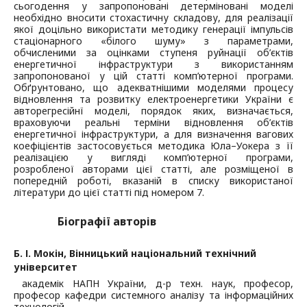
сьогодення у запропоновані детерміновані моделі
необхідно вносити стохастичну складову, для реалізації
якої доцільно використати методику генерації імпульсів
стаціонарного «білого шуму» з параметрами,
обчисленими за оцінками ступеня руйнації об’єктів
енергетичної інфраструктури з використанням
запропонованої у цій статті комп’ютерної програми.
Обґрунтовано, що адекватнішими моделями процесу
відновлення та розвитку електроенергетики України є
авторегресійнї моделі, порядок яких, визначається,
враховуючи реальні терміни відновлення об’єктів
енергетичної інфраструктури, а для визначення вагових
коефіцієнтів застосовується методика Юла–Уокера з її
реалізацією у вигляді комп’ютерної програми,
розробленої авторами цієї статті, але розміщеної в
попередній роботі, вказаній в списку використаної
літератури до цієї статті під номером 7.
Біографії авторів
Б. І. Мокін,
Вінницький національний технічний
університет
академік НАПН України, д-р техн. наук, професор,
професор кафедри системного аналізу та інформаційних
технологій