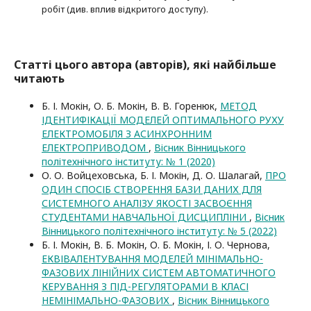
робіт (див. вплив відкритого доступу).
Статті цього автора (авторів), які найбільше
читають
Б. І. Мокін, О. Б. Мокін, В. В. Горенюк,
МЕТОД
ІДЕНТИФІКАЦІЇ МОДЕЛЕЙ ОПТИМАЛЬНОГО РУХУ
ЕЛЕКТРОМОБІЛЯ З АСИНХРОННИМ
ЕЛЕКТРОПРИВОДОМ
,
Вісник Вінницького
політехнічного інституту: № 1 (2020)
О. О. Войцеховська, Б. І. Мокін, Д. О. Шалагай,
ПРО
ОДИН СПОСІБ СТВОРЕННЯ БАЗИ ДАНИХ ДЛЯ
СИСТЕМНОГО АНАЛІЗУ ЯКОСТІ ЗАСВОЄННЯ
СТУДЕНТАМИ НАВЧАЛЬНОЇ ДИСЦИПЛІНИ
,
Вісник
Вінницького політехнічного інституту: № 5 (2022)
Б. І. Мокін, В. Б. Мокін, О. Б. Мокін, І. О. Чернова,
ЕКВІВАЛЕНТУВАННЯ МОДЕЛЕЙ МІНІМАЛЬНО-
ФАЗОВИХ ЛІНІЙНИХ СИСТЕМ АВТОМАТИЧНОГО
КЕРУВАННЯ З ПІД-РЕГУЛЯТОРАМИ В КЛАСІ
НЕМІНІМАЛЬНО-ФАЗОВИХ
,
Вісник Вінницького