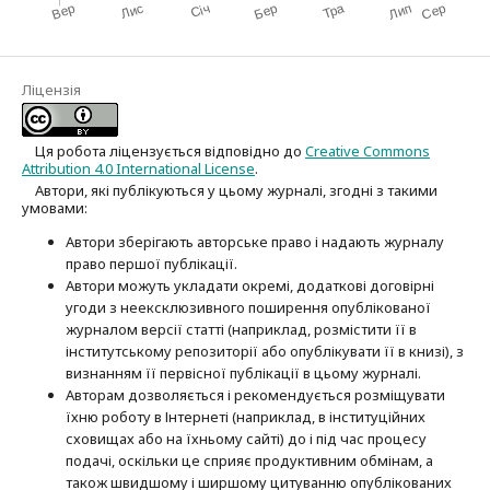
Ліцензія
Ця робота ліцензується відповідно до
Creative Commons
Attribution 4.0 International License
.
Автори, які публікуються у цьому журналі, згодні з такими
умовами:
Автори зберігають авторське право і надають журналу
право першої публі­кації.
Автори можуть укладати окремі, додат­кові договірні
угоди з неексклюзив­ного поширення опублікованої
журналом версії статті (наприклад, розмістити її в
інститутському репозиторії або опубліку­вати її в книзі), з
визнанням її первісної публікації в цьому журналі.
Авторам дозволяється і рекомендується розміщувати
їхню роботу в Інтернеті (наприклад, в інституційних
сховищах або на їхньому сайті) до і під час процесу
подачі, оскільки це сприяє продуктивним обмінам, а
також швидшому і ширшому цитуванню опубліко­ва­них