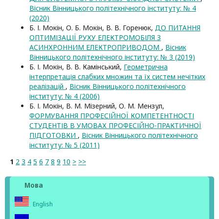
Вісник Вінницького політехнічного інституту: № 4
(2020)
Б. І. Мокін, О. Б. Мокін, В. В. Горенюк,
ДО ПИТАННЯ
ОПТИМІЗАЦІЇ РУХУ ЕЛЕКТРОМОБІЛЯ З
АСИНХРОННИМ ЕЛЕКТРОПРИВОДОМ
,
Вісник
Вінницького політехнічного інституту: № 3 (2019)
Б. І. Мокін, В. В. Камінський,
Геометрична
інтерпретація слабких множин та їх систем нечітких
реалізацій
,
Вісник Вінницького політехнічного
інституту: № 4 (2006)
Б. І. Мокін, В. М. Мізерний, О. М. Мензул,
ФОРМУВАННЯ ПРОФЕСІЙНОЇ КОМПЕТЕНТНОСТІ
СТУДЕНТІВ В УМОВАХ ПРОФЕСІЙНО-ПРАКТИЧНОЇ
ПІДГОТОВКИ
,
Вісник Вінницького політехнічного
інституту: № 5 (2011)
1
2
3
4
5
6
7
8
9
10
>
>>
Мова
English