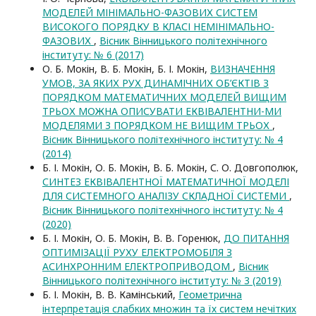
МОДЕЛЕЙ МІНІМАЛЬНО-ФАЗОВИХ СИСТЕМ
ВИСОКОГО ПОРЯДКУ В КЛАСІ НЕМІНІМАЛЬНО-
ФАЗОВИХ
,
Вісник Вінницького політехнічного
інституту: № 6 (2017)
О. Б. Мокін, В. Б. Мокін, Б. І. Мокін,
ВИЗНАЧЕННЯ
УМОВ, ЗА ЯКИХ РУХ ДИНАМІЧНИХ ОБ’ЄКТІВ З
ПОРЯДКОМ МАТЕМАТИЧНИХ МОДЕЛЕЙ ВИЩИМ
ТРЬОХ МОЖНА ОПИСУВАТИ ЕКВІВАЛЕНТНИ-МИ
МОДЕЛЯМИ З ПОРЯДКОМ НЕ ВИЩИМ ТРЬОХ
,
Вісник Вінницького політехнічного інституту: № 4
(2014)
Б. І. Мокін, О. Б. Мокін, В. Б. Мокін, С. О. Довгополюк,
СИНТЕЗ ЕКВІВАЛЕНТНОЇ МАТЕМАТИЧНОЇ МОДЕЛІ
ДЛЯ СИСТЕМНОГО АНАЛІЗУ СКЛАДНОЇ СИСТЕМИ
,
Вісник Вінницького політехнічного інституту: № 4
(2020)
Б. І. Мокін, О. Б. Мокін, В. В. Горенюк,
ДО ПИТАННЯ
ОПТИМІЗАЦІЇ РУХУ ЕЛЕКТРОМОБІЛЯ З
АСИНХРОННИМ ЕЛЕКТРОПРИВОДОМ
,
Вісник
Вінницького політехнічного інституту: № 3 (2019)
Б. І. Мокін, В. В. Камінський,
Геометрична
інтерпретація слабких множин та їх систем нечітких