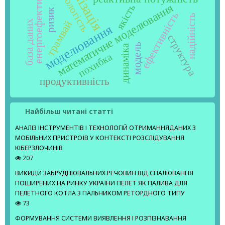
енергоефективність
вологість
математичне моделювання
якість
ризик
ефективність
надійність
база даних
трамвай
моделювання
структура
модель
динаміка
похибка
продуктивність
Найбільш читані статті
АНАЛІЗ ІНСТРУМЕНТІВ І ТЕХНОЛОГІЙ ОТРИМАННЯДАНИХ З
МОБІЛЬНИХ ПРИСТРОЇВ У КОНТЕКСТІ РОЗСЛІДУВАННЯ
КІБЕРЗЛОЧИНІВ
207
ВИКИДИ ЗАБРУДНЮВАЛЬНИХ РЕЧОВИН ВІД СПАЛЮВАННЯ
ПОШИРЕНИХ НА РИНКУ УКРАЇНИ ПЕЛЕТ ЯК ПАЛИВА ДЛЯ
ПЕЛЕТНОГО КОТЛА З ПАЛЬНИКОМ РЕТОРДНОГО ТИПУ
73
ФОРМУВАННЯ СИСТЕМИ ВИЯВЛЕННЯ І РОЗПІЗНАВАННЯ