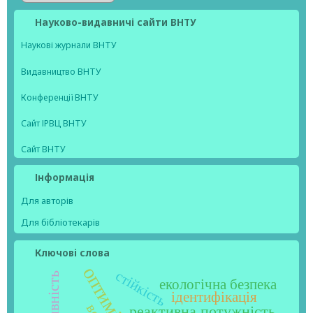
Науково-видавничі сайти ВНТУ
Наукові журнали ВНТУ
Видавництво ВНТУ
Конференції ВНТУ
Сайт ІРВЦ ВНТУ
Сайт ВНТУ
Інформація
Для авторів
Для бібліотекарів
Ключові слова
оптимізація
стійкість
екологічна безпека
ідентифікація
реактивна потужність