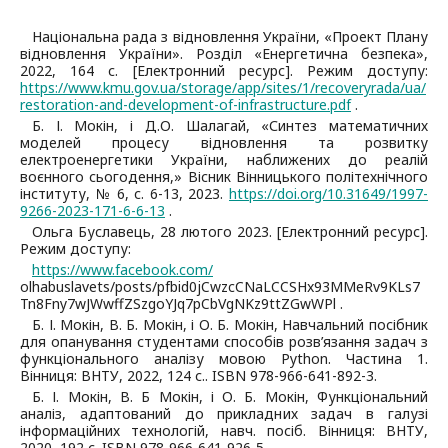
Національна рада з відновлення України, «Проект Плану
відновлення України». Розділ «Енергетична безпека»,
2022, 164 с. [Електронний ресурс]. Режим доступу:
https://www.kmu.gov.ua/storage/app/sites/1/recoveryrada/ua/
restoration-and-development-of-infrastructure.pdf
.
Б. І. Мокін, і Д.О. Шалагай, «Синтез математичних
моделей процесу відновлення та розвитку
електроенергетики України, наближених до реалій
воєнного сьогодення,» Вісник Вінницького політехнічного
інституту, № 6, с. 6-13, 2023.
https://doi.org/10.31649/1997-
9266-2023-171-6-6-13
.
Ольга Буславець, 28 лютого 2023. [Електронний ресурс].
Режим доступу:
https://www.facebook.com/
olhabuslavets/posts/pfbid0jCwzcCNaLCCSHx93MMeRv9KLs7
Tn8Fny7wJWwffZSzgoYJq7pCbVgNKz9ttZGwWPl .
Б. І. Мокін, В. Б. Мокін, і О. Б. Мокін, Навчальний посібник
для опанування студентами способів розв’язання задач з
функціонального аналізу мовою Python. Частина 1.
Вінниця: ВНТУ, 2022, 124 с.. ISBN 978-966-641-892-3.
Б. І. Мокін, В. Б Мокін, і О. Б. Мокін, Функціональний
аналіз, адаптований до прикладних задач в галузі
інформаційних технологій, навч. посіб. Вінниця: ВНТУ,
2020, 192 с. ISBN 978-966-641-926-5