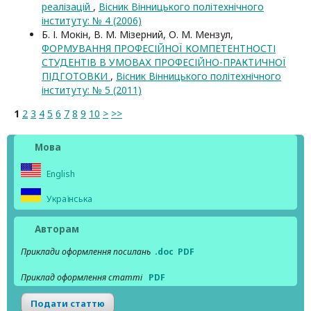
реалізацій
,
Вісник Вінницького політехнічного
інституту: № 4 (2006)
Б. І. Мокін, В. М. Мізерний, О. М. Мензул,
ФОРМУВАННЯ ПРОФЕСІЙНОЇ КОМПЕТЕНТНОСТІ
СТУДЕНТІВ В УМОВАХ ПРОФЕСІЙНО-ПРАКТИЧНОЇ
ПІДГОТОВКИ
,
Вісник Вінницького політехнічного
інституту: № 5 (2011)
1
2
3
4
5
6
7
8
9
10
>
>>
Мова
English
Українська
Авторам
Приклади оформлення посилань
.doc
PDF
Приклад оформлення статті
PDF
Подати статтю