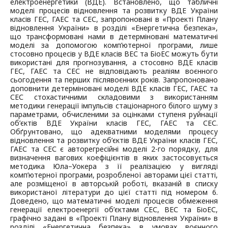
електроенергетики (ВДЕ). Встановлено, що табличні
моделі процесів відновлення та розвитку ВДЕ України
класів ГЕС, ГАЕС та СЕС, запропоновані в «Проекті Плану
відновлення України» в розділі «Енергетична безпека»,
що трансформовані нами в детерміновані математичні
моделі за допомогою комп’ютерної програми, лише
стосовно процесів у ВДЕ класів ВЕС та БіоЕС можуть бути
використані для прогнозування, а стосовно ВДЕ класів
ГЕС, ГАЕС та СЕС не відповідають реаліям воєнного
сьогодення та перших післявоєнних років. Запропоновано
доповнити детерміновані моделі ВДЕ класів ГЕС, ГАЕС та
СЕС стохастичними складовими з використанням
методики генерації імпульсів стаціонарного білого шуму з
параметрами, обчисленими за оцінками ступеня руйнації
об’єктів ВДЕ України класів ГЕС, ГАЕС та СЕС.
Обґрунтовано, що адекватними моделями процесу
відновлення та розвитку об’єктів ВДЕ України класів ГЕС,
ГАЕС та СЕС є авторегресійні моделі 2-го порядку, для
визначення вагових коефіцієнтів в яких застосовується
методика Юла–Уокера з її реалізацією у вигляді
комп’ютерної програми, розробленої авторами цієї статті,
але розміщеної в авторській роботі, вказаній в списку
використаної літератури до цієї статті під номером 6.
Доведено, що математичні моделі процесів обмеження
генерації електроенергії об’єктами СЕС, ВЕС та БіоЕС,
графічно задані в «Проекті Плану відновлення України» в
розділі «Енергетична безпека» в умовах воєнного