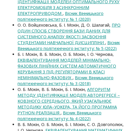
ІДЕНТИФІКАЦІЇ МОДЕЛЕЙ ОПТИМАЛЬНОГО РУХУ
ЕЛЕКТРОМОБІЛЯ З АСИНХРОННИМ
ЕЛЕКТРОПРИВОДОМ
,
Вісник Вінницького
політехнічного інституту: № 1 (2020)
О. О. Войцеховська, Б. І. Мокін, Д. О. Шалагай,
ПРО
ОДИН СПОСІБ СТВОРЕННЯ БАЗИ ДАНИХ ДЛЯ
СИСТЕМНОГО АНАЛІЗУ ЯКОСТІ ЗАСВОЄННЯ
СТУДЕНТАМИ НАВЧАЛЬНОЇ ДИСЦИПЛІНИ
,
Вісник
Вінницького політехнічного інституту: № 5 (2022)
Б. І. Мокін, В. Б. Мокін, О. Б. Мокін, І. О. Чернова,
ЕКВІВАЛЕНТУВАННЯ МОДЕЛЕЙ МІНІМАЛЬНО-
ФАЗОВИХ ЛІНІЙНИХ СИСТЕМ АВТОМАТИЧНОГО
КЕРУВАННЯ З ПІД-РЕГУЛЯТОРАМИ В КЛАСІ
НЕМІНІМАЛЬНО-ФАЗОВИХ
,
Вісник Вінницького
політехнічного інституту: № 3 (2018)
О. Б. Мокін, В. Б. Мокін, Б. І. Мокін,
АЛГОРИТМ
МЕТОДУ ІДЕНТИФІКАЦІЇ МОДЕЛІ АВТОРЕГРЕСІЇ –
КОВЗНОГО СЕРЕДНЬОГО, ЯКИЙ УЗАГАЛЬНЮЄ
МЕТОДИКУ ЮЛА–УОКЕРА, ТА ЙОГО ПРОГРАМНА
PYTHON-РЕАЛІЗАЦІЯ
,
Вісник Вінницького
політехнічного інституту: № 4 (2022)
В. Б. Мокін, О. Б. Мокін, Б. І. Мокін, С. О. Довгополюк,
І. О. Чернова,
ЕКВІВАЛЕНТУВАННЯ МАТЕМАТИЧНИХ