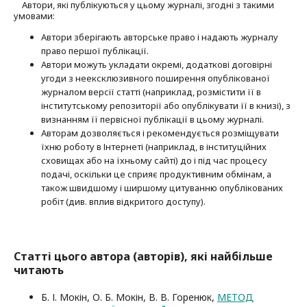
Автори, які публікуються у цьому журналі, згодні з такими
умовами:
Автори зберігають авторське право і надають журналу
право першої публі­кації.
Автори можуть укладати окремі, додат­кові договірні
угоди з неексклюзив­ного поширення опублікованої
журналом версії статті (наприклад, розмістити її в
інститутському репозиторії або опубліку­вати її в книзі), з
визнанням її первісної публікації в цьому журналі.
Авторам дозволяється і рекомендується розміщувати
їхню роботу в Інтернеті (наприклад, в інституційних
сховищах або на їхньому сайті) до і під час процесу
подачі, оскільки це сприяє продуктивним обмінам, а
також швидшому і ширшому цитуванню опубліко­ва­них
робіт (див. вплив відкритого доступу).
Статті цього автора (авторів), які найбільше
читають
Б. І. Мокін, О. Б. Мокін, В. В. Горенюк,
МЕТОД