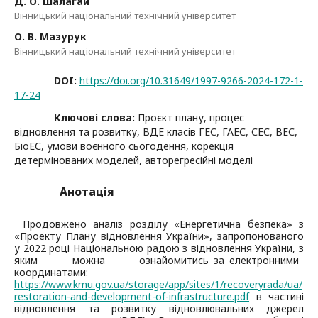
Д. О. Шалагай
Вінницький національний технічний університет
О. В. Мазурук
Вінницький національний технічний університет
DOI:
https://doi.org/10.31649/1997-9266-2024-172-1-
17-24
Ключові слова:
Проєкт плану, процес
відновлення та розвитку, ВДЕ класів ГЕС, ГАЕС, СЕС, ВЕС,
БіоЕС, умови воєнного сьогодення, корекція
детермінованих моделей, авторегресійні моделі
Анотація
Продовжено аналіз розділу «Енергетична безпека» з
«Проекту Плану відновлення України», запропонованого
у 2022 році Національною радою з відновлення України, з
яким можна ознайомитись за електронними
координатами:
https://www.kmu.gov.ua/storage/app/sites/1/recoveryrada/ua/
restoration-and-development-of-infrastructure.pdf
в частині
відновлення та розвитку відновлювальних джерел