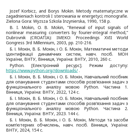
Jozef Korbicz, and Borys Mokin. Metody matematyczne w
zagadnieniach kontroli I sterowania w energetyci; monografie.
Zielona Gora: Wyzsza Szkola Inzynierska, 1990, 158 p.
B. I. Mokin, O. B. Mokin, “Renewal of input signals of
nonlinear measuring converters by fourier-integral method,”
Dubrovnik (CROATIA): IMEKO: Proceedings XVII World
Gongress 3rd Millennium, 2003, pp. 210-216.
Б. І. Мокін, В. Б. Мокін, і О. Б. Мокін, Математичні методи
ідентифікації динамічних систем, навч. посіб. МОН
України, ВНТУ, Вінниця, Україна: ВНТУ, 2010, 260 с.
Python. [Електронний ресурс]. Режим доступу:
https://www.python.org//downloads/
.
Б. І. Мокін, В. Б. Мокін, і О. Б. Мокін, Навчальний посібник
для опанування студентами способів розв’язання задач з
функціонального аналізу мовою Python. Частина 1.
Вінниця, Україна: ВНТУ, 2022, 124 с.
Б. І. Мокін, В. Б. Мокін, і О. Б. Мокін, Навчальний посібник
для опанування студентами способів розв’язання задач з
функціонального аналізу мовою Python. Частина 2.
Вінниця, Україна: ВНТУ, 2023. 144 с.
Б. І. Мокін, В. Б. Мокін, і О. Б. Мокін, Методи та засоби
комп’ютерних обчислень, навч. посіб. Вінниця, Україна:
ВНТУ, 2024, 154 с.