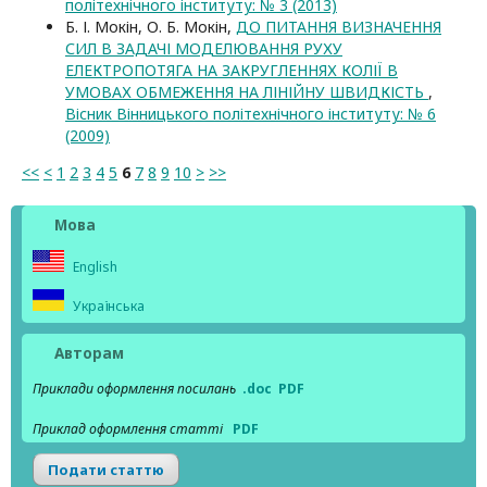
політехнічного інституту: № 3 (2013)
Б. І. Мокін, О. Б. Мокін,
ДО ПИТАННЯ ВИЗНАЧЕННЯ
СИЛ В ЗАДАЧІ МОДЕЛЮВАННЯ РУХУ
ЕЛЕКТРОПОТЯГА НА ЗАКРУГЛЕННЯХ КОЛІЇ В
УМОВАХ ОБМЕЖЕННЯ НА ЛІНІЙНУ ШВИДКІСТЬ
,
Вісник Вінницького політехнічного інституту: № 6
(2009)
<<
<
1
2
3
4
5
6
7
8
9
10
>
>>
Мова
English
Українська
Авторам
Приклади оформлення посилань
.doc
PDF
Приклад оформлення статті
PDF
Подати статтю