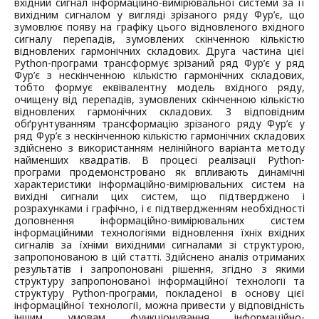
вхідний сигнал інформаційно-вимірювальної системи за її
вихідним сигналом у вигляді зрізаного ряду Фур’є, що
зумовлює появу на графіку цього відновленого вхідного
сигналу перепадів, зумовлених скінченною кількістю
відновлених гармонічних складових. Друга частина цієї
Python-програми трансформує зрізаний ряд Фур’є у ряд
Фур’є з нескінченною кількістю гармонічних складових,
тобто формує еквівалентну модель вхідного ряду,
очищену від перепадів, зумовлених скінченною кількістю
відновлених гармонічних складових. З відповідним
обґрунтуванням трансформацію зрізаного ряду Фур’є у
ряд Фур’є з нескінченною кількістю гармонічних складових
здійснено з використанням нелінійного варіанта методу
найменших квадратів. В процесі реалізації Python-
програми продемонстровано як впливають динамічні
характеристики інформаційно-вимірювальних систем на
вихідні сигнали цих систем, що підтверджено і
розрахунками і графічно, і є підтвердженням необхідності
доповнення інформаційно-вимірювальних систем
інформаційними технологіями відновлення їхніх вхідних
сигналів за їхніми вихідними сигналами зі структурою,
запропонованою в цій статті. Здійснено аналіз отриманих
результатів і запропоновані рішення, згідно з якими
структуру запропонованої інформаційної технології та
структуру Python-програми, покладеної в основу цієї
інформаційної технології, можна привести у відповідність
іншим умовам функціонування інформаційно-