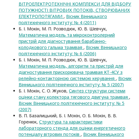
ВІТРОЕЛЕКТРОТЕХНІЧНІ КОМПЛЕКСИ ДЛЯ ВІДБОРУ
ПОТУЖНОСТІ ВІТРОВИХ ПОТОКІВ, СТВОРЮВАНИХ
ЕЛЕКТРОПОТЯГАМИ
,
Вісник Вінницького
політехнічного інституту: № 4 (2011)
Б. І. Мокін, М. П. Розводюк, Ю. В. Шевчук,
Математична модель та мікроконтролерний
пристрій для діагностування барабанно-
колодкового гальма трамвая
,
Вісник Вінницького
політехнічного інституту: № 6 (2006)
Б. І. Мокін, М. П. Розводюк, Ю. В. Шевчук,
Математична модель, алгоритм та пристрій для
діагностування прискорювача трамвая КТ-4СУ з
релейно-контакторною системою керування
,
Вісник
Вінницького політехнічного інституту: № 5 (2007)
Б. І. Мокін, С. О. Жуков,
Синтез структури системи
оцінки стану колектора тягового двигуна трамвая
,
Вісник Вінницького політехнічного інституту: № 5
(2007)
В. П. Базалицький, Б. І. Мокін, О. Б. Мокін, В. В.
Горенюк,
Структура та характеристики
лабораторного стенда для оцінки енергетичного
потенціалу вітрових потоків
,
Вісник Вінницького