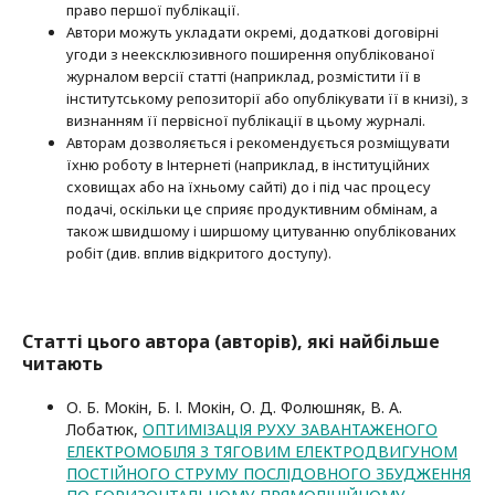
право першої публі­кації.
Автори можуть укладати окремі, додат­кові договірні
угоди з неексклюзив­ного поширення опублікованої
журналом версії статті (наприклад, розмістити її в
інститутському репозиторії або опубліку­вати її в книзі), з
визнанням її первісної публікації в цьому журналі.
Авторам дозволяється і рекомендується розміщувати
їхню роботу в Інтернеті (наприклад, в інституційних
сховищах або на їхньому сайті) до і під час процесу
подачі, оскільки це сприяє продуктивним обмінам, а
також швидшому і ширшому цитуванню опубліко­ва­них
робіт (див. вплив відкритого доступу).
Статті цього автора (авторів), які найбільше
читають
О. Б. Мокін, Б. І. Мокін, О. Д. Фолюшняк, В. А.
Лобатюк,
ОПТИМІЗАЦІЯ РУХУ ЗАВАНТАЖЕНОГО
ЕЛЕКТРОМОБІЛЯ З ТЯГОВИМ ЕЛЕКТРОДВИГУНОМ
ПОСТІЙНОГО СТРУМУ ПОСЛІДОВНОГО ЗБУДЖЕННЯ