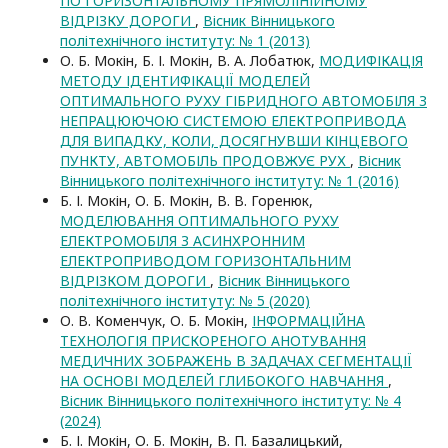
ПО ГОРИЗОНТАЛЬНОМУ ПРЯМОЛІНІЙНОМУ
ВІДРІЗКУ ДОРОГИ
,
Вісник Вінницького
політехнічного інституту: № 1 (2013)
О. Б. Мокін, Б. І. Мокін, В. А. Лобатюк,
МОДИФІКАЦІЯ
МЕТОДУ ІДЕНТИФІКАЦІЇ МОДЕЛЕЙ
ОПТИМАЛЬНОГО РУХУ ГІБРИДНОГО АВТОМОБІЛЯ З
НЕПРАЦЮЮЧОЮ СИСТЕМОЮ ЕЛЕКТРОПРИВОДА
ДЛЯ ВИПАДКУ, КОЛИ, ДОСЯГНУВШИ КІНЦЕВОГО
ПУНКТУ, АВТОМОБІЛЬ ПРОДОВЖУЄ РУХ
,
Вісник
Вінницького політехнічного інституту: № 1 (2016)
Б. І. Мокін, О. Б. Мокін, В. В. Горенюк,
МОДЕЛЮВАННЯ ОПТИМАЛЬНОГО РУХУ
ЕЛЕКТРОМОБІЛЯ З АСИНХРОННИМ
ЕЛЕКТРОПРИВОДОМ ГОРИЗОНТАЛЬНИМ
ВІДРІЗКОМ ДОРОГИ
,
Вісник Вінницького
політехнічного інституту: № 5 (2020)
О. В. Коменчук, О. Б. Мокін,
ІНФОРМАЦІЙНА
ТЕХНОЛОГІЯ ПРИСКОРЕНОГО АНОТУВАННЯ
МЕДИЧНИХ ЗОБРАЖЕНЬ В ЗАДАЧАХ СЕГМЕНТАЦІЇ
НА ОСНОВІ МОДЕЛЕЙ ГЛИБОКОГО НАВЧАННЯ
,
Вісник Вінницького політехнічного інституту: № 4
(2024)
Б. І. Мокін, О. Б. Мокін, В. П. Базалицький,