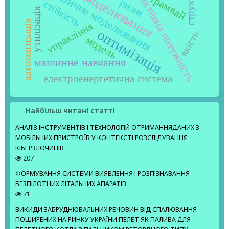
математичне моделювання
структура
реактивна потужність
моделювання
трамвай
ризик
стійкість
утилізація
автоматизація
управління
оптимізація
якість
модель
машинне навчання
електроенергетична система
Найбільш читані статті
АНАЛІЗ ІНСТРУМЕНТІВ І ТЕХНОЛОГІЙ ОТРИМАННЯДАНИХ З
МОБІЛЬНИХ ПРИСТРОЇВ У КОНТЕКСТІ РОЗСЛІДУВАННЯ
КІБЕРЗЛОЧИНІВ
207
ФОРМУВАННЯ СИСТЕМИ ВИЯВЛЕННЯ І РОЗПІЗНАВАННЯ
БЕЗПІЛОТНИХ ЛІТАЛЬНИХ АПАРАТІВ
71
ВИКИДИ ЗАБРУДНЮВАЛЬНИХ РЕЧОВИН ВІД СПАЛЮВАННЯ
ПОШИРЕНИХ НА РИНКУ УКРАЇНИ ПЕЛЕТ ЯК ПАЛИВА ДЛЯ