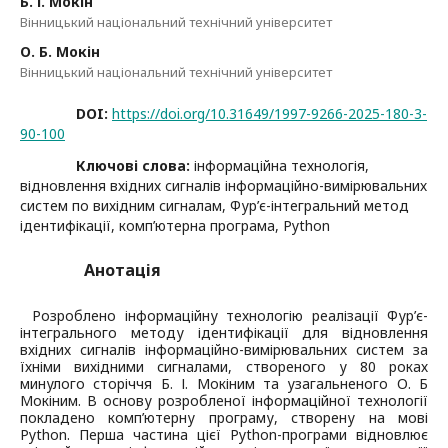
Б. І. Мокін
Вінницький національний технічний університет
О. Б. Мокін
Вінницький національний технічний університет
DOI:
https://doi.org/10.31649/1997-9266-2025-180-3-
90-100
Ключові слова:
інформаційна технологія,
відновлення вхідних сигналів інформаційно-вимірювальних
систем по вихідним сигналам, Фур’є-інтегральний метод
ідентифікації, комп’ютерна програма, Python
Анотація
Розроблено інформаційну технологію реалізації Фур’є-
інтегрального методу ідентифікації для відновлення
вхідних сигналів інформаційно-вимірювальних систем за
їхніми вихідними сигналами, створеного у 80 роках
минулого сторіччя Б. І. Мокіним та узагальненого О. Б
Мокіним. В основу розробленої інформаційної технології
покладено комп’ютерну програму, створену на мові
Python. Перша частина цієї Python-програми відновлює