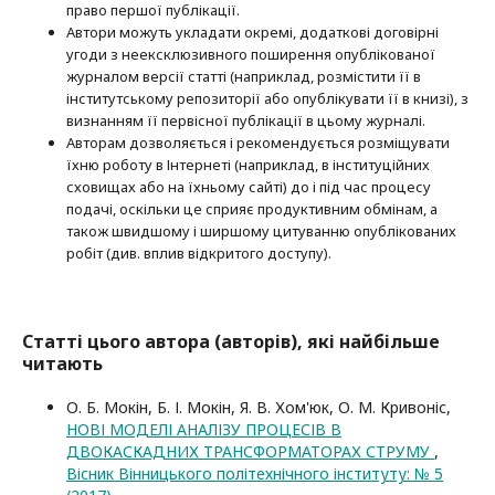
право першої публі­кації.
Автори можуть укладати окремі, додат­кові договірні
угоди з неексклюзив­ного поширення опублікованої
журналом версії статті (наприклад, розмістити її в
інститутському репозиторії або опубліку­вати її в книзі), з
визнанням її первісної публікації в цьому журналі.
Авторам дозволяється і рекомендується розміщувати
їхню роботу в Інтернеті (наприклад, в інституційних
сховищах або на їхньому сайті) до і під час процесу
подачі, оскільки це сприяє продуктивним обмінам, а
також швидшому і ширшому цитуванню опубліко­ва­них
робіт (див. вплив відкритого доступу).
Статті цього автора (авторів), які найбільше
читають
О. Б. Мокін, Б. І. Мокін, Я. В. Хом'юк, О. М. Кривоніс,
НОВІ МОДЕЛІ АНАЛІЗУ ПРОЦЕСІВ В
ДВОКАСКАДНИХ ТРАНСФОРМАТОРАХ СТРУМУ
,
Вісник Вінницького політехнічного інституту: № 5