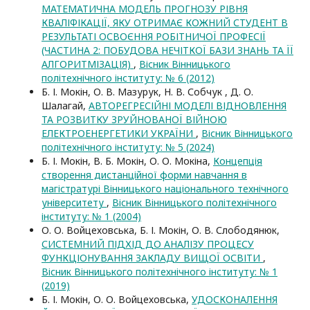
МАТЕМАТИЧНА МОДЕЛЬ ПРОГНОЗУ РІВНЯ
КВАЛІФІКАЦІЇ, ЯКУ ОТРИМАЄ КОЖНИЙ СТУДЕНТ В
РЕЗУЛЬТАТІ ОСВОЄННЯ РОБІТНИЧОЇ ПРОФЕСІЇ
(ЧАСТИНА 2: ПОБУДОВА НЕЧІТКОЇ БАЗИ ЗНАНЬ ТА ЇЇ
АЛГОРИТМІЗАЦІЯ)
,
Вісник Вінницького
політехнічного інституту: № 6 (2012)
Б. І. Мокін, О. В. Мазурук, Н. В. Собчук , Д. О.
Шалагай,
АВТОРЕГРЕСІЙНІ МОДЕЛІ ВІДНОВЛЕННЯ
ТА РОЗВИТКУ ЗРУЙНОВАНОЇ ВІЙНОЮ
ЕЛЕКТРОЕНЕРГЕТИКИ УКРАЇНИ
,
Вісник Вінницького
політехнічного інституту: № 5 (2024)
Б. І. Мокін, В. Б. Мокін, О. О. Мокіна,
Концепція
створення дистанційної форми навчання в
магістратурі Вінницького національного технічного
університету
,
Вісник Вінницького політехнічного
інституту: № 1 (2004)
О. О. Войцеховська, Б. І. Мокін, О. В. Слободянюк,
СИСТЕМНИЙ ПІДХІД ДО АНАЛІЗУ ПРОЦЕСУ
ФУНКЦІОНУВАННЯ ЗАКЛАДУ ВИЩОЇ ОСВІТИ
,
Вісник Вінницького політехнічного інституту: № 1
(2019)
Б. І. Мокін, О. О. Войцеховська,
УДОСКОНАЛЕННЯ