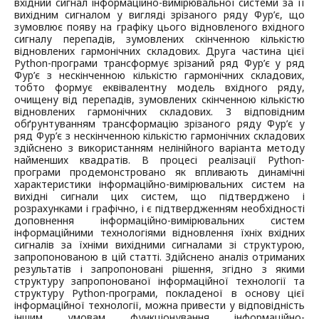
вхідний сигнал інформаційно-вимірювальної системи за її
вихідним сигналом у вигляді зрізаного ряду Фур’є, що
зумовлює появу на графіку цього відновленого вхідного
сигналу перепадів, зумовлених скінченною кількістю
відновлених гармонічних складових. Друга частина цієї
Python-програми трансформує зрізаний ряд Фур’є у ряд
Фур’є з нескінченною кількістю гармонічних складових,
тобто формує еквівалентну модель вхідного ряду,
очищену від перепадів, зумовлених скінченною кількістю
відновлених гармонічних складових. З відповідним
обґрунтуванням трансформацію зрізаного ряду Фур’є у
ряд Фур’є з нескінченною кількістю гармонічних складових
здійснено з використанням нелінійного варіанта методу
найменших квадратів. В процесі реалізації Python-
програми продемонстровано як впливають динамічні
характеристики інформаційно-вимірювальних систем на
вихідні сигнали цих систем, що підтверджено і
розрахунками і графічно, і є підтвердженням необхідності
доповнення інформаційно-вимірювальних систем
інформаційними технологіями відновлення їхніх вхідних
сигналів за їхніми вихідними сигналами зі структурою,
запропонованою в цій статті. Здійснено аналіз отриманих
результатів і запропоновані рішення, згідно з якими
структуру запропонованої інформаційної технології та
структуру Python-програми, покладеної в основу цієї
інформаційної технології, можна привести у відповідність
іншим умовам функціонування інформаційно-