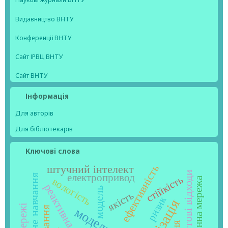
Видавництво ВНТУ
Конференції ВНТУ
Сайт ІРВЦ ВНТУ
Сайт ВНТУ
Інформація
Для авторів
Для бібліотекарів
Ключові слова
ефективність
штучний інтелект
тверді побутові відходи
електропривод
машинне навчання
стійкість
нейронна мережа
вологість
модель
якість
ризик