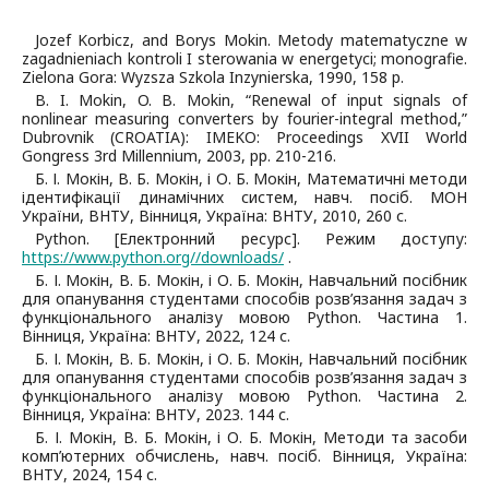
Jozef Korbicz, and Borys Mokin. Metody matematyczne w
zagadnieniach kontroli I sterowania w energetyci; monografie.
Zielona Gora: Wyzsza Szkola Inzynierska, 1990, 158 p.
B. I. Mokin, O. B. Mokin, “Renewal of input signals of
nonlinear measuring converters by fourier-integral method,”
Dubrovnik (CROATIA): IMEKO: Proceedings XVII World
Gongress 3rd Millennium, 2003, pp. 210-216.
Б. І. Мокін, В. Б. Мокін, і О. Б. Мокін, Математичні методи
ідентифікації динамічних систем, навч. посіб. МОН
України, ВНТУ, Вінниця, Україна: ВНТУ, 2010, 260 с.
Python. [Електронний ресурс]. Режим доступу:
https://www.python.org//downloads/
.
Б. І. Мокін, В. Б. Мокін, і О. Б. Мокін, Навчальний посібник
для опанування студентами способів розв’язання задач з
функціонального аналізу мовою Python. Частина 1.
Вінниця, Україна: ВНТУ, 2022, 124 с.
Б. І. Мокін, В. Б. Мокін, і О. Б. Мокін, Навчальний посібник
для опанування студентами способів розв’язання задач з
функціонального аналізу мовою Python. Частина 2.
Вінниця, Україна: ВНТУ, 2023. 144 с.
Б. І. Мокін, В. Б. Мокін, і О. Б. Мокін, Методи та засоби
комп’ютерних обчислень, навч. посіб. Вінниця, Україна:
ВНТУ, 2024, 154 с.