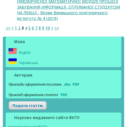
ЙМОВІРНІСНОЇ МАТЕМАТИЧНОЇ МОДЕЛІ ПРОЦЕСУ
ЗАБУВАННЯ ІНФОРМАЦІЇ, ОТРИМАНОЇ СТУДЕНТОМ
НА ЛЕКЦІЇ
,
Вісник Вінницького політехнічного
інституту: № 4 (2019)
<<
<
1
2
3
4
5
6
7
8
9
10
>
>>
Мова
English
Українська
Авторам
Приклади оформлення посилань
.doc
PDF
Приклад оформлення статті
PDF
Подати статтю
Науково-видавничі сайти ВНТУ
Наукові журнали ВНТУ