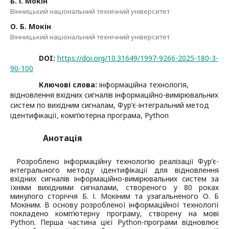
Б. І. Мокін
Вінницький національний технічний університет
О. Б. Мокін
Вінницький національний технічний університет
DOI:
https://doi.org/10.31649/1997-9266-2025-180-3-
90-100
Ключові слова:
інформаційна технологія,
відновлення вхідних сигналів інформаційно-вимірювальних
систем по вихідним сигналам, Фур’є-інтегральний метод
ідентифікації, комп’ютерна програма, Python
Анотація
Розроблено інформаційну технологію реалізації Фур’є-
інтегрального методу ідентифікації для відновлення
вхідних сигналів інформаційно-вимірювальних систем за
їхніми вихідними сигналами, створеного у 80 роках
минулого сторіччя Б. І. Мокіним та узагальненого О. Б
Мокіним. В основу розробленої інформаційної технології
покладено комп’ютерну програму, створену на мові
Python. Перша частина цієї Python-програми відновлює