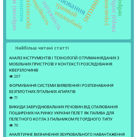
реактивна потужність
оптимізація
нейронні мережі
прогнозування
моделювання
управління
надійність
трамвай
теплообмін
Найбільш читані статті
АНАЛІЗ ІНСТРУМЕНТІВ І ТЕХНОЛОГІЙ ОТРИМАННЯДАНИХ З
МОБІЛЬНИХ ПРИСТРОЇВ У КОНТЕКСТІ РОЗСЛІДУВАННЯ
КІБЕРЗЛОЧИНІВ
207
ФОРМУВАННЯ СИСТЕМИ ВИЯВЛЕННЯ І РОЗПІЗНАВАННЯ
БЕЗПІЛОТНИХ ЛІТАЛЬНИХ АПАРАТІВ
71
ВИКИДИ ЗАБРУДНЮВАЛЬНИХ РЕЧОВИН ВІД СПАЛЮВАННЯ
ПОШИРЕНИХ НА РИНКУ УКРАЇНИ ПЕЛЕТ ЯК ПАЛИВА ДЛЯ
ПЕЛЕТНОГО КОТЛА З ПАЛЬНИКОМ РЕТОРДНОГО ТИПУ
70
АНАЛІТИЧНЕ ВИЗНАЧЕННЯ ЗБУРЮВАЛЬНОГО НАВАНТАЖЕННЯ