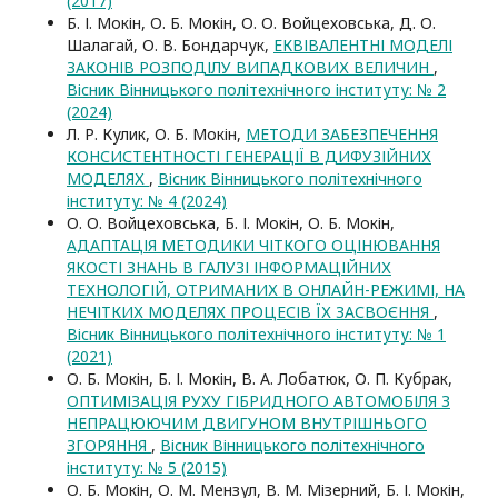
(2017)
Б. І. Мокін, О. Б. Мокін, О. О. Войцеховська, Д. О.
Шалагай, О. В. Бондарчук,
ЕКВІВАЛЕНТНІ МОДЕЛІ
ЗАКОНІВ РОЗПОДІЛУ ВИПАДКОВИХ ВЕЛИЧИН
,
Вісник Вінницького політехнічного інституту: № 2
(2024)
Л. Р. Кулик, О. Б. Мокін,
МЕТОДИ ЗАБЕЗПЕЧЕННЯ
КОНСИСТЕНТНОСТІ ГЕНЕРАЦІЇ В ДИФУЗІЙНИХ
МОДЕЛЯХ
,
Вісник Вінницького політехнічного
інституту: № 4 (2024)
О. О. Войцеховська, Б. І. Мокін, О. Б. Мокін,
АДАПТАЦІЯ МЕТОДИКИ ЧІТКОГО ОЦІНЮВАННЯ
ЯКОСТІ ЗНАНЬ В ГАЛУЗІ ІНФОРМАЦІЙНИХ
ТЕХНОЛОГІЙ, ОТРИМАНИХ В ОНЛАЙН-РЕЖИМІ, НА
НЕЧІТКИХ МОДЕЛЯХ ПРОЦЕСІВ ЇХ ЗАСВОЄННЯ
,
Вісник Вінницького політехнічного інституту: № 1
(2021)
О. Б. Мокін, Б. І. Мокін, В. А. Лобатюк, О. П. Кубрак,
ОПТИМІЗАЦІЯ РУХУ ГІБРИДНОГО АВТОМОБІЛЯ З
НЕПРАЦЮЮЧИМ ДВИГУНОМ ВНУТРІШНЬОГО
ЗГОРЯННЯ
,
Вісник Вінницького політехнічного
інституту: № 5 (2015)
О. Б. Мокін, О. М. Мензул, В. М. Мізерний, Б. І. Мокін,