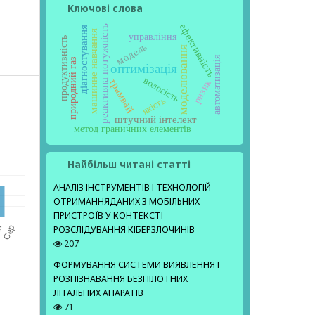
Ключові слова
ефективність
реактивна потужність
діагностування
машинне навчання
управління
продуктивність
модель
моделювання
автоматизація
природний газ
оптимізація
вологість
трамвай
ризик
якість
штучний інтелект
метод граничних елементів
Найбільш читані статті
АНАЛІЗ ІНСТРУМЕНТІВ І ТЕХНОЛОГІЙ
ОТРИМАННЯДАНИХ З МОБІЛЬНИХ
ПРИСТРОЇВ У КОНТЕКСТІ
РОЗСЛІДУВАННЯ КІБЕРЗЛОЧИНІВ
207
ФОРМУВАННЯ СИСТЕМИ ВИЯВЛЕННЯ І
РОЗПІЗНАВАННЯ БЕЗПІЛОТНИХ
ЛІТАЛЬНИХ АПАРАТІВ
71