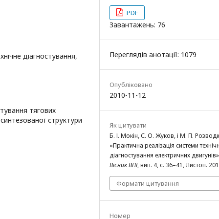
PDF
Завантажень: 76
Переглядів анотації: 1079
хнічне діагностування,
Опубліковано
2010-11-12
стування тягових
 синтезованої структури
Як цитувати
Б. І. Мокін, С. О. Жуков, і М. П. Розвод
«Практична реалізація системи техніч
діагностування електричних двигунів»
Вісник ВПІ
, вип. 4, с. 36–41, Листоп. 201
Формати цитування
Номер