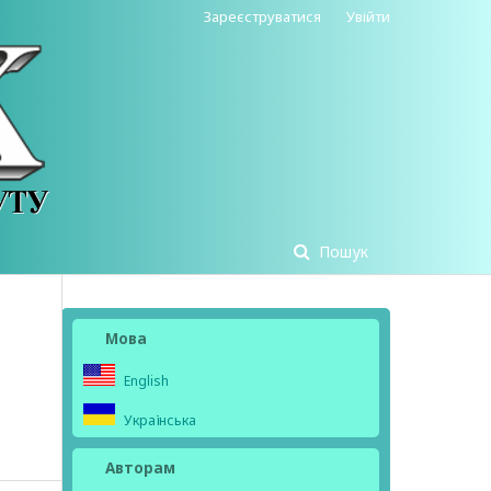
Зареєструватися
Увійти
Пошук
Мова
English
Українська
Авторам