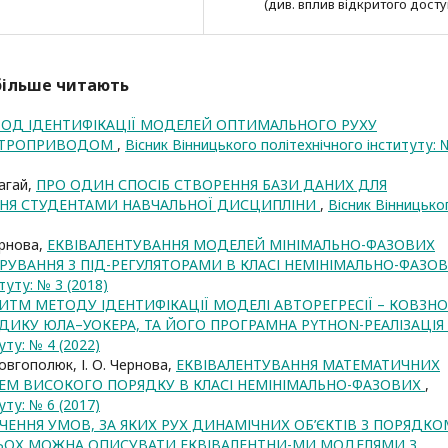
(див. вплив відкритого досту
йбільше читають
ОД ІДЕНТИФІКАЦІЇ МОДЕЛЕЙ ОПТИМАЛЬНОГО РУХУ
ЕКТРОПРИВОДОМ
,
Вісник Вінницького політехнічного інституту: 
лагай,
ПРО ОДИН СПОСІБ СТВОРЕННЯ БАЗИ ДАНИХ ДЛЯ
ННЯ СТУДЕНТАМИ НАВЧАЛЬНОЇ ДИСЦИПЛІНИ
,
Вісник Вінницько
Чернова,
ЕКВІВАЛЕНТУВАННЯ МОДЕЛЕЙ МІНІМАЛЬНО-ФАЗОВИХ
УВАННЯ З ПІД-РЕГУЛЯТОРАМИ В КЛАСІ НЕМІНІМАЛЬНО-ФАЗО
туту: № 3 (2018)
ИТМ МЕТОДУ ІДЕНТИФІКАЦІЇ МОДЕЛІ АВТОРЕГРЕСІЇ – КОВЗН
ДИКУ ЮЛА–УОКЕРА, ТА ЙОГО ПРОГРАМНА PYTHON-РЕАЛІЗАЦІЯ
уту: № 4 (2022)
. Довгополюк, І. О. Чернова,
ЕКВІВАЛЕНТУВАННЯ МАТЕМАТИЧНИХ
ЕМ ВИСОКОГО ПОРЯДКУ В КЛАСІ НЕМІНІМАЛЬНО-ФАЗОВИХ
,
уту: № 6 (2017)
ЧЕННЯ УМОВ, ЗА ЯКИХ РУХ ДИНАМІЧНИХ ОБ’ЄКТІВ З ПОРЯДКО
ОХ МОЖНА ОПИСУВАТИ ЕКВІВАЛЕНТНИ-МИ МОДЕЛЯМИ З