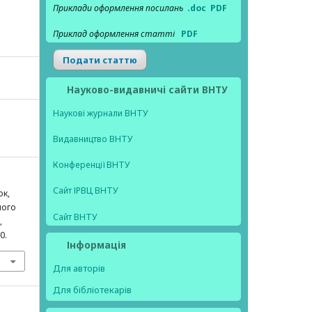
Приклади оформлення посилань
.doc
PDF
Приклад оформлення статті
PDF
Подати статтю
Науково-видавничі сайти ВНТУ
Наукові журнали ВНТУ
Видавництво ВНТУ
Конференції ВНТУ
Сайт ІРВЦ ВНТУ
юк,
ного
Сайт ВНТУ
,
0.
Інформація
Для авторів
Для бібліотекарів