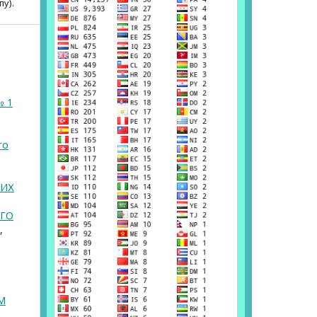
пу).
№ 1
го
ВИХ
ОГО
,
М