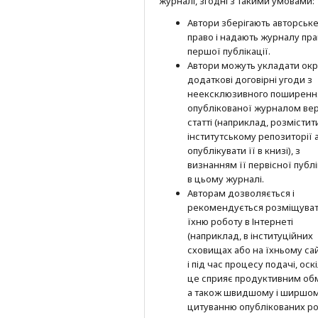
журналі, згодні з такими умовами:
Автори зберігають авторськ
право і надають журналу пр
першої публі­кації.
Автори можуть укладати окр
додат­кові договірні угоди з
неексклюзив­ного поширенн
опублікованої журналом вер
статті (наприклад, розмістити
інститутському репозиторії 
опубліку­вати її в книзі), з
визнанням її первісної публі
в цьому журналі.
Авторам дозволяється і
рекомендується розміщува
їхню роботу в Інтернеті
(наприклад, в інституційних
сховищах або на їхньому сай
і під час процесу подачі, оск
це сприяє продуктивним об
а також швидшому і ширшо
цитуванню опубліко­ва­них ро