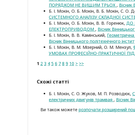
ПОРЯДКОМ НЕ ВИЩИМ ТРЬОХ
,
Вісник 
Б. І. Мокін, О. Б. Мокін, В. Б. Мокін, С. О
СИСТЕМНОГО АНАЛІЗУ СКЛАДНОЇ СИС
Б. І. Мокін, О. Б. Мокін, В. В. Горенюк,
ДО 
ЕЛЕКТРОПРИВОДОМ
,
Вісник Вінницьког
Б. І. Мокін, В. В. Камінський,
Геометрична 
Вісник Вінницького політехнічного інстит
Б. І. Мокін, В. М. Мізерний, О. М. Мензул,
УМОВАХ ПРОФЕСІЙНО-ПРАКТИЧНОЇ ПІ
1
2
3
4
5
6
7
8
9
10
>
>>
Схожі статті
Б. І. Мокін, С. О. Жуков, М. П. Розводюк,
С
електричних двигунів трамвая
,
Вісник В
Ви також можете
розпочати розширений пош