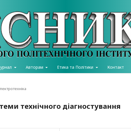
журнал
Авторам
Етика та Політики
Контакт
електротехніка
стеми технічного діагностування