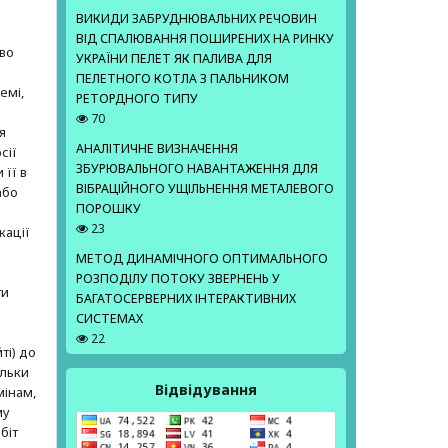
ВИКИДИ ЗАБРУДНЮВАЛЬНИХ РЕЧОВИН
е
ВІД СПАЛЮВАННЯ ПОШИРЕНИХ НА РИНКУ
аво
УКРАЇНИ ПЕЛЕТ ЯК ПАЛИВА ДЛЯ
ПЕЛЕТНОГО КОТЛА З ПАЛЬНИКОМ
емі,
РЕТОРДНОГО ТИПУ
70
я
АНАЛІТИЧНЕ ВИЗНАЧЕННЯ
сії
ЗБУРЮВАЛЬНОГО НАВАНТАЖЕННЯ ДЛЯ
 її в
ВІБРАЦІЙНОГО УЩІЛЬНЕННЯ МЕТАЛЕВОГО
або
ПОРОШКУ
23
кації
МЕТОД ДИНАМІЧНОГО ОПТИМАЛЬНОГО
РОЗПОДІЛУ ПОТОКУ ЗВЕРНЕНЬ У
ти
БАГАТОСЕРВЕРНИХ ІНТЕРАКТИВНИХ
СИСТЕМАХ
22
ті) до
ільки
Відвідування
мінам,
му
біт