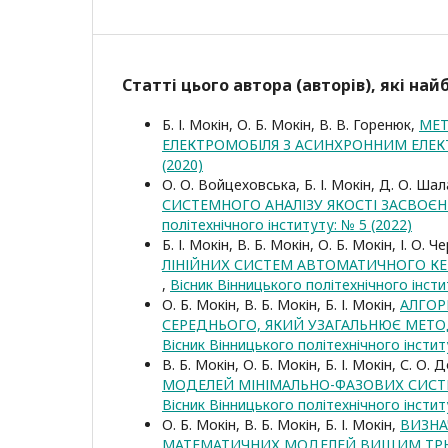
Статті цього автора (авторів), які на
Б. І. Мокін, О. Б. Мокін, В. В. Горенюк,
МЕТ
ЕЛЕКТРОМОБІЛЯ З АСИНХРОННИМ ЕЛ
(2020)
О. О. Войцеховська, Б. І. Мокін, Д. О. Ша
СИСТЕМНОГО АНАЛІЗУ ЯКОСТІ ЗАСВОЄ
політехнічного інституту: № 5 (2022)
Б. І. Мокін, В. Б. Мокін, О. Б. Мокін, І. О. 
ЛІНІЙНИХ СИСТЕМ АВТОМАТИЧНОГО КЕР
,
Вісник Вінницького політехнічного інсти
О. Б. Мокін, В. Б. Мокін, Б. І. Мокін,
АЛГОР
СЕРЕДНЬОГО, ЯКИЙ УЗАГАЛЬНЮЄ МЕТО
Вісник Вінницького політехнічного інстит
В. Б. Мокін, О. Б. Мокін, Б. І. Мокін, С. О
МОДЕЛЕЙ МІНІМАЛЬНО-ФАЗОВИХ СИСТ
Вісник Вінницького політехнічного інстит
О. Б. Мокін, В. Б. Мокін, Б. І. Мокін,
ВИЗНА
МАТЕМАТИЧНИХ МОДЕЛЕЙ ВИЩИМ ТРЬ