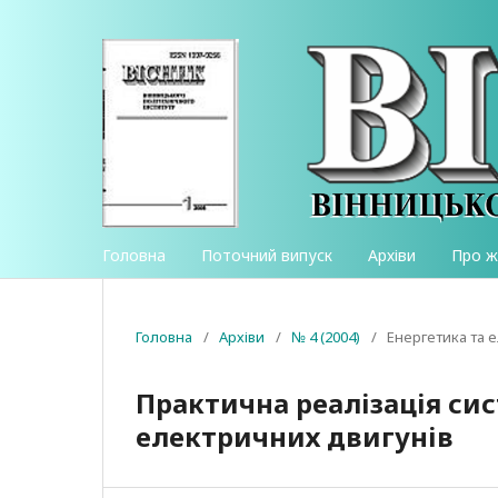
Головна
Поточний випуск
Архіви
Про 
Головна
/
Архіви
/
№ 4 (2004)
/
Енергетика та 
Практична реалізація си
електричних двигунів