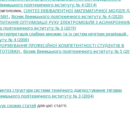
Вінницького політехнічного інституту: № 4 (2014)
. Довгополюк,
СИНТЕЗ ЕКВІВАЛЕНТНОЇ МАТЕМАТИЧНОЇ МОДЕЛІ Д
ТЕМИ
,
Вісник Вінницького політехнічного інституту: № 4 (2020)
ПИТАННЯ ОПТИМІЗАЦІЇ РУХУ ЕЛЕКТРОМОБІЛЯ З АСИНХРОННИ
о політехнічного інституту: № 3 (2019)
інтерпретація слабких множин та їх систем нечітких реалізацій
,
уту: № 4 (2006)
ФОРМУВАННЯ ПРОФЕСІЙНОЇ КОМПЕТЕНТНОСТІ СТУДЕНТІВ В
ДГОТОВКИ
,
Вісник Вінницького політехнічного інституту: № 5 (20
интез структури системи технічного діагностування тягових
інницького політехнічного інституту: № 3 (2004)
ук схожих статей
для цієї статті.