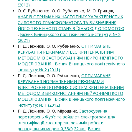
(2012)
О. Є. Рубаненко, О. О. Рубаненко, M. О. Грищук,
АНАЛІЗ ОТРИМАНИХ ЧАСТОТНИХ ХАРАКТЕРИСТИК
СИЛОВОГО ТРАНСФОРМАТОРА ТА ВИЗНАЧЕННЯ
ЙОГО ТЕХНІЧНОГО СТАНУ З ЇХНЬОЮ ДОПОМОГОЮ
,
Вісник Вінницького політехнічного інституту: № 2
(2021)
П. Д. Лежнюк, О. О. Рубаненко,
ОПТИМАЛЬНЕ
КЕРУВАННЯ РЕЖИМАМИ ЕЕС КРИТЕРІАЛЬНИМ
МЕТОДОМ ІЗ ЗАСТОСУВАННЯМ НЕЙРО-НЕЧІТКОГО
МОДЕЛЮВАННЯ
,
Вісник Вінницького політехнічного
інституту: № 2 (2011)
П. Д. Лежнюк, О. О. Рубаненко,
ОПТИМАЛЬНЕ
КЕРУВАННЯ НОРМАЛЬНИМИ РЕЖИМАМИ
ЕЛЕКТРОЕНЕРГЕТИЧНИХ СИСТЕМ КРИТЕРІАЛЬНИМ
МЕТОДОМ З ВИКОРИСТАННЯМ НЕЙРО-НЕЧІТКОГО
МОДЕЛЮВАННЯ
,
Вісник Вінницького політехнічного
інституту: № 1 (2012)
П. Д. Лежнюк, О. О. Мірошник,
Застосування
перетворень Фур’є та вейвлет-спектрограм для
ідентифікації спотворень режимів роботи
розподільних мереж 0,38/0,22 кв
,
Вісник