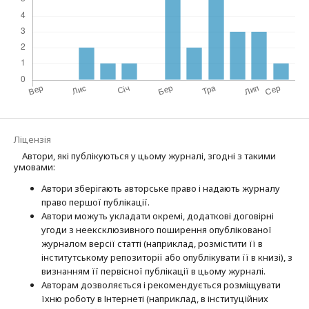
Ліцензія
Автори, які публікуються у цьому журналі, згодні з такими
умовами:
Автори зберігають авторське право і надають журналу
право першої публі­кації.
Автори можуть укладати окремі, додат­кові договірні
угоди з неексклюзив­ного поширення опублікованої
журналом версії статті (наприклад, розмістити її в
інститутському репозиторії або опубліку­вати її в книзі), з
визнанням її первісної публікації в цьому журналі.
Авторам дозволяється і рекомендується розміщувати
їхню роботу в Інтернеті (наприклад, в інституційних