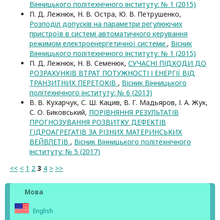
Вінницького політехнічного інституту: № 1 (2015)
П. Д. Лежнюк, Н. В. Остра, Ю. В. Петрушенко,
Розподіл допусків на параметри регулюючих
пристроїв в системі автоматичного керування
режимом електроенергетичної системи
,
Вісник
Вінницького політехнічного інституту: № 1 (2015)
П. Д. Лежнюк, Н. В. Семенюк,
СУЧАСНІ ПІДХОДИ ДО
РОЗРАХУНКІВ ВТРАТ ПОТУЖНОСТІ І ЕНЕРГІЇ ВІД
ТРАНЗИТНИХ ПЕРЕТОКІВ
,
Вісник Вінницького
політехнічного інституту: № 6 (2013)
В. В. Кухарчук, С. Ш. Кацив, В. Г. Мадьяров, І. А. Жук,
С. О. Биковський,
ПОРІВНЯННЯ РЕЗУЛЬТАТІВ
ПРОГНОЗУВАННЯ РОЗВИТКУ ДЕФЕКТІВ
ГІДРОАГРЕГАТІВ ЗА РІЗНИХ МАТЕРИНСЬКИХ
ВЕЙВЛЕТІВ
,
Вісник Вінницького політехнічного
інституту: № 5 (2017)
<<
<
1
2
3
4
>
>>
Мова
English