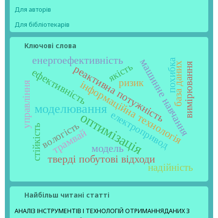
Для авторів
Для бібліотекарів
Ключові слова
енергоефективність
машинне навчання
похибка
база даних
вимірювання
якість
реактивна потужність
ефективність
ризик
інформаційна технологія
управління
моделювання
електропривод
оптимізація
вологість
стійкість
трамвай
модель
тверді побутові відходи
надійність
Найбільш читані статті
АНАЛІЗ ІНСТРУМЕНТІВ І ТЕХНОЛОГІЙ ОТРИМАННЯДАНИХ З