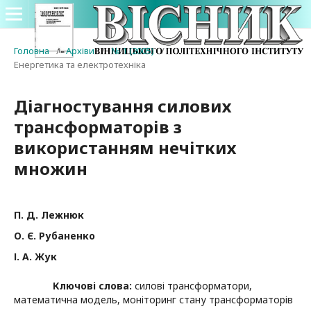
Головна
/
Архіви
/
№ 1 (2005)
/
Енергетика та електротехніка
Діагностування силових
трансформаторів з
використанням нечітких
множин
П. Д. Лежнюк
О. Є. Рубаненко
І. А. Жук
Ключові слова:
силові трансформатори,
математична модель, моніторинг стану трансформаторів