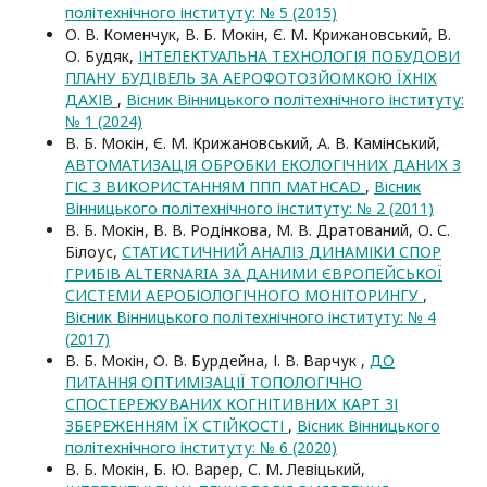
політехнічного інституту: № 5 (2015)
О. В. Коменчук, В. Б. Мокін, Є. М. Крижановський, В.
О. Будяк,
ІНТЕЛЕКТУАЛЬНА ТЕХНОЛОГІЯ ПОБУДОВИ
ПЛАНУ БУДІВЕЛЬ ЗА АЕРОФОТОЗЙОМКОЮ ЇХНІХ
ДАХІВ
,
Вісник Вінницького політехнічного інституту:
№ 1 (2024)
В. Б. Мокін, Є. М. Крижановський, А. В. Камінський,
АВТОМАТИЗАЦІЯ ОБРОБКИ ЕКОЛОГІЧНИХ ДАНИХ З
ГІС З ВИКОРИСТАННЯМ ППП MATHCAD
,
Вісник
Вінницького політехнічного інституту: № 2 (2011)
В. Б. Мокін, В. В. Родінкова, М. В. Дратований, О. С.
Білоус,
СТАТИСТИЧНИЙ АНАЛІЗ ДИНАМІКИ СПОР
ГРИБІВ ALTERNARIA ЗА ДАНИМИ ЄВРОПЕЙСЬКОЇ
СИСТЕМИ АЕРОБІОЛОГІЧНОГО МОНІТОРИНГУ
,
Вісник Вінницького політехнічного інституту: № 4
(2017)
В. Б. Мокін, О. В. Бурдейна, І. В. Варчук ,
ДО
ПИТАННЯ ОПТИМІЗАЦІЇ ТОПОЛОГІЧНО
СПОСТЕРЕЖУВАНИХ КОГНІТИВНИХ КАРТ ЗІ
ЗБЕРЕЖЕННЯМ ЇХ СТІЙКОСТІ
,
Вісник Вінницького
політехнічного інституту: № 6 (2020)
В. Б. Мокін, Б. Ю. Варер, С. М. Левіцький,