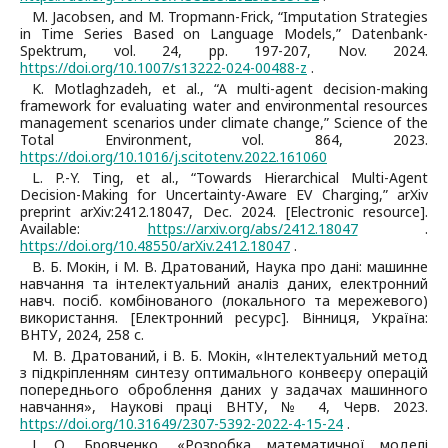
M. Jacobsen, and M. Tropmann-Frick, “Imputation Strategies
in Time Series Based on Language Models,” Datenbank-
Spektrum, vol. 24, pp. 197-207, Nov. 2024.
https://doi.org/10.1007/s13222-024-00488-z
.
K. Motlaghzadeh, et al., “A multi-agent decision-making
framework for evaluating water and environmental resources
management scenarios under climate change,” Science of the
Total Environment, vol. 864, 2023.
https://doi.org/10.1016/j.scitotenv.2022.161060
L. P.-Y. Ting, et al., “Towards Hierarchical Multi-Agent
Decision-Making for Uncertainty-Aware EV Charging,” arXiv
preprint arXiv:2412.18047, Dec. 2024. [Electronic resource].
Available:
https://arxiv.org/abs/2412.18047
.
https://doi.org/10.48550/arXiv.2412.18047
.
В. Б. Мокін, і М. В. Дратований, Наука про дані: машинне
навчання та інтелектуальний аналіз даних, електронний
навч. посіб. комбінованого (локального та мережевого)
використання. [Електронний ресурс]. Вінниця, Україна:
ВНТУ, 2024, 258 с.
М. В. Дратований, і В. Б. Мокін, «Інтелектуальний метод
з підкріпленням синтезу оптимального конвеєру операцій
попереднього оброблення даних у задачах машинного
навчання», Наукові праці ВНТУ, № 4, Черв. 2023.
https://doi.org/10.31649/2307-5392-2022-4-15-24
.
І. О. Бровченко, «Розробка математичної моделі