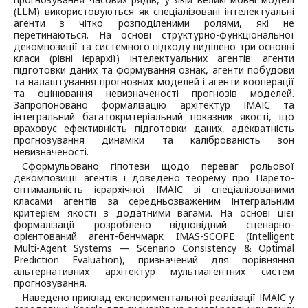
(LLM) використовуються як спеціалізовані інтелектуальні
агенти з чітко розподіленими ролями, які не
перетинаються. На основі структурно-функціональної
декомпозиції та системного підходу виділено три основні
класи (рівні ієрархії) інтелектуальних агентів: агенти
підготовки даних та формування ознак, агенти побудови
та налаштування прогнозних моделей і агенти кооперації
та оцінювання невизначеності прогнозів моделей.
Запропоновано формалізацію архітектур ІМАІС та
інтегральний багатокритеріальний показник якості, що
враховує ефективність підготовки даних, адекватність
прогнозування динаміки та каліброваність зон
невизначеності.
Сформульовано гіпотези щодо переваг рольової
декомпозиції агентів і доведено теорему про Парето-
оптимальність ієрархічної ІМАІС зі спеціалізованими
класами агентів за середньозваженим інтегральним
критерієм якості з додатними вагами. На основі цієї
формалізації розроблено відповідний сценарно-
орієнтований агент-бенчмарк IMAS-SCOPE (Intelligent
Multi-Agent Systems — Scenario Consistency & Optimal
Prediction Evaluation), призначений для порівняння
альтернативних архітектур мультиагентних систем
прогнозування.
Наведено приклад експериментальної реалізації ІМАІС у