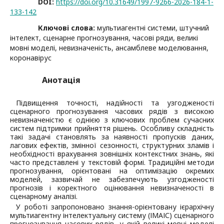
DOI:
https://doi.org/10.31649/1997-9266-2026-184-1-
133-142
Ключові слова:
мультиагентні системи, штучний
інтелект, сценарне прогнозування, часові ряди, великі
мовні моделі, невизначеність, ансамблеве моделювання,
коронавірус
Анотація
Підвищення точності, надійності та узгодженості
сценарного прогнозування часових рядів з високою
невизначеністю є однією з ключових проблем сучасних
систем підтримки прийняття рішень. Особливу складність
такі задачі становлять за наявності пропусків даних,
лагових ефектів, змінної сезонності, структурних зламів і
необхідності врахування зовнішніх контекстних знань, які
часто представлені у текстовій формі. Традиційні методи
прогнозування, орієнтовані на оптимізацію окремих
моделей, зазвичай не забезпечують узгодженості
прогнозів і коректного оцінювання невизначеності в
сценарному аналізі.
У роботі запропоновано знання-орієнтовану ієрархічну
мультиагентну інтелектуальну систему (ІМАІС) сценарного
прогнозування часових рядів, у якій великі мовні моделі