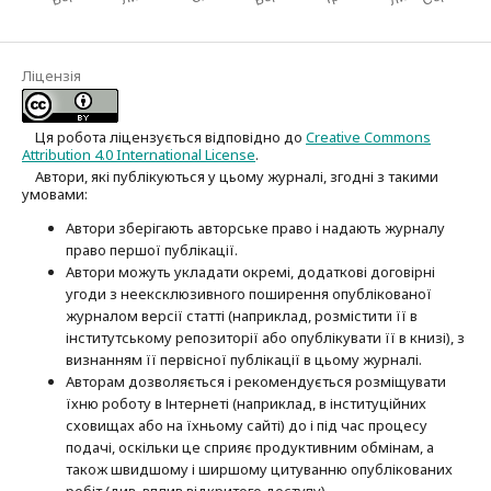
Ліцензія
Ця робота ліцензується відповідно до
Creative Commons
Attribution 4.0 International License
.
Автори, які публікуються у цьому журналі, згодні з такими
умовами:
Автори зберігають авторське право і надають журналу
право першої публі­кації.
Автори можуть укладати окремі, додат­кові договірні
угоди з неексклюзив­ного поширення опублікованої
журналом версії статті (наприклад, розмістити її в
інститутському репозиторії або опубліку­вати її в книзі), з
визнанням її первісної публікації в цьому журналі.
Авторам дозволяється і рекомендується розміщувати
їхню роботу в Інтернеті (наприклад, в інституційних
сховищах або на їхньому сайті) до і під час процесу
подачі, оскільки це сприяє продуктивним обмінам, а
також швидшому і ширшому цитуванню опубліко­ва­них
робіт (див. вплив відкритого доступу).