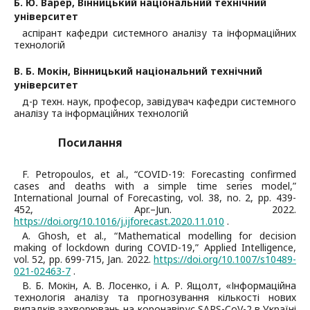
Б. Ю. Варер,
Вінницький національний технічний
університет
аспірант кафедри системного аналізу та інформаційних
технологій
В. Б. Мокін,
Вінницький національний технічний
університет
д-р техн. наук, професор, завідувач кафедри системного
аналізу та інформаційних технологій
Посилання
F. Petropoulos, et al., “COVID-19: Forecasting confirmed
cases and deaths with a simple time series model,”
International Journal of Forecasting, vol. 38, no. 2, pp. 439-
452, Apr.–Jun. 2022.
https://doi.org/10.1016/j.ijforecast.2020.11.010
.
A. Ghosh, et al., “Mathematical modelling for decision
making of lockdown during COVID-19,” Applied Intelligence,
vol. 52, pp. 699-715, Jan. 2022.
https://doi.org/10.1007/s10489-
021-02463-7
.
В. Б. Мокін, А. В. Лосенко, і А. Р. Ящолт, «Інформаційна
технологія аналізу та прогнозування кількості нових
випадків захворювань на коронавірус SARS-CoV-2 в Україні