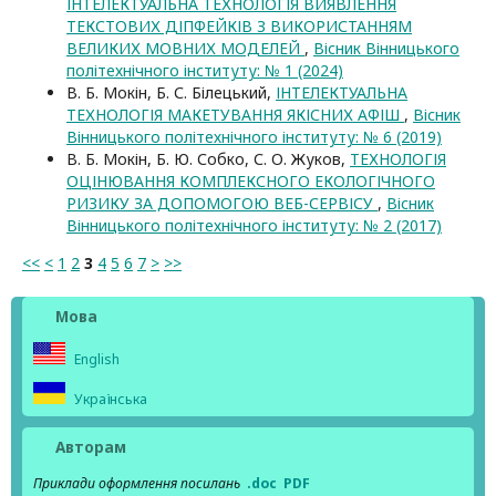
ІНТЕЛЕКТУАЛЬНА ТЕХНОЛОГІЯ ВИЯВЛЕННЯ
ТЕКСТОВИХ ДІПФЕЙКІВ З ВИКОРИСТАННЯМ
ВЕЛИКИХ МОВНИХ МОДЕЛЕЙ
,
Вісник Вінницького
політехнічного інституту: № 1 (2024)
В. Б. Мокін, Б. С. Білецький,
ІНТЕЛЕКТУАЛЬНА
ТЕХНОЛОГІЯ МАКЕТУВАННЯ ЯКІСНИХ АФІШ
,
Вісник
Вінницького політехнічного інституту: № 6 (2019)
В. Б. Мокін, Б. Ю. Собко, С. О. Жуков,
ТЕХНОЛОГІЯ
ОЦІНЮВАННЯ КОМПЛЕКСНОГО ЕКОЛОГІЧНОГО
РИЗИКУ ЗА ДОПОМОГОЮ ВЕБ-СЕРВІСУ
,
Вісник
Вінницького політехнічного інституту: № 2 (2017)
<<
<
1
2
3
4
5
6
7
>
>>
Мова
English
Українська
Авторам
Приклади оформлення посилань
.doc
PDF