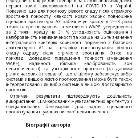
середовищі Kaggle для сценаріїв на основі реальних даних
першої хвилі захворюваності на COVID-19 в Україні.
Показано, що для прогнозу різкого спаду після стрімкого
зростання приросту кількості нових хворих повноцінна
сценарна архітектура A3 забезпечує кращу у 2—3 рази
точність прогнозування за метрикою WAPE, усередненою
за 2 тижні, кращу на 31 % узгодженість оцінювання і
каліброваність невизначеності та краще на 36 % значення
інтегрального критерію корисності порівняно з базовою
архітектурою A1 за сценарієм прогнозування різкого
спаду одразу після стрімкого зростання. Отже, на
прикладі доведено підвищення точності (зменшення
WAPE), надійності (більша каліброваність зон
невизначеності) та узгодженості прогнозів (за даними
різних часових інтервалів), що в цілому забезпечує вибір
системи з вищою якістю прогнозування і може бути також
інтерпретовано і як вибір системи з вищою достовірністю
прогнозів.
Отримані результати підтверджують доцільність
використання LLM-керованих мультиагентних архітектур і
спеціалізованих бенчмарків для задач сценарного
прогнозування в умовах високої невизначеності.
Біографії авторів