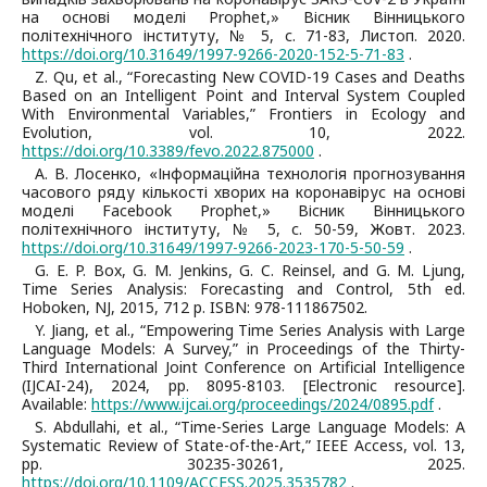
на основі моделі Prophet,» Вісник Вінницького
політехнічного інституту, № 5, с. 71-83, Листоп. 2020.
https://doi.org/10.31649/1997-9266-2020-152-5-71-83
.
Z. Qu, et al., “Forecasting New COVID-19 Cases and Deaths
Based on an Intelligent Point and Interval System Coupled
With Environmental Variables,” Frontiers in Ecology and
Evolution, vol. 10, 2022.
https://doi.org/10.3389/fevo.2022.875000
.
А. В. Лосенко, «Інформаційна технологія прогнозування
часового ряду кількості хворих на коронавірус на основі
моделі Facebook Prophet,» Вісник Вінницького
політехнічного інституту, № 5, с. 50-59, Жовт. 2023.
https://doi.org/10.31649/1997-9266-2023-170-5-50-59
.
G. E. P. Box, G. M. Jenkins, G. C. Reinsel, and G. M. Ljung,
Time Series Analysis: Forecasting and Control, 5th ed.
Hoboken, NJ, 2015, 712 p. ISBN: 978-111867502.
Y. Jiang, et al., “Empowering Time Series Analysis with Large
Language Models: A Survey,” in Proceedings of the Thirty-
Third International Joint Conference on Artificial Intelligence
(IJCAI-24), 2024, pp. 8095-8103. [Electronic resource].
Available:
https://www.ijcai.org/proceedings/2024/0895.pdf
.
S. Abdullahi, et al., “Time-Series Large Language Models: A
Systematic Review of State-of-the-Art,” IEEE Access, vol. 13,
pp. 30235-30261, 2025.
https://doi.org/10.1109/ACCESS.2025.3535782
.