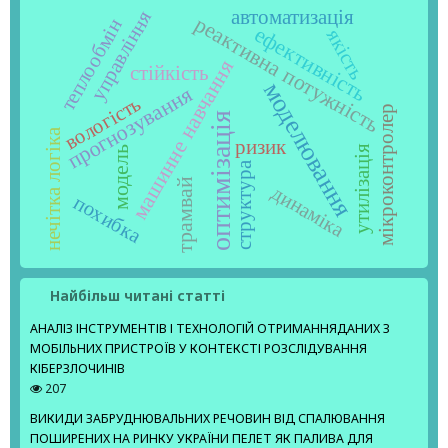
автоматизація
управління
реактивна потужність
теплообмін
ефективність
якість
машинне навчання
стійкість
моделювання
прогнозування
вологість
мікроконтролер
оптимізація
нечітка логіка
ризик
утилізація
модель
структура
трамвай
динаміка
похибка
Найбільш читані статті
АНАЛІЗ ІНСТРУМЕНТІВ І ТЕХНОЛОГІЙ ОТРИМАННЯДАНИХ З
МОБІЛЬНИХ ПРИСТРОЇВ У КОНТЕКСТІ РОЗСЛІДУВАННЯ
КІБЕРЗЛОЧИНІВ
207
ВИКИДИ ЗАБРУДНЮВАЛЬНИХ РЕЧОВИН ВІД СПАЛЮВАННЯ
ПОШИРЕНИХ НА РИНКУ УКРАЇНИ ПЕЛЕТ ЯК ПАЛИВА ДЛЯ