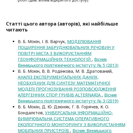
Статті цього автора (авторів), які найбільше
читають
В. Б. Мокін, І. В. Варчук,
МОДЕЛЮВАННЯ
ПОШИРЕННЯ ЗАБРУДНЮВАЛЬНИХ РЕЧОВИН У
ПОВІТРІ МІСТА З ВИКОРИСТАННЯМ
ГЕОІНФОРМАЦІЙНИХ ТЕХНОЛОГІЙ
,
Вісник
Вінницького політехнічного інституту: № 5 (2013)
В. Б. Мокін, В. В. Родінкова, М. В. Дратований,
АНАЛІЗ ЕКСПЕРИМЕНТАЛЬНИХ ДАНИХ,
НЕОБХІДНИХ ДЛЯ СИНТЕЗУ МАТЕМАТИЧНОЇ
МОДЕЛІ ПРОГНОЗУВАННЯ РОЗПОВСЮДЖЕННЯ
АЛЕРГЕННИХ СПОР ГРИБІВ ALTERNARIA
,
Вісник
Вінницького політехнічного інституту: № 3 (2019)
В. Б. Мокін, Д. Ю. Дзюняк, Г. В. Горячев, К. О.
Бондалєтов,
УНІВЕРСАЛЬНА ІНФОРМАЦІЙНО-
ВИМІРЮВАЛЬНА СИСТЕМА ОПЕРАТИВНОГО
ЕКОЛОГІЧНОГО МОНІТОРИНГУ З ВИКОРИСТАННЯМ
МОБІЛЬНИХ ПРИСТРОЇВ
,
Вісник Вінницького