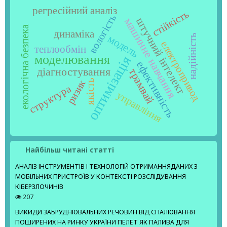
регресійний аналіз
стійкість
вологість
штучний інтелект
машинне навчання
екологічна безпека
динаміка
модель
надійність
електропривод
теплообмін
моделювання
оптимізація
ефективність
діагностування
трамвай
якість
ризик
структура
управління
Найбільш читані статті
АНАЛІЗ ІНСТРУМЕНТІВ І ТЕХНОЛОГІЙ ОТРИМАННЯДАНИХ З
МОБІЛЬНИХ ПРИСТРОЇВ У КОНТЕКСТІ РОЗСЛІДУВАННЯ
КІБЕРЗЛОЧИНІВ
207
ВИКИДИ ЗАБРУДНЮВАЛЬНИХ РЕЧОВИН ВІД СПАЛЮВАННЯ
ПОШИРЕНИХ НА РИНКУ УКРАЇНИ ПЕЛЕТ ЯК ПАЛИВА ДЛЯ