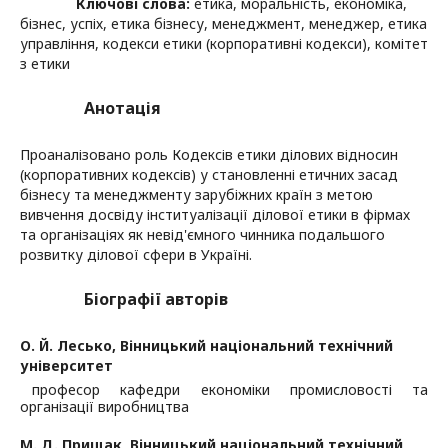
Ключові слова:
етика, моральність, економіка,
бізнес, успіх, етика бізнесу, менеджмент, менеджер, етика
управління, кодекси етики (корпоративні кодекси), комітет
з етики
Анотація
Проаналізовано роль Кодексів етики ділових відносин
(корпоративних кодексів) у становленні етичних засад
бізнесу та менеджменту зарубіжних країн з метою
вивчення досвіду інституалізації ділової етики в фірмах
та організаціях як невід'ємного чинника подальшого
розвитку ділової сфери в Україні.
Біографії авторів
О. Й. Лесько,
Вінницький національний технічний
університет
професор кафедри економіки промисловості та
організації виробництва
М. Д. Прищак,
Вінницький національний технічний