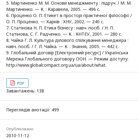
5. Мартиненко М. М. Основи менеджменту : підруч. / М. М.
Мартиненко. — К. : Каравела, 2005. — 496 с.
6. Проценко О. П. Етикет в просторі практичної філософії /
О. П. Проценко. — Харків : ХНУ, 2002. — 240 с.
7. Статінова Н. П. Етика бізнесу : навч. посіб. / Н. П.
Статінова, С. Г. Радченко. — К. : КНТЕУ, 2001. — 280 с.
8. Чайка Г. Л. Культура ділового спілкування менеджера :
навч. посіб. / Г. Л. Чайка. — К. : Знання, 2005. — 442 с.
9. Глобальний договір [Електронний ресурс] / Українська
Мережа Глобального договору ООН. — Режим доступу:
http://www.globalcompact.org.ua/ua/about/what.
PDF
Завантажень: 138
Переглядів анотації: 499
Опубліковано
2010-11-12