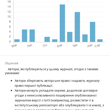
Ліцензія
Автори, які публікуються у цьому журналі, згодні з такими
умовами:
Автори зберігають авторське право і надають журналу
право першої публі­кації.
Автори можуть укладати окремі, додат­кові договірні
угоди з неексклюзив­ного поширення опублікованої
журналом версії статті (наприклад, розмістити її в
інститутському репозиторії або опубліку­вати її в книзі), з