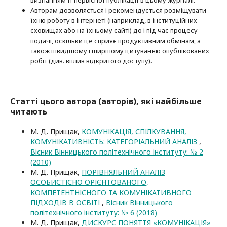
визнанням її первісної публікації в цьому журналі.
Авторам дозволяється і рекомендується розміщувати
їхню роботу в Інтернеті (наприклад, в інституційних
сховищах або на їхньому сайті) до і під час процесу
подачі, оскільки це сприяє продуктивним обмінам, а
також швидшому і ширшому цитуванню опубліко­ва­них
робіт (див. вплив відкритого доступу).
Статті цього автора (авторів), які найбільше
читають
М. Д. Прищак,
КОМУНІКАЦІЯ, СПІЛКУВАННЯ,
КОМУНІКАТИВНІСТЬ: КАТЕГОРІАЛЬНИЙ АНАЛІЗ
,
Вісник Вінницького політехнічного інституту: № 2
(2010)
М. Д. Прищак,
ПОРІВНЯЛЬНИЙ АНАЛІЗ
ОСОБИСТІСНО ОРІЄНТОВАНОГО,
КОМПЕТЕНТНІСНОГО ТА КОМУНІКАТИВНОГО
ПІДХОДІВ В ОСВІТІ
,
Вісник Вінницького
політехнічного інституту: № 6 (2018)
М. Д. Прищак,
ДИСКУРС ПОНЯТТЯ «КОМУНІКАЦІЯ»