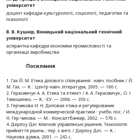
університет
доцент кафедри культурології, соціології, педагогіки та
психології
В. В. Кушнір,
Вінницький національний технічний
університет
аспірантка кафедри економіки промисловості та
організації виробництва
Посилання
1. Гах Й. М. Етика ділового спілкування : навч. посібник / Й.
М. Гах. — К. : Центр навч. літератури, 2005. — 160 с.
2. Герасимчук А. А. Етика та етикет / А. А. Герасимчук., О. І.
Тимошенко. — К. : ЄУ. — 2006. — 350 с.
3. Герчикова И. Н. Деловая этика и регулирование
международной коммерческой практики : учебн. пос. / И.
Н. Гер-чикова. — М. : Консалтбанкир, 2002. — 576 с.
4. Дерлоу Дес Ключові управлінські рішення. Технологія
прийняття рішень ; пер. з англ. / Дерлоу Дес. — К. :
Наукова думка, 2001. — 242 с.