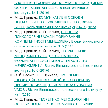
В КОНТЕКСТІ ФОРМУВАННЯ СУЧАСНОЇ ПАРАДИГМИ
ОСВІТИ
,
Вісник Вінницького політехнічного
інституту: № 1 (2010)
М. Д. Прищак,
КОМУНІКАТИВНІ ОСНОВИ
ПЕДАГОГІКИ В. О. СУХОМЛИНСЬКОГО
,
Вісник
Вінницького політехнічного інституту: № 4 (2015)
М. Д. Прищак, О. Й. Лесько,
ЕТИЧНІ ТА
ПСИХОЛОГІЧНІ ЗАСАДИ ФОРМУВАННЯ
КОМПЕТЕНТНОСТІ МЕНЕДЖЕРА
,
Вісник Вінницького
політехнічного інституту: № 5 (2012)
М. Д. Прищак, О. Й. Лесько,
ТЕОРІЯ СТИЛІВ
МЕНЕДЖМЕНТУ І. АДІЗЕСА: НА ШЛЯХУ
ФОРМУВАННЯ СИСТЕМНОГО ПІДХОДУ ДО
МЕНЕДЖМЕНТУ
,
Вісник Вінницького політехнічного
інституту: № 6 (2016)
О. Й. Лесько, І. В. Причепа,
ПРОБЛЕМИ
ІННОВАЦІЙНО-ІНВЕСТИЦІЙНОГО РОЗВИТКУ
ПРОМИСЛОВИХ ПІДПРИЄМСТВ ЗА СУЧАСНИХ
УМОВ
,
Вісник Вінницького політехнічного інституту:
№ 1 (2016)
М. Д. Прищак,
ТЕОРЕТИКО-МЕТОДОЛОГІЧНІ
ОСНОВИ ПЕДАГОГІЧНОЇ КОМУНІКАЦІЇ
,
Вісник